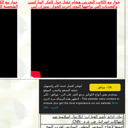
حوار مع الكاتب البحريني هشام عقيل حول الفكر الماركسي
حوار مع الك
والتحديات التي يواجهها اليوم، اجرت الحوار: سوزان امي
الشخصية الع