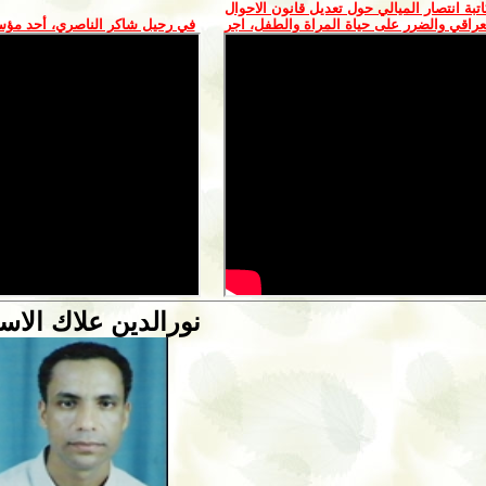
اتبة انتصار الميالي حول تعديل قانون الاحوال
راقي والضرر على حياة المراة والطفل، اجر
في رحيل شاكر الناصري، أحد مؤس
نورالدين علاك الا