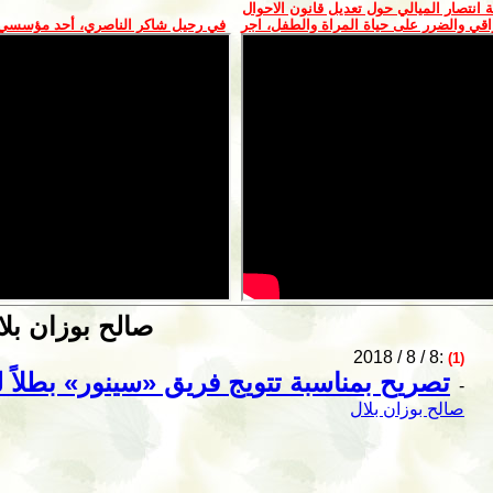
ة انتصار الميالي حول تعديل قانون الاحوال
قي والضرر على حياة المراة والطفل، اجر
في رحيل شاكر الناصري، أحد مؤسسي 
صالح بوزان بلا
2018 / 8 / 8:
(1)
تصريح بمناسبة تتويج فريق «سينور» بطلا
-
صالح بوزان بلال