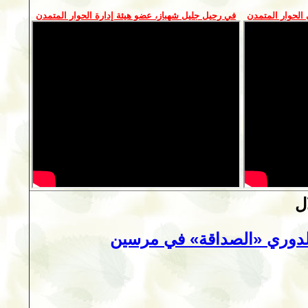
الحوار المتمدن
في رحيل جليل شهباز، عضو هيئة إدارة الحوار المتمدن
ل
ً لدوري «الصداقة» في مرسين