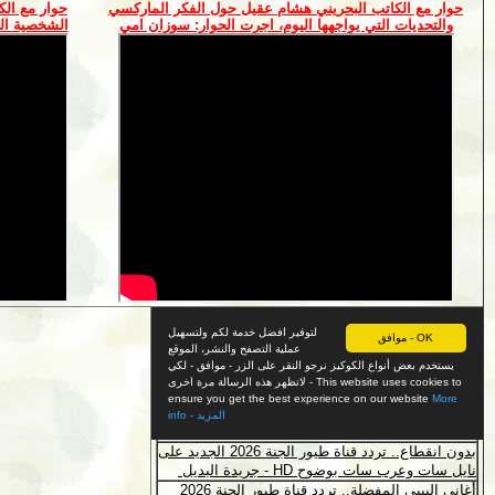
حوار مع الكاتب البحريني هشام عقيل حول الفكر الماركسي
حوار مع الك
والتحديات التي يواجهها اليوم، اجرت الحوار: سوزان امي
الشخصية الع