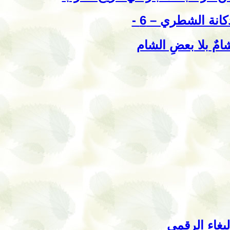
كانة الشطري – 6 -
امٌ بلا بعضِ الشام
لبغاء الرقمي