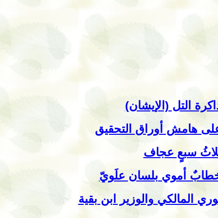
اكرة التل (الإيشان)
لى هامش أوراق التحقيق
لاثُ سبعٍ عجاف
طابٌ أموي بلسان علَويّ
وري المالكي والوزير ابن بقية