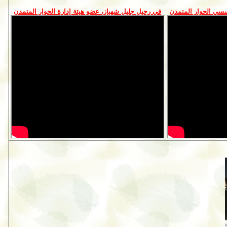
سي الحوار المتمدن
في رحيل جليل شهباز، عضو هيئة إدارة الحوار المتمدن