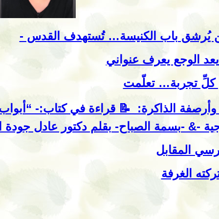
 يُرشق باب الكنيسة… تُستهدف القدس -
يعد الوجع يعرف عنواني
كلِّ تجربة… تعلّمت
وأرصفة الذاكرة: ‏ ‏📝 قراءة في كتاب:- “أبواب ا
ية -& -بسمة الصباح- ‏بقلم دكتور عادل جودة ا
رسي المقابل
تركته الغرفة