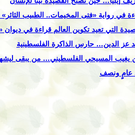
يف إيليا… حين تصبح القصيدة بيتًا للإنسان
ءة في رواية «فتى المخيمات.. الطبيب الثائر»
صيدة التي تعيد تكوين العالم قراءة في ديوان 
د عز الدين… حارس الذاكرة الفلسطينية
 يغيب المسيحي الفلسطيني… من يبقى ليشهد 
 عامٍ ونصف