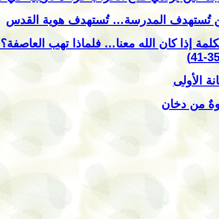
 تُستهدف المدرسة… تُستهدف هوية القدس
كلمة إذا كان الله معنا… فلماذا تهب العاصف
نة الأولى
هٌ من دخان