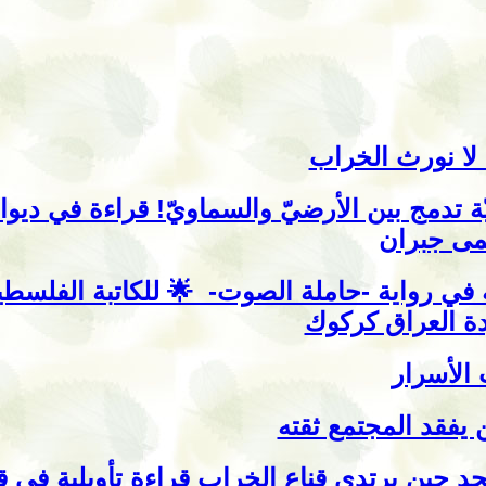
كي لا نورث الخ
ّ! قراءة في ديوان -من تراتيل العارفين- لراني
سلمى جب
 للكاتبة الفلسطينية : رانية فؤاد مرجية ‏بقلم
جودة العراق كر
باب الأس
حين يفقد المجتمع ث
يلية في قصيدة «بئس مجد» للشاعر سامي الجا