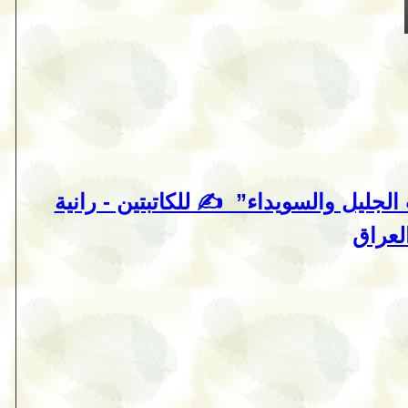
لجليل والسويداء” ‏ ‏✍ للكاتبتين - رانية
لعراق