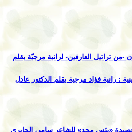
صوفيّة عصريّة تدمج بين الأرضيّ والسماوي
✨قراءة أدبية في رواية -حاملة الصوت- ‏ 
المجد حين يرتدي قناع الخراب قراءة تأو