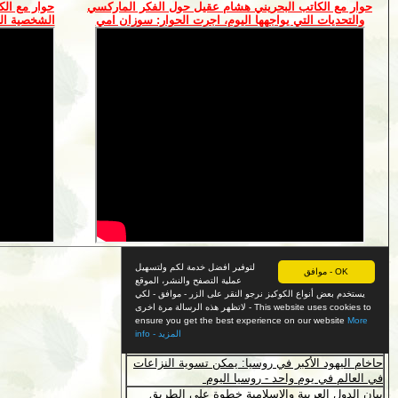
حوار مع الكاتب البحريني هشام عقيل حول الفكر الماركسي
حوار مع الك
والتحديات التي يواجهها اليوم، اجرت الحوار: سوزان امي
الشخصية الع