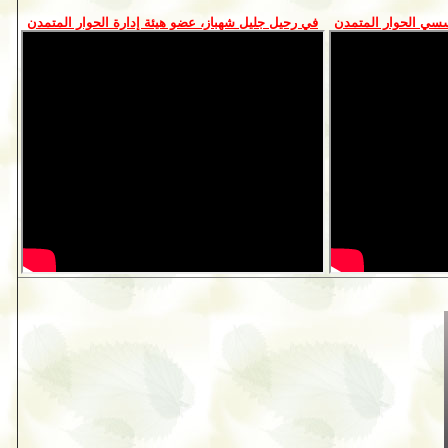
سي الحوار المتمدن
في رحيل جليل شهباز، عضو هيئة إدارة الحوار المتمدن