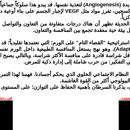
 أفعال فردية.
عندما تختنق الخلايا السرطانية في مركز الورم بسبب نقص الأكس
ياً.
يثة تظهر أن هناك درجات متفاوتة من التعاون والتواصل بين ا
بل بيئة حية معقدة تجمع بين المنافسة والتعاون.
تراتيجية "القضاء التام" على الورم؛ التي نعتمدها تقليدياً؛ قد 
لذلك، يتجه الباحثون اليوم نحو العلاج التكيفي (Adaptive Therapy)، وهو نهج يستغل ال
الأقل شراسة قادرة على منافسة الأكثر شراسة، وبالتالي يصبح ا
 في التفكير: من حرب شاملة إلى إدارة ذكية للمرض.
نظام الاجتماعي الخلوي الذي يحكم أجسادنا. فهمنا لهذا التمر
البيولوجي أكثر من القوة الغاشمة.
ن، يذكرنا السرطان بأهمية الحفاظ على التوازن؛ على المستوى
متمدن
في رحيل