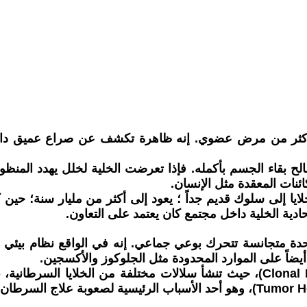
أكثر من مرض عضوي. إنه ظاهرة تكشف عن صراع عميق داخل أ
ح بقاء الجسم بأكمله. فإذا تعرضت الخلية لخلل يهدد المنظو
 إلى سلوك قديم جداً ؛ يعود إلى أكثر من مليار سنة؛ حين كانت
حادية الخلية داخل مجتمع كان يعتمد على التعاون.
 متجانسة تتحرك بوعي جماعي. إنه في الواقع نظام بيئي معقد
ضاً على الموارد المحدودة مثل الجلوكوز والأكسجين.
هذا التنافس يؤدي إلى ما يُسمى التطور النسيلي (Clonal Evolution)، حيث تنشأ سلا