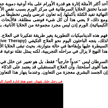
أحد أكثر الأمثلة إثارة هو قدرة الأورام على بناء أوعية دموية جديدة (Angiogenesis) لتغذية نفسها. قد يبدو هذا سلوكاً جماعياً منظماً، لكنه في الواقع نتيجة ناشئة عن
النهائية تفيد الكتلة بأكملها. إنه تعاون عرضي وليس تخطيطاً مركز
ومع ذلك، لا يعني هذا أن كل شيء فوضى مطلقة. فالأبحاث الحد
الكيميائية). الورم إذن ليس مجرد مجموعة من الخلايا الأنانية، 
فهم هذه الديناميكيات التطورية يغير طريقة تفكيرنا في العلاج. اس
السيطرة عليها وإبقاءها في حالة متوازنة، بحيث تبقى الخلايا 
هذا النهج لا يزال في مراحله التجريبية، لكنه يمثل نقلة نوعية
السرطان ليس "عدواً خارجياً" فقط، بل هو تعبير عن خلل في ال
هما أقوى أسلحتنا، وأن العلاج المستقبلي قد يعتمد على الذكاء 
إن الجسد البشري معجزة من التعاون. وعندما ينهار هذا التعاو
في رحيل جليل شهباز، عضو هيئة إدارة الحوار ال