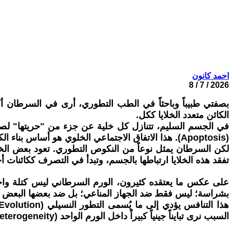
احمد كانون
2026 / 7 / 8
بصفتي طبيباً وباحثاً في الطب التطوري، أرى في السرطان 
الكائن متعدد الخلايا ككل.
في الجسم السليم، تتنازل كل خلية عن جزء من "حريتها" لصال
(Apoptosis). هذا الاتفاق الاجتماعي الخلوي هو أساس بناء الكائنات المعقدة مثل الإنسان.
لكن السرطان يمثل نوعاً من النكوص التطوري. تعود بعض الخلايا
تفقد هذه الخلايا ارتباطها بالجسم، وتبدأ في التصرف ككائنات أ
على عكس ما يعتقده كثيرون، الورم السرطاني ليس كتلة واحدة
بشراسة؛ ليس فقط ضد الجهاز المناعي؛ بل ضد بعضها البعض أي
السبب نرى تبايناً جينياً كبيراً داخل الورم الواحد (Tumor Heterogeneity)، وهو أحد الأسباب الرئيسية لصعوبة علاج السرطان ومقاومته للأدوية.