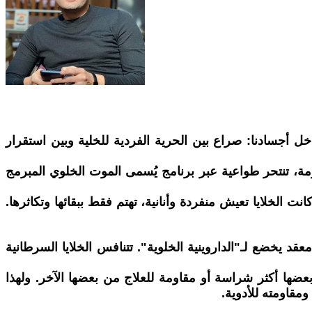
جسادنا: صراع بين الحرية الفردية للخلية وبين استقرار
مة، تنتحر طواعية عبر برنامج يُسمى الموت الخلوي المبرمج
 الخلايا تعيش منفردة وأنانية، تهتم فقط ببقائها وتكاثرها.
 يخضع لـ"الداروينية الخلوية". تتنافس الخلايا السرطانية
لات مختلفة من الخلايا السرطانية، بعضها أكثر شراسة أو مقاومة للعلاج من بعضها الآخر. ولهذا