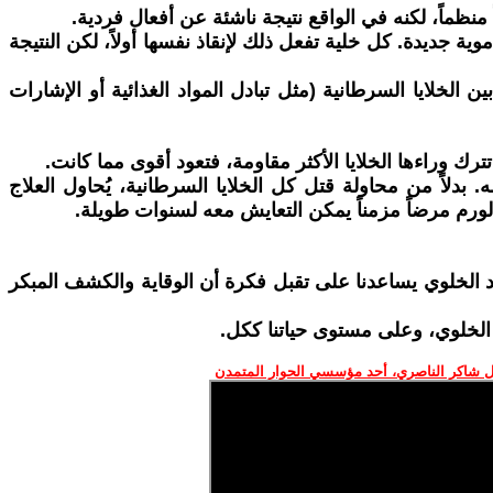
جين، تفرز مواد مثل VEGF لإجبار الجسم على بناء أوعية دموية جديدة. كل خلية تفعل ذلك لإنقاذ نفسها أولاً، لكن النتيجة
لخلايا السرطانية (مثل تبادل المواد الغذائية أو الإشارات
تترك وراءها الخلايا الأكثر مقاومة، فتعود أقوى مما كانت.
منافسة الطبيعية داخل الورم نفسه. بدلاً من محاولة قتل كل الخلايا السرطانية، يُحاول العلاج
لورم مرضاً مزمناً يمكن التعايش معه لسنوات طويلة.
د الخلوي يساعدنا على تقبل فكرة أن الوقاية والكشف المبكر
 الخلوي، وعلى مستوى حياتنا ككل.
 شاكر الناصري، أحد مؤسسي الحوار المتمدن