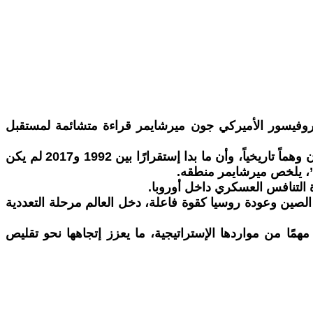
فمبر/تشرين الثاني 2025، قدّم أستاذ العلاقات الدولية البروفيسور الأميركي جون ميرشايمر قراءة متشائمة لمستقبل
ينطلق ميرشايمر من نقد مباشر لفكرة “نهاية التاريخ”، معتبرًا أن الإعتقاد بأن الديمقراطية الليبرالية ستقود إلى سلام دائم كان وهماً تاريخياً، وأن ما بدا إستقرارًا بين 1992 و2017 لم يكن
با”، يلخص ميرشايمر منطقه.
 التنافس العسكري داخل أوروبا.
د الصين وعودة روسيا كقوة فاعلة، دخل العالم مرحلة التعددية
مهمًا من مواردها الإستراتيجية، ما يعزز إتجاهها نحو تقليص