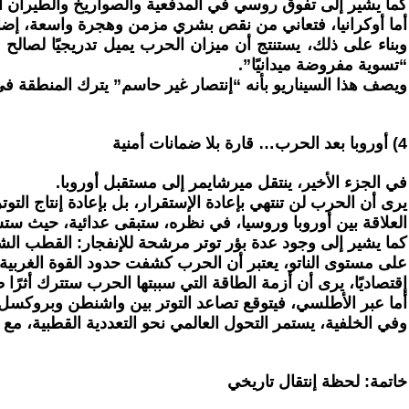
كما يشير إلى تفوق روسي في المدفعية والصواريخ والطيران الت
أما أوكرانيا، فتعاني من نقص بشري مزمن وهجرة واسعة، إضافة 
وبناء على ذلك، يستنتج أن ميزان الحرب يميل تدريجيًا لصالح 
“تسوية مفروضة ميدانيًا”.
ويصف هذا السيناريو بأنه “إنتصار غير حاسم” يترك المنطقة في
4) أوروبا بعد الحرب… قارة بلا ضمانات أمنية
في الجزء الأخير، ينتقل ميرشايمر إلى مستقبل أوروبا.
يرى أن الحرب لن تنتهي بإعادة الإستقرار، بل بإعادة إنتاج التوتر
العلاقة بين أوروبا وروسيا، في نظره، ستبقى عدائية، حيث ست
كما يشير إلى وجود عدة بؤر توتر مرشحة للإنفجار: القطب الشما
على مستوى الناتو، يعتبر أن الحرب كشفت حدود القوة الغربية
إقتصاديًا، يرى أن أزمة الطاقة التي سببتها الحرب ستترك أثرًا 
أما عبر الأطلسي، فيتوقع تصاعد التوتر بين واشنطن وبروكسل
وفي الخلفية، يستمر التحول العالمي نحو التعددية القطبية، مع
خاتمة: لحظة إنتقال تاريخي