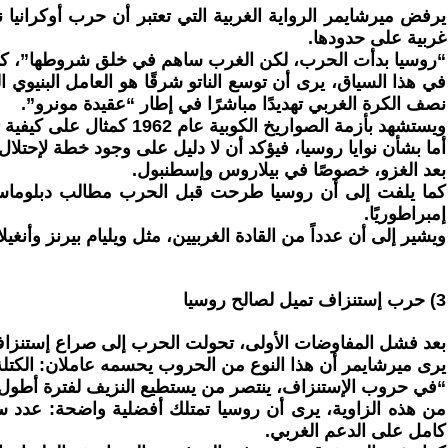
يرفض ميرشايمر الرواية الغربية التي تعتبر أن حرب أوكرانيا
غربية على حدودها.
“روسيا بدأت الحرب، لكن الغرب ساهم في خلق شروطها”، كما
في هذا السياق، يرى أن توسع الناتو شرقًا هو العامل البنيوي ا
نصف الكرة الغربي تهديدًا مباشرًا في إطار “عقيدة مونرو”.
ويستشهد بأزمة الصواريخ الكوبية عام 1962 كمثال على كيفية تصرف القوى الكبرى عندما تُهدد في محيطها الحيوي.
أما بشأن نوايا روسيا، فيؤكد أن لا دليل على وجود خطة لإحتل
بعد الغزو، خصوصًا في بيلاروس وإسطنبول.
إمبراطوريًا.
ويشير إلى أن عدداً من القادة الغربيين، مثل ويليام بيرنز وأنغي
3) حرب إستنزاف تميل لصالح روسيا
بعد فشل المفاوضات الأولى، تحولت الحرب إلى صراع إستنزا
يرى ميرشايمر أن هذا النوع من الحروب يحسمه عاملان: الكتلة 
“في حروب الإستنزاف، ينتصر من يستطيع النزيف لفترة أطول”
من هذه الزاوية، يرى أن روسيا تمتلك أفضلية واضحة: عدد سك
كامل على الدعم الغربي.