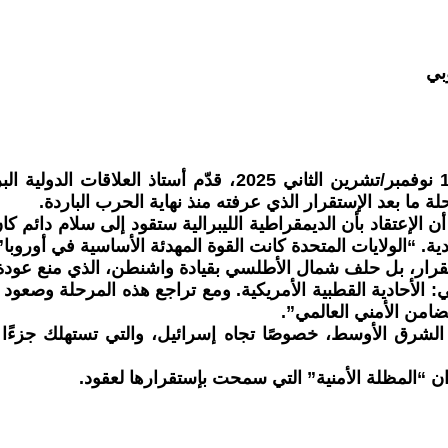
بي
في محاضرة ألقاها في البرلمان الأوروبي ببروكسل بتاريخ 10 نو
ة ما بعد الإستقرار الذي عرفته منذ نهاية الحرب الباردة.
دية. “الولايات المتحدة كانت القوة المهدئة الأساسية في أورو
تقرار، بل حلف شمال الأطلسي بقيادة واشنطن، الذي منع عودة
ئي: الأحادية القطبية الأمريكية. ومع تراجع هذه المرحلة وصعو
ضامن الأمني العالمي”.
 في الشرق الأوسط، خصوصًا تجاه إسرائيل، والتي تستهلك جزءًا 
ان “المظلة الأمنية” التي سمحت بإستقرارها لعقود.