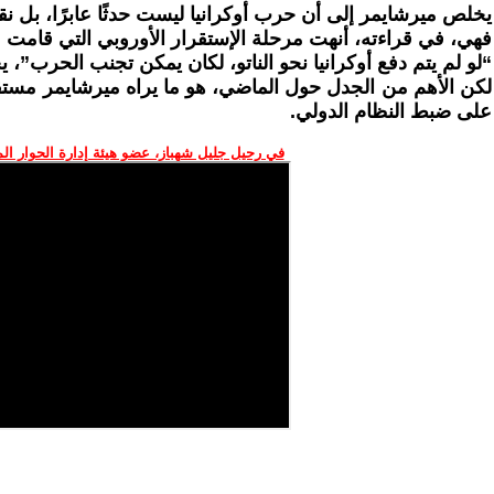
يخلص ميرشايمر إلى أن حرب أوكرانيا ليست حدثًا عابرًا، بل ن
فهي، في قراءته، أنهت مرحلة الإستقرار الأوروبي التي قامت عل
“لو لم يتم دفع أوكرانيا نحو الناتو، لكان يمكن تجنب الحرب”، ي
لكن الأهم من الجدل حول الماضي، هو ما يراه ميرشايمر مستقبلًا
على ضبط النظام الدولي.
في رحيل جليل شهباز، عضو هيئة إدارة الحوار ال