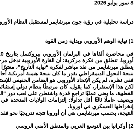
8 تموز يوليو 2026
دراسة تحليلية في رؤية جون ميرشايمر لمستقبل النظام الأورو
1) نهاية الوهم الأوروبي وبداية زمن القوة
أوروبا، تنطلق من فكرة مركزية: أن القارة الأوروبية تدخل مرحل
نتيجة التحول الديمقراطي بقدر ما كان نتيجة هيمنة أمريكية أحا
ففي نظره، لم يكن الإتحاد الأوروبي هو الضامن الحقيقي للإس
لكن هذا الإستقرار، كما يقول، كان مرتبطًا بنظام دولي إستثنا
القطبية، ما يعني عمليًا تراجع قدرة واشنطن على لعب دور “ال
ويضيف عاملًا ثالثًا أقل تداولًا: إلتزامات الولايات المتحدة
إنخراطها العسكري في أوروبا.
النتيجة، بحسب ميرشايمر، هي أن أوروبا تتجه تدريجيًا نحو فقد
2) أوكرانيا بين التوسع الغربي والمنطق الأمني الروسي