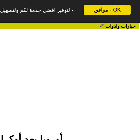
موافق - OK
لتوفير افضل خدمة لكم ولتسهيل ع
خيارات وادوات
أوروبا بعد أوكر