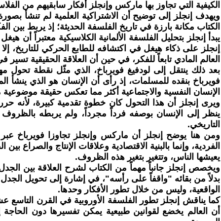
الكيفية التي تجاوز بها ماركس وإنجلز أفكار سابقيهم من الفلاس
ويهدف إنجلز إلى توضيح أن الاشتراكية العلمية لم تنشأ بصورة
الكتاب مكانة بارزة في تاريخ الفلسفة الحديثة؛ إذ يربط بين ا
يبدأ إنجلز بتحليل الفلسفة الألمانية الكلاسيكية معتبراً أن ه
إنجلز على ذكاء هيغل في اكتشافه للطابع الحركي للتاريخ، إلا 
العالم المادي تابعاً للفكر، في حين أن العلاقة الحقيقية تسير ف
بعد ذلك ينتقل إلى لودفيغ فويرباخ، الذي مثّل نقطة تحول مهم
فويرباخ بنقده للمسلمات، إذ رأى أن الإنسان هو الذي ينشأ ا
الإنسان النفسية والاجتماعية أكثر مما تعكس حقيقة موضوعية 
ويرى إنجلز أن هذا التحول كان خطوة تقدمية كبيرة، لأنه حرر ا
ينظر إلى الإنسان بوصفه فرداً مجرداً، ولم يربطه بالظروف ال
التاريخي.
ومن هنا يوضح إنجلز أن ماركس وإنجلز تجاوزا فويرباخ عبر تطوير
الفردية، وإنما بالبنية الاقتصادية وعلاقات الإنتاج والصراع بي
يعيشها الناس، وتتغير بتغير هذه الظروف.
ويخصص إنجلز جانباً مهماً من الكتاب لشرح العلاقة بين الجد
بدلاً من بقائه "واقفاً على رأسه"، في إشارة إلى تحويل الجد
الواقعية، وليس من خلال تطور الأفكار وحدها.
كما يناقش إنجلز تطور الفلسفة الأوروبية في القرن التاسع عش
أن العالم يخضع لقوانين طبيعية يمكن تفسيرها دون الحاجة إلى