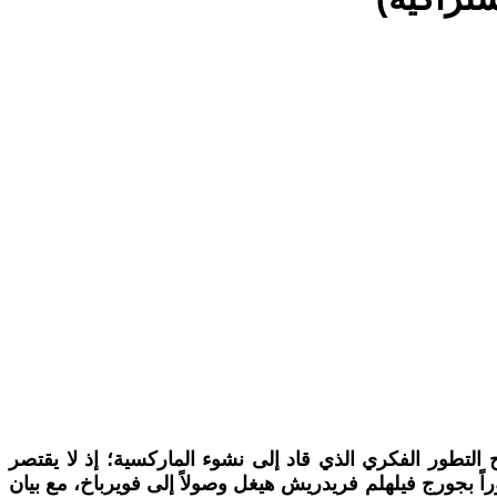
نجلز عام 1888 من أهم النصوص الفلسفية التي تشرح التطور الفكري الذي قاد إلى نشوء الماركسية؛ إذ لا يقتصر
راً بجورج فيلهلم فريدريش هيغل وصولاً إلى فويرباخ، مع بيان