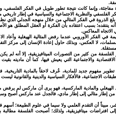
فة.
 مفاجئة، وإنما كانت نتيجة تطور طويل في الفكر الفلسفي، ولا
لفكر الفلسفي والنظرية الاجتماعية والسياسية في إطار تاريخي م
يغل بلغ الذروة في الفكر المثالي من خلال منهجه الجدلي الذي ن
أنه ينتقده؛ بسبب اعتقاده بأن الفكرة أو العقل المطلق هو ال
ي الاتجاه المعاكس.
ة في الفكر الأوروبي عندما رفض المثالية الهيغلية وأعاد الا
لمسلمات، لا العكس، وبذلك حاول إعادة الإنسان إلى مركز الت
مستقلة.
لفلسفة من كثير من التصورات الميتافيزيقية، إلا أنه لم يكن ك
اقتصادية والاجتماعية التي يعيش فيها، كما أن ماديته بقيت م
 مفهوم جديد للمادية، عُرف لاحقاً بالمادية التاريخية، ففي هذ
ن الطبقات الاجتماعية، فالأفكار السياسية والدينية والقانونية
ل الهيغلي والمادية الماركسية، فهو يرى أن ماركس لم يرفض 
ل من إطار مثالي إلى إطار مادي، فالجدل عند ماركس أصبح وسيل
ر، مبيناً أن التقدم العلمي ولا سيما في علوم الطبيعة؛ أسهم
 افتراضات ميتافيزيقية، ولذلك؛ أصبحت الفلسفة مطالبة بالانس