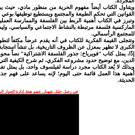
المجردة.
ويتناول الكتاب أيضاً مفهوم الحرية من منظور مادي، حيث يرف
القوانين التي تحكم الطبيعة والمجتمع ويستطيع توظيفها بوعي ل
وتبرز في الكتاب أهمية الربط بين الفلسفة والممارسة العمل
الماركسية فلسفة مرتبطة بالنشاط الاجتماعي والسياسي، وليس
للمجتمع الرأسمالي.
وتتجلى القيمة الفكرية للكتاب في أنه يقدم عرضاً مكثفاً ل
الكبرى لا تظهر بمعزل عن الظروف التاريخية، بل تنشأ استجابة ل
إذًا، يمثل كتاب "فويرباخ: جذور الفلسفة الاشتراكية" نصاً محور
الدين، مع توضيح حدود مشروعه الفكري، ثم شرح الكيفية التي ط
وبذلك لا يُعد الكتاب مجرد دراسة لفيلسوف واحد، بل يمثل تفسير
أهمية هذا العمل قائمة حتى اليوم؛ لإنه يساعد على فهم جذور
الحديثة.
في رحيل جليل شهباز، عضو هيئة إدارة الحوار ال