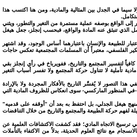
 سيما في الجدل بين المثالية والمادية، ومن هنا اكتسب هذا
تكامل.
ظر إلى الواقع بوصفه عملية مستمرة من التغير والتطور، ويثني
أصل الذي تنبثق عنه المادة والواقع، فبحسب إنجلز، جعل هيغل
عتبار للطبيعة والإنسان باعتبارهما أساس الوجود، وقد اشتهر
فكير الفلسفي، معتبراً أن المسلمات المجتمعية تعكس حاجات
افياً لتفسير المجتمع والتاريخ، ففويرباخ في رأي إنجلز بقي
ادية تأملية لا تتناول حركة المجتمع ولا تفسر أسباب التغير
ا التصور لا يُفسَّر التاريخ بالأفكار المجردة ولا بالإرادة
 ليست -في المنظور الماركسي- سوى انعكاس للظروف المادية التي
منهج هيغل الجدلي، بل احتفظ به بعد أن "أوقفه على قدميه"
ة لفهم حركة الطبيعة والمجتمع والتاريخ من خلال التناقضات
 في ترسيخ الاتجاه المادي؛ فقد كشفت الاكتشافات العلمية عن
جام مع نتائج العلوم الحديثة، بدلاً من الاكتفاء بالتأملات