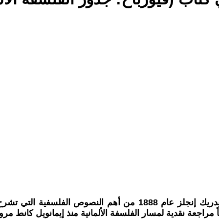
يُعد كتاب (فويرباخ: جذور الفلسفة الاشتراكية)، الذي ألّفه فريدريك إ
مراجعة نقدية لمسار الفلسفة الألمانية منذ إيمانويل كانط مرو