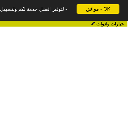
موافق - OK
لتوفير افضل خدمة لكم ولتسهيل ع
خيارات وادوات