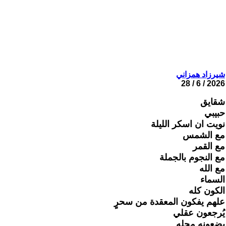
شيرزاد همزاني
2026 / 6 / 28
شقايق
حبيبي
نويت ان اسكر الليلة
مع الشمس
مع القمر
مع النجوم بالجملة
مع الله
السماء
الكون كله
علهم يفكون المعقدة من سحرٍ
يُرجعون عقلي
يضعونه محله