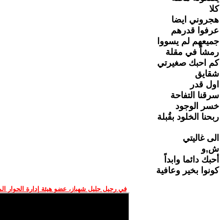
كلا
هجروني ايضا
عرفوا قدرهم
جميعهم لم يسووا
رمشاً في مقلة
كم احبك صغيرتي
شقايق
اول قدر
سرقنا التفاحة
خسر الوجود
ربحنا الخلود بقُبلة
الى غاليتي
ش,و
أحبك دائما وابداً
كونوا بخير وعافية
في رحيل جليل شهباز، عضو هيئة إدارة الحوار ال