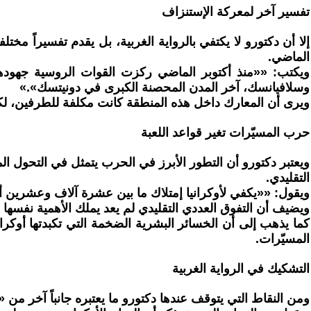
تفسير آخر لمعركة الإستنزاف
إلا أن دكتورو لا يكتفي بالرواية الغربية، بل يقدم تفسيراً مخت
الماضي.
ويكتب: ««منذ أكتوبر الماضي ركزت القوات الروسية جهودها
وسلافيانسك، آخر المدن المحصنة الكبرى في دونيتسك».»
ويرى أن المعارك داخل هذه المنطقة كانت مكلفة للطرفين، لكنه
حرب المسيّرات تغير قواعد اللعبة
ويعتبر دكتورو أن التطور الأبرز في الحرب يتمثل في التحول المت
التقليدي.
ويقول: ««يكفي لأوكرانيا إمتلاك ما بين عشرة آلاف وعشرين
ويضيف أن التفوق العددي التقليدي لم يعد يملك الأهمية نفسها 
كما يذهب إلى أن الخسائر البشرية الضخمة التي تكبدتها أوكرا
المسيّرات.
التشكيك في الرواية الغربية
ومن النقاط التي يتوقف عندها دكتورو ما يعتبره جانباً آخر من