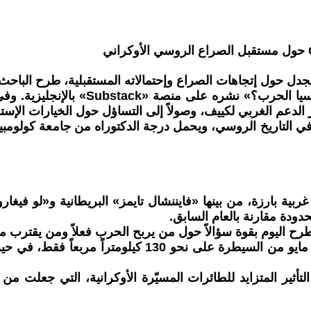
جدل حول إتجاهات الصراع وإحتمالاته المستقبلية، طرح البا
دكتورو" رؤية مثيرة للإهتمام في مقال 
 الدعم الغربي لكييف، وصولاً إلى التساؤل حول الخيارات الإستر
ي التاريخ الروسي، ويحمل درجة الدكتوراه من جامعة كولومبيا ف
ربية بارزة، من بينها «فايننشال تايمز» البريطانية و«لو فيغا
طرح اليوم بقوة سؤالاً حول من يربح الحرب فعلاً ومن يقترب م
وبحسب هذه التقارير، فإن القوات الروسية تمكنت خلال شهر 
 التأثير المتزايد للطائرات المسيّرة الأوكرانية، التي جع