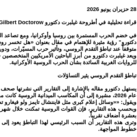
28 حزيران يونيو 2026
قراءة تحليلية في أطروحة غيلبرت دكتورو Gilbert Doctorow حول مستقبل الصراع الروسي الأوكراني
في خضم الحرب المستمرة بين روسيا وأوكرانيا، ومع تصاعد ال
متوقفاً عند تباطؤ التقدم الروسي، وتأثير حرب المسيّرات، ودور
ويعد غيلبرت دكتورو من أبرز الباحثين الأمريكيين المتخصصين ف
للروايات الغربية السائدة بشأن الحرب الروسية الأوكرانية.
تباطؤ التقدم الروسي يثير التساؤلات
يستهل دكتورو مقاله بالإشارة إلى التقارير التي نشرتها صحف غ
عام 2026، مشيرة إلى أن المكاسب الميدانية الروسية كانت محدودة مقارنة بالعام السابق.
ويقول: ««وسائل إعلام كبرى مثل فايننشال تايمز ولو فيغارو ت
بعشرة أضعاف تقريباً.
وترى هذه التقارير أن السبب الرئيسي لهذا التباطؤ يعود إلى
خطوط المواجهة.