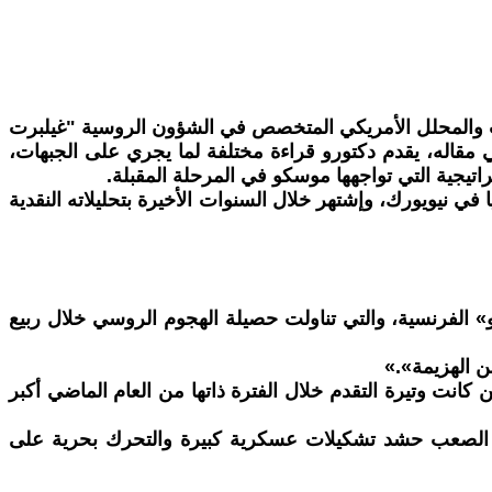
حث والمحلل الأمريكي المتخصص في الشؤون الروسية "غيلبرت
بعنوان «هل تخسر روسيا الحرب؟» نشره على منصة «Substack» بالإنجليزية. وفي مقاله، يقدم دكتورو قراءة مختلفة لما يجري على الجبهات،
اتيجية التي تواجهها موسكو في المرحلة المقبلة.
ي نيويورك، وإشتهر خلال السنوات الأخيرة بتحليلاته النقدية
رو» الفرنسية، والتي تناولت حصيلة الهجوم الروسي خلال ربيع
ن الهزيمة».»
مايو من السيطرة على نحو 130 كيلومتراً مربعاً فقط، في حين كانت وتيرة التقدم خلال الفترة ذاتها من العام الماضي أكبر
لت من الصعب حشد تشكيلات عسكرية كبيرة والتحرك بحرية على