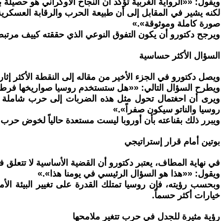
ويقول: ««الرواية الغربية تؤكد أن النجاح الأوكراني هو حصيل
لكنه يشير في المقابل إلى أن طبيعة الحرب والرقابة العسكر
صورة كاملة وموثوقة».»
ويرجح دكتورو أن يكون التفوق النوعي الذي حققته كييف مرتب
السؤال الأكثر حساسية
ويصل دكتورو في الجزء الأخير من مقاله إلى النقطة الأكثر إثا
ويطرح السؤال التالي: ««هل ستستخدم روسيا صواريخها فرط الص
ويرى أن احغتمال تحول مثل هذه الضربات إلى حرب شاملة بي
روسيا والناتو سيكون صفراً».»
ويبرر ذلك بقناعته بأن أوروبا ليست مستعدة حالياً لخوض حرب
بوتين أمام قرار إستراتيجي
في نهاية المطاف، يعتبر دكتورو أن القضية الأساسية لا تتعلق 
ويقول: ««هذا هو السؤال الرئيسي في يومنا هذا».»
وبحسب رؤيته، فإن روسيا تمتلك القدرة على تغيير البيئة الأم
خيارات أكثر حسماً.
رؤية مثيرة للجدل في حرب تتغير ملامحها