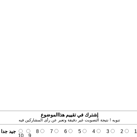
إشترك في تقييم هذاالموضوع
تنويه ! نتيجة التصويت غير دقيقة وتعبر عن رأى المشاركين فيه
1
2
3
4
5
6
7
8
جيد جدا
10
9