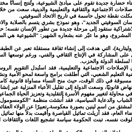
ناء حضارة جديدة تقوم على مبادئ الشيوعية، وتُنتج إنسانًا مخت
احات الاجتماعية والثقافية والتعليمية والدينية، سعت من خل
سان السوفيتي الجديد"، وهو نموذج بشري يتسم بالصلابة وال
شتراكية ستقود إلى مرحلة جديدة من تطور الإنسان نفسه؛ حي
ذا المشروع، وهو ما عبّر عنه بشعاره الشهير: "الشيوعية هي الس
يتارية)، التي هدفت إلى إنشاء ثقافة مستقلة تعبر عن الطبقة 
على المشاركة في الإنتاج الثقافي والفني، ورغم توسعها الس
ًا لسلطة الدولة والحزب.
الإصلاحات الاجتماعية والتعليمية، فقد استُبدل التقويم الرو
التعليم الشعبي، التي أطلقت برامج واسعة لمحو الأمية ونشر
ر مسبوقة في ذلك الوقت، حيث منح النساء مساواة قانونية كام
اض قانونيًا، وسعت الدولة إلى تقليل الأعباء المنزلية عبر إن
حاولة لتغيير مفهوم الأسرة التقليدية وتعزيز الحياة الجماعي
 الشباب والدعاية السياسية، فقد أُنشئت منظمة "الكومسومول" 
مشتق من اسم لينين بصورة معكوسة، تعبيرًا عن الولاء العقائد
لفضاء العام، فقد أزيلت تماثيل القياصرة وأُقيمت بدلاً منها ت
الوقت نفسه، تبنت الحكومة سياسة تشجيع اللغات والثقافات ا