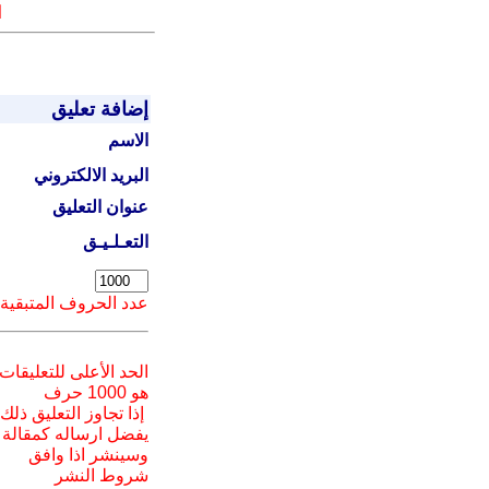
ا
إضافة تعليق
الاسم
البريد الالكتروني
عنوان التعليق
التعـلـيـق
عدد الحروف المتبقية
الحد الأعلى للتعليقات
هو 1000 حرف
إذا تجاوز التعليق ذلك
يفضل ارسا
له
كمقالة
وسينشر اذا وافق
شروط النشر