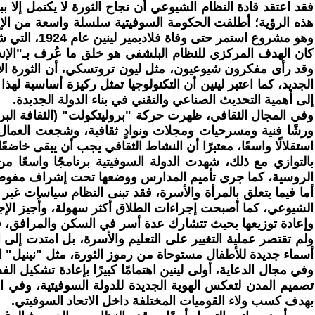
فقد اعتقد قادة النظام الشيوعي أن نجاح الثورة لا يكتمل إلا بب
هذه الرؤية؛ أطلقت الحكومة السوفيتية سلسلة واسعة من الإصل
وهو مشروع استمر حتى وفاة فلاديمير لينين عام 1924، التي شكلت نقطة تحول حاسمة في تاريخ الاتحاد السوفيتي.
كان الهدف المركزي للنظام البلشفي هو خلق ما عُرف بـ"الإن
وقد رأى مفكرون شيوعيون، مثل ليون تروتسكي، أن الثورة الا
الجديد، كما اعتبر لينين أن التكنولوجيا تمثل ركيزة أساسية له
إلى أهمية التحديث الصناعي والتقني في بناء الدولة الجديدة.
وفي المجال الثقافي، ظهرت حركة "بروليتكولت" (الثقافة البرول
ورشًا فنية ومسرحيات ومجلات ونوادٍ ثقافية، وشجعت العمال 
استقلالًا واسعًا، معتبرًا أن النشاط الثقافي يجب أن يبقى خاضع
بالتوازي مع ذلك، شهدت الدولة السوفيتية برنامجًا واسعًا من 
الروسية، كما جرى تأميم المدارس ووضعها تحت إشراف مفوضية 
أما فيما يتعلق بالمرأة والأسرة، فقد تبنى النظام سياسات غي
الشيوعي، كما أصبحت إجراءات الطلاق أكثر سهولة، وأُجيز الإجه
وإعادة توزيعها بحيث تتشارك عدة أسر في السكن والمرافق، في م
ولم تقتصر عملية التغيير على التعليم والأسرة، بل امتدت إلى
أسماء جديدة للأطفال مستوحاة من رموز الثورة، مثل "نينيل" ال
وفي مجال الدعاية، أولى لينين اهتمامًا كبيرًا بإعادة تشكيل ا
تصميم المدن لتعكس الهوية الجديدة للدولة السوفيتية، وفي 
بهدف كسب ولاء القوميات المختلفة داخل الاتحاد السوفيتي.