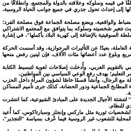
لفًا في قيمه وسلوكه وعلاقته بالدولة والمجتمع، وانطلاقًا من
الها إلى إحداث تحول جذري في جميع جوانب الحياة الروسية،
انضباط والواقعية، ويضع مصلحة الجماعة فوق مصلحة الفرد؛
ث تتغير شخصيته وسلوكه بما يتوافق مع المجتمع الاشتراكي
لطة السوفيتية بالإضافة إلى كهربة البلاد بأكملها"، في إشارة
العاملة، بعيدًا عن التأثيرات البرجوازية، وقد أسست الحركة
ريع وبلوغ عدد أعضائها مئات الآلاف، فإن لينين رفض منحها
سي بالتقويم الغربي، وأُدخلت إصلاحات لغوية لتبسيط الكتابة
 التعليم؛ بهدف رفع الوعي السياسي بين المواطنين.
لة مع الرجال، وأنشأ قسمًا خاصًا لشؤون المرأة داخل الحزب
شاء المطابخ الجماعية ودور الحضانة، كذلك جرى تأميم المساكن
ة.
لتنشئة الأجيال الجديدة على المبادئ الشيوعية، كما انتشرت
ي للنظام.
ماثيل لشخصيات ثورية مثل ماركس وإنجلز وسبارتاكوس، كما أُعيد
لمحلية للشعوب غير الروسية فيما عُرف بسياسة "التجذير"،