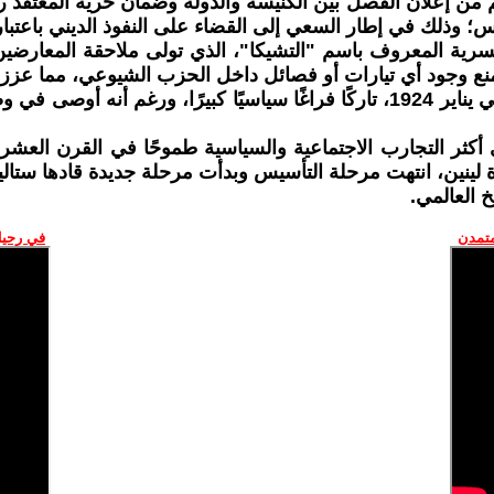
م من إعلان الفصل بين الكنيسة والدولة وضمان حرية المعتقد
س؛ وذلك في إطار السعي إلى القضاء على النفوذ الديني باعتبا
ية المعروف باسم "التشيكا"، الذي تولى ملاحقة المعارضين 
ومع تدهور صحة لينين إثر إصابته بعدة جلطات دماغية، توفي في يناير 1924، تاركًا ف
 أكثر التجارب الاجتماعية والسياسية طموحًا في القرن العشري
اة لينين، انتهت مرحلة التأسيس وبدأت مرحلة جديدة قادها ست
خ العالمي.
متمدن
في رحيل