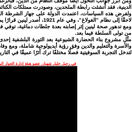
ومن أبرز جوانب التحول أيضًا موقف النظام من الدين، فبالرغ
الدينية، فقد أُنشئت رابطة الملحدين، وصودرت ممتلكات الكنائ
ولفرض هذه السياسات، اعتمدت الدولة على جهاز الشرطة السر
لاحقًا إلى نظام "الغولاغ"، وفي عام 1921، أصدر لينين قرارًا يمنع وجود أي تيارات أو فصائل داخل الحزب الشيوعي، مما عزز مركزية السلطة وأضعف أي معارضة داخلية.
من تولى السلطة فيما بعد.
مثّل مشروع بناء الحضارة الشيوعية بعد الثورة البلشفية إحدى
والأسرة والتعليم والدين وفق رؤية أيديولوجية شاملة، ومع وف
لتدخل التجربة السوفيتية فصلًا مختلفًا ترك أثرًا عميقًا في التاري
في رحيل جليل شهباز، عضو هيئة إدارة الحوار ال