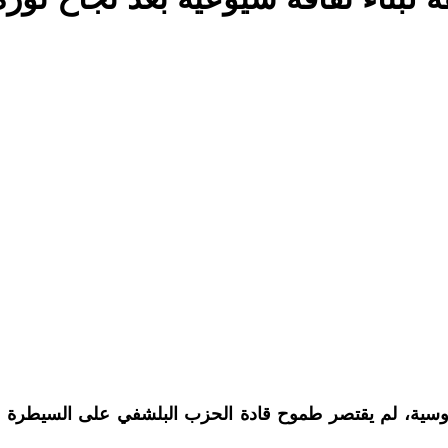
1917 وانتهاء الحرب الأهلية الروسية، لم يقتصر طموح قادة الحزب البلشفي ع