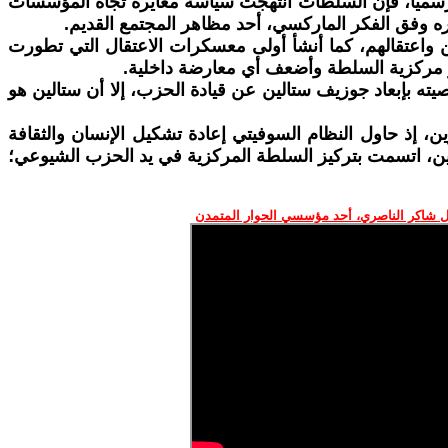
 رسميًا، فإن السلطات انتهجت سياسة مغايرة تجاه المؤسسات
ره وفق الفكر الماركسي، أحد مظاهر المجتمع القديم.
واعتقالهم، كما أنشأ أولى معسكرات الاعتقال التي تطورت
راغًا سياسيًا كبيرًا، ورغم أنه أوصى في وصيته بإبعاد جوزيف ستالين عن قيادة الحزب، إلا أن ستالين هو
ن، إذ حاول النظام السوفيتي إعادة تشكيل الإنسان والثقافة
الين، اتسمت بتركيز السلطة المركزية في يد الحزب الشيوعي؛
 شاكر الناصري، أحد مؤسسي الحوار المتمدن