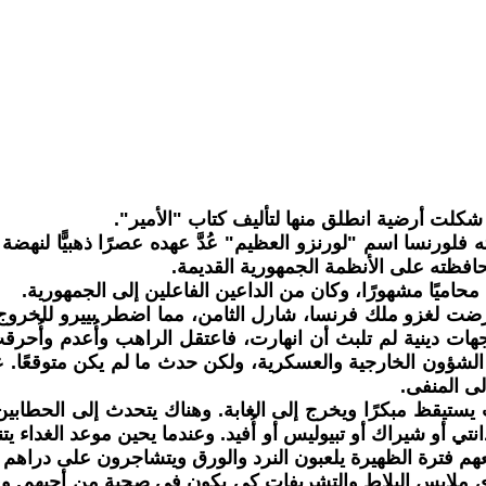
شكلت أرضية انطلق منها لتأليف كتاب "الأمير".
رنسا اسم "لورنزو العظيم" عُدَّ عهده عصرًا ذهبيًّا لنهضة إ
بمحافظته على الأنظمة الجمهورية القديمة.
اميًا مشهورًا، وكان من الداعين الفاعلين إلى الجمهورية.
 "بييرو". لكن المدينة تعرضت لغزو ملك فرنسا، شارل الثامن، مما اضطر ب
ى الشؤون الخارجية والعسكرية، ولكن حدث ما لم يكن متوقعًا.
ى المنفى.
يقظ مبكرًا ويخرج إلى الغابة. وهناك يتحدث إلى الحطابين 
تي أو شيراك أو تبيوليس أو أُفيد. وعندما يحين موعد الغداء 
 معهم فترة الظهيرة يلعبون النرد والورق ويتشاجرون على دراهم 
يرتدي ملابس البلاط والتشريفات كي يكون في صحبة من أحبهم. 