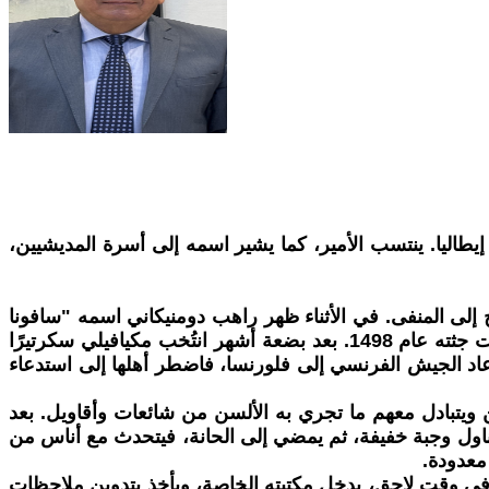
يطاليا. ينتسب الأمير، كما يشير اسمه إلى أسرة المديشيين،
ييرو للخروج إلى المنفى. في الأثناء ظهر راهب دومنيكاني اسمه "سافونا
رولا" تمكن من إجراء إصلاحات كبيرة، وشكل حكومة ذات توجهات دينية لم تلبث أن انهارت، فاعتقل الراهب وأُعدم وأُحرقت جثته عام 1498. بعد بضعة أشهر انتُخب مكيافيلي سكرتيرًا
 عاد الجيش الفرنسي إلى فلورنسا، فاضطر أهلها إلى استدعاء
ويتبادل معهم ما تجري به الألسن من شائعات وأقاويل. بعد
يتناول وجبة خفيفة، ثم يمضي إلى الحانة، فيتحدث مع أناس من
معدودة.
وفي وقت لاحق، يدخل مكتبته الخاصة، ويأخذ بتدوين ملاحظات