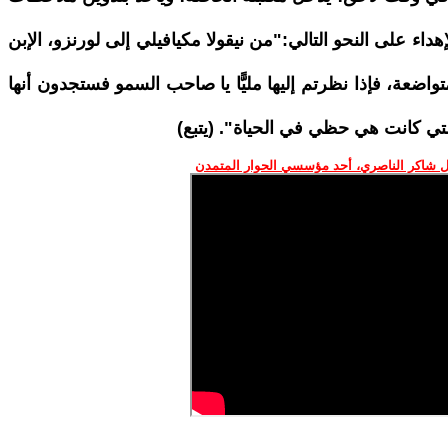
اء على النحو التالي:"من نيقولا مكيافيلي إلى لورنزو، الإبن
واضعة، فإذا نظرتم إليها مليًّا يا صاحب السمو فستجدون أنها
لتي كانت هي حظي في الحياة". (يتبع)
 شاكر الناصري، أحد مؤسسي الحوار المتمدن