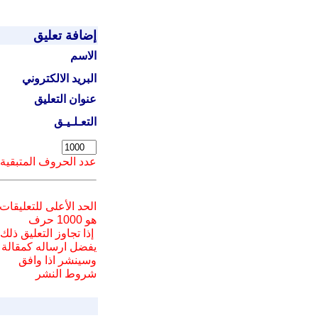
إضافة تعليق
الاسم
البريد الالكتروني
عنوان التعليق
التعـلـيـق
عدد الحروف المتبقية
الحد الأعلى للتعليقات
هو 1000 حرف
إذا تجاوز التعليق ذلك
يفضل ارسا
له
كمقالة
وسينشر اذا وافق
شروط النشر