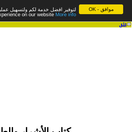
موافق - OK
لتوفير افضل خدمة لكم ولتسهيل عملية
More info - المزيد
experience on our website
غلق
|
كِتاب الأشرار والطغاة والمستبدين (2