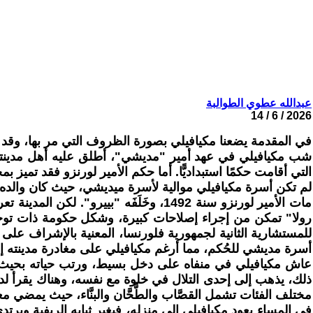
عبدالله عطوي الطوالبة
2026 / 6 / 14
في المقدمة يضعنا مكيافيلي بصورة الظروف التي مر بها، وقد 
شب مكيافيلي في عهد أمير "مديشي"، أطلق عليه أهل مدينته فلو
التي أقامت حكمًا استبداديًّا. أما حكم الأمير لورنزو فقد تميز 
لم تكن أسرة مكيافيلي موالية لأسرة ميديشي، حيث كان والده مح
مات الأمير لورنزو سنة 1492، وخَلَفَه
للمستشارية الثانية لجمهورية فلورنسا، المعنية بالإشراف عل
أسرة مديشي للحُكم، مما أرغم مكيافيلي على مغادرة مدينته إل
عاش مكيافيلي في منفاه على دخل بسيط، ورتب حياته بحيث يست
ذلك، يذهب إلى إحدى التلال في خلوة مع نفسه، وهناك يقرأ لدان
مختلف الفئات تشمل القصَّاب والطَّحَّان والبنَّاء، حيث يمضي
في المساء يعود مكيافيلي إلى منزله، فيغير ثيابه الريفية و