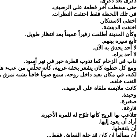
ذكرى بعد ذكرى.
حتى سقطت آخر قطعة على الرصيف.
في تلك اللحظة فقط اختفت النظرات.
اختفى الاستنكار.
اختفت الدهشة.
وكأن المدينة أطلقت زفيراً عميقاً بعد انتظار طويل.
تابع سيره بينهم.
لا أحد يحدق به الآن.
لا أحد يراه.
ذاب في الزحام كما تذوب قطرة حبر في نهر أسود.
ومع كل خطوة كان يشعر بخفة غريبة، كأنه تخلّص من عبء ها
لكنه، في مكان بعيد داخل روحه، سمع صوتاً خافتاً يشبه تمزق 
التفت خلفه.
كانت ملابسه ملقاة على الرصيف.
وحيدة.
صغيرة.
فارغة.
تتلاعب بها الريح كأنها تلوّح له للمرة الأخيرة.
أراد أن يعود إليها.
أن يلتقطها.
أن يسألها إن كان قد خلع القماش فقط...