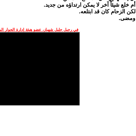
أم خلع شيئاً آخر لا يمكن ارتداؤه من جديد.
لكن الزحام كان قد ابتلعه.
ومضى.
في رحيل جليل شهباز، عضو هيئة إدارة الحوار ال