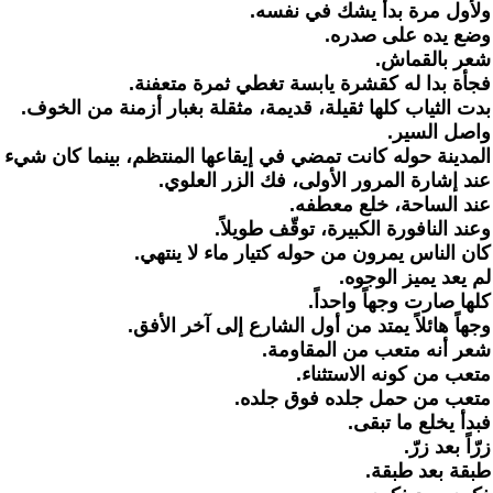
ولأول مرة بدأ يشك في نفسه.
وضع يده على صدره.
شعر بالقماش.
فجأة بدا له كقشرة يابسة تغطي ثمرة متعفنة.
بدت الثياب كلها ثقيلة، قديمة، مثقلة بغبار أزمنة من الخوف.
واصل السير.
المدينة حوله كانت تمضي في إيقاعها المنتظم، بينما كان شيء م
عند إشارة المرور الأولى، فك الزر العلوي.
عند الساحة، خلع معطفه.
وعند النافورة الكبيرة، توقّف طويلاً.
كان الناس يمرون من حوله كتيار ماء لا ينتهي.
لم يعد يميز الوجوه.
كلها صارت وجهاً واحداً.
وجهاً هائلاً يمتد من أول الشارع إلى آخر الأفق.
شعر أنه متعب من المقاومة.
متعب من كونه الاستثناء.
متعب من حمل جلده فوق جلده.
فبدأ يخلع ما تبقى.
زرّاً بعد زرّ.
طبقة بعد طبقة.