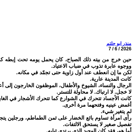
منذر ابو حلتم
2026 / 6 / 7
حين خرج من بيته ذلك الصباح، كان يحمل يومه تحت إبطه كملفّ
ووجوه عابرة تذوب في ضباب الاعتياد.
لكن ما إن انعطف عند أول زاوية حتى تجمّد في مكانه.
كانت المدينة عارية.
الرجال والنساء، الشيوخ والأطفال، الموظفون الخارجون إلى أع
لا خجل. لا ارتباك. لا محاولة للتستر.
كانت الأجساد تتحرك في الشوارع كما تتحرك الأشجار في الغابات
أغمض عينيه وفتحهما مرة أخرى.
لم يتغير شيء.
رأى امرأة تساوم بائع الخضار على ثمن الطماطم، ورجلين يت
تفصيل صغير لا يستحق الالتفات.
أما هو، فقد كان الوحيد الذي يرتدي ثيابه.