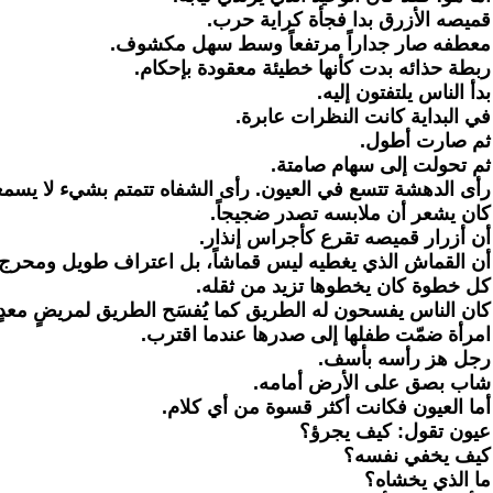
قميصه الأزرق بدا فجأة كراية حرب.
معطفه صار جداراً مرتفعاً وسط سهل مكشوف.
ربطة حذائه بدت كأنها خطيئة معقودة بإحكام.
بدأ الناس يلتفتون إليه.
في البداية كانت النظرات عابرة.
ثم صارت أطول.
ثم تحولت إلى سهام صامتة.
رأى الدهشة تتسع في العيون. رأى الشفاه تتمتم بشيء لا يسمعه.
كان يشعر أن ملابسه تصدر ضجيجاً.
أن أزرار قميصه تقرع كأجراس إنذار.
أن القماش الذي يغطيه ليس قماشاً، بل اعتراف طويل ومحرج.
كل خطوة كان يخطوها تزيد من ثقله.
كان الناس يفسحون له الطريق كما يُفسَح الطريق لمريضٍ معدٍ
امرأة ضمّت طفلها إلى صدرها عندما اقترب.
رجل هز رأسه بأسف.
شاب بصق على الأرض أمامه.
أما العيون فكانت أكثر قسوة من أي كلام.
عيون تقول: كيف يجرؤ؟
كيف يخفي نفسه؟
ما الذي يخشاه؟