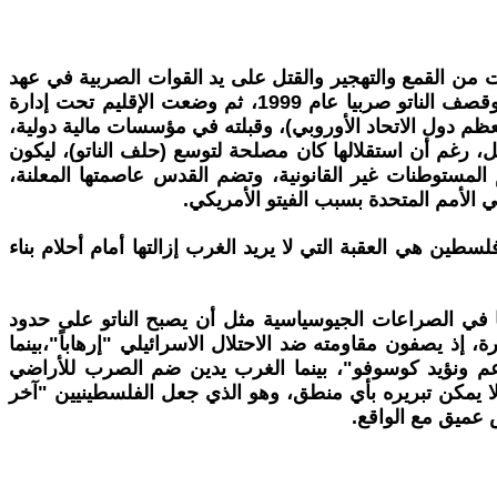
ت من القمع والتهجير والقتل على يد القوات الصربية في عهد
ميلوسيفيتش. ناضل شعب كوسوفو الذي نؤيده وندعم استقلاله(من خلال جيش تحرير كوسوفو) وبدعم غربي غير محدود، وقصف الناتو صربيا عام 1999، ثم وضعت الإقليم تحت إدارة
أكثر من 100 دولة (بما في ذلك الولايات المتحدة ومعظم دول الاتحاد الأوروبي)، وقبلته في مؤسسات مالية دولية،
 رغم أن استقلالها كان مصلحة لتوسع (حلف الناتو)، ليكون
مل على تحجيمها. بينما فلسطين، التي تحتل إسرائيل أراضيها بالقوة العسكرية منذ عام 1948، وتقيم المستوطنات غير القانونية، وتضم القدس عاصمتها المعلنة،
الأمم المتحدة بسبب الفيتو الأمريكي.
طين هي العقبة التي لا يريد الغرب إزالتها أمام أحلام بناء
 في الصراعات الجيوسياسية مثل أن يصبح الناتو على حدود
ذ يصفون مقاومته ضد الاحتلال الاسرائيلي "إرهاباً"،بينما
م ونؤيد كوسوفو"، بينما الغرب يدين ضم الصرب للأراضي
لا يمكن تبريره بأي منطق، وهو الذي جعل الفلسطينيين "آخر
 عميق مع الواقع.