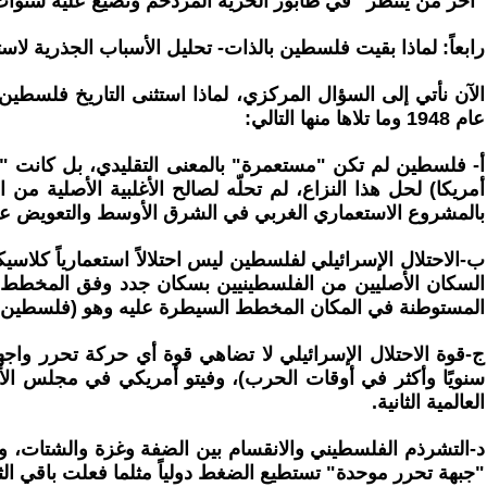
"آخر من ينتظر" في طابور الحرية المزدحم وتضيع عليه سنوات
رابعاً: لماذا بقيت فلسطين بالذات- تحليل الأسباب الجذرية لا
الآن نأتي إلى السؤال المركزي، لماذا استثنى التاريخ فلسطين
عام 1948 وما تلاها منها التالي:
أ- فلسطين لم تكن "مستعمرة" بالمعنى التقليدي، بل كانت "أر
أمريكا) لحل هذا النزاع، لم تحلّه لصالح الأغلبية الأصلية م
بالمشروع الاستعماري الغربي في الشرق الأوسط والتعويض عن 
السكان الأصليين من الفلسطينيين بسكان جدد وفق المخطط الاست
المستوطنة في المكان المخطط السيطرة عليه وهو (فلسطين)،ول
سنويًا وأكثر في أوقات الحرب)، وفيتو أمريكي في مجلس الأم
العالمية الثانية.
"جبهة تحرر موحدة" تستطيع الضغط دولياً مثلما فعلت باقي الثو