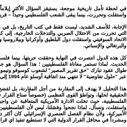
في لحظة تأمل تاريخية موجعة، يستيقز السؤال الأكثر إيلاما
واستقلت وتحررت، بينما يبقى الشعب الفلسطيني وحيداً – فريدا
الاتحاد السوفيتي واستقلت دول البلطيق وأوكرانيا وبيلاروسيا و
والبرتغالي والإسباني.
كل هذه الدول انتصرت في النهاية وحققت حريتها، بينما فلسطين
الحديث. لماذا تستمر معاناة الفلسطينيين ؛ هذا السؤال هو
طوال عقود تبارك "حق تقرير المصير" لشعوب كوسوفو وتيمور ا
عبر "حلول تفاوضية" لا تنتهي منذ اتفاقية أوسلو عام 1994 إلى يومنا هذا منتصف عام 2026.
هذا التحليل لا يهدف إلى المقارنة من أجل المقارنة، بل لفض
الحقيقية لحلها، وتواطؤ القوى العظمى (خصوصاً صناع القرار
واستقلت، ونسأل، لماذا نجحوا وفشلنا، ليس لأن الفلسطينيين أ
الأميركية، ولأن نظام الفصل العنصري الإسرائيلي كان أكثر 
ومشرداً في محافل القرار الدولية التي لا تستطيع تنفيذ اي ق