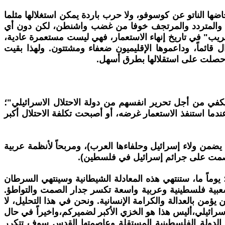
ا الناتو عن كوسوفو، ولا حرب باردة يمكن استغلالها مثلما
ود والمتردد والمرتجف خوفا من غضب واشنطن، لكن دون أي
ريب" في تاريخ إنهاء الاستعمار، فهي ليست مستعمرة عادية،
قائماً، وداعموها الإقليميون ضعفاء ومشتتون. ولهذا بقيت
 حصلت على استقلالها بطرق أسهل.
يكفي من أجل تحرير انفسهم من دولة الاحتلال الاسرائيلي"؛
دما استنفذ الاستعمار غرضه، أو أصبحت تكلفة الاحتلال أكبر
ه يضمن ولاء إسرائيل وحلفاءها العرب)، ومربحاً لأنظمة عربية
بالصمت على جرائم إسرائيل في فلسطين).
؛ يوماً ما، ستنتهي هذه المعادلة الشيطانية وسينتهي السرطان
ة شعبية فلسطينية وعربية واسعة تكسر جدار الصمت والتواطؤ.
من بالعدالة والكرامة الإنسانية. ونحن في هذا التحليل، لا
 الاسرائيلي،أليس هذا هو الخزي الأكبر لضميركم،واخيراً في حال
لدولة الفلسطينية المستقلة وعاصمتها القدس سوف تتكرر