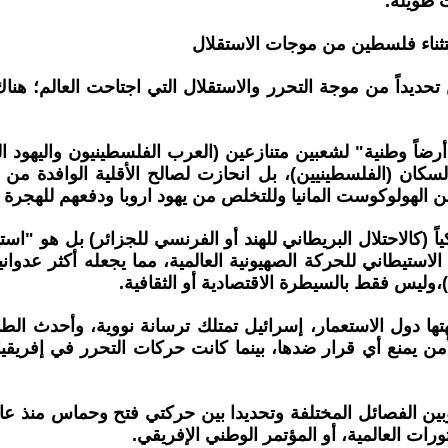
 طويلة.
ستثناء فلسطين من موجات الاستقلال
 تحديداً من موجة التحرر والاستقلال التي اجتاحت العالم؛ هن
ضاً وطنية" لشعبين متنازعين (العرب الفلسطينيون واليهود ال
ن السكان (الفلسطينيين)، بل انحازت لصالح الأقلية الوافدة م
الهولوكوست المانيا وللتخلص من يهود اروبا ودفعهم للهجرة
يطاني للحركة الصهيونية العالمية، مما يجعله أكثر عدوانية 
يس فقط بالسيطرة الاقتصادية أو الثقافية.
ن يمنع أي قرار ضدها، بينما كانت حركات التحرر في إفريقي
رات العالمية، أو المؤتمر الوطني الإفريقي.