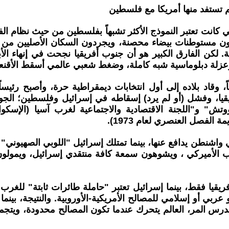
لم تستفد منها أمريكا مع فلسطين
، التي كانت تعتبر النموذج الأكثر تشبهاً بفلسطين من حيث نظام
ون مستوطنات بيضاء محصنة، ويجردون السكان الأصليين من ال
عزلة دبلوماسية شبه كاملة، وضغط شعبي عالمي أسقط الأقنعة
قائد الأفريقي/نيلسون مانديلا ،من السجن بعد 27 عاماً، وقاد بلاده إلى أول انتخابات دي
فريقيا، وفشل (أو لم يرد) إسقاطه في إسرائيل وفلسطين؛ ال
وتش" و"اللجنة الاقتصادية والاجتماعية لغرب آسيا (الإس
الفصل العنصري لعام 1973).
 واشنطن يدافع عنها، بينما تمتلك إسرائيل "اللوبي الصهيوني" ا
لأميركي ، ويشوهون سمعة كافة منتقدي إسرائيل، ويمولون الح
أفريقيا فقط، بينما إسرائيل تعتبر "حاملة طائرات ثابتة" ل
ربي أو إسلامي للمصالح الأمريكية-الأوروبية. والنتيجة، بينما
الدرس المر، العالم يتحرك عندما تكون المصالح محدودة، ويت