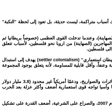
اك أسباب متراكمة، ليست حديثة، بل تعود إلى لحظة "النكبة"
صهاينة)، وعندما تدخلت القوى العظمى (خصوصاً بريطانيا ثم
ن المهاجرين (الصهاينة) من اروبا نحو فلسطين، لأسباب تتعلق
 الى فلسطين.
ب-الاحتلال الإسرائيلي لفلسطين ليس احتلالاً استعمارياً كلاسيكياً (كالاحتلال البريطاني للهند أو الفرنسي للجزائر) بل هو "استيطان استعماري" (settler colonialism) يهدف إلى استبدال
وعنفاً، وأقل قابلية للمساومة، لأنه يتعلق بوجود المجموعة
ج-قوة الاحتلال الإسرائيلي لا تضاهي قوة أي حركة تحرر واجهتها دول الاستعمار، إسرائيل تمتلك ترسانة نووية، وأحدث الطائرات والصواريخ، ودعمًا أمريكياً غير محدود (3.8 مليار دولار
ا وآسيا تواجه قوى استعمارية أضعف وأكثر عزلة بعد الحرب
د-التشرذم الفلسطيني والانقسام بين الضفة وغزة والشتات، وبين الفصائل المختلفة وتحديدا بين حركتي فتح وحماس منذ عام 2007، والصراع على الشرعية، أضعف القدرة على تشكيل