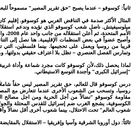
ثانياً: كوسوفو – عندما يصبح "حق تقرير المصير" مسموحاً لل
المثال الأكثر صدمة في التناقض الغربي هو كوسوفو. إقليم كا
وأصبح عضواً في بعض المنظمات الإقليمية. هنا نصل إلى الت
وتمارس الفصل العنصري – تظل بلا اعتراف حقيقي بدولتها، ومش
لماذا يحصل ذلك،لأن كوسوفو كانت مجرد شماعة وأداة غربية لتد
"إسرائيل الكبرى" وأجندة التوسع الاستيطاني.
درس كوسوفو قال للعالم، حق تقرير المصير ليس حقاً شاملاً
روسيا، وتسحب من الشعوب الأخرى عندما تتعارض مع المصالح ال
مقاومة كوسوفو "نضالاً من أجل الحرية ومن اجل مصالح ال
الكوسوفية، يشجع الغرب ضم إسرائيل للقدس المحتلة والجولان 
شعوب العالم" تحت الاحتلال، بينما شعوب أخرى أقل نضالاً وأ
ثالثاً: دول أوروبا الشرقية وآسيا وإفريقيا – الاستقلال بالمقايض