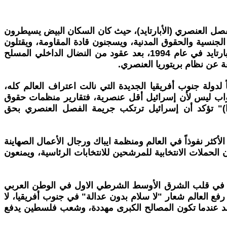
 الفصل العنصري (الأبارتايد)، حيث كان السكان البيض يسيطرون
جنسية والحقوق المدنية، ويسجنون قادة المقاومة، ويقتلون
المتظاهرين السلميين، ويواجهون حملات تضامن عالمية ضخمة. لكن الفارق الكبير هو أن جنوب أفريقيا نجحت في إنهاء الأبارتايد في عام 1994، بعد عقود من النضال الداخلي المسلح
 عن نظام بريتوريا العنصري.
مقراطية حرة، وأصبح رئيساً لدولة جنوب أفريقيا الجديدة التي نالت اعتراف العالم كله،
جواب ليس لأن إسرائيل أقل عنصرية، فتقارير منظمات حقوق
كوا)" تؤكد أن إسرائيل ترتكب جريمة الفصل العنصري بحق
لأكثر نفوذاً في العالم ومنظمة ايباك ورجال الأعمال الصهاينة
ملات الانتخابية للمرشحين للانتخابات الرئاسية، ويمنعون
لغرب في قلب الشرق الأوسط الشرطي الاول في الوطن العربي
 رفع العالم شعار "لا سلام بدون عدالة" في جنوب أفريقيا، لا
جمد عندما تكون المصالح الكبرى مهددة، وشعب فلسطين يدفع