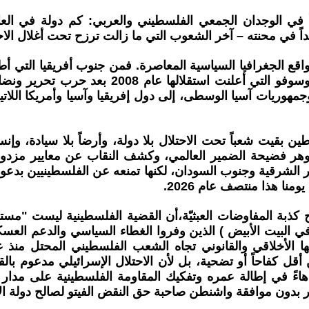
ً في الوجدان الجمعي الفلسطيني والعربي: كم دولة في العال
ً في محنته – آخر الشعوب التي ما زالت ترزح تحت أغلال الاحت
التي تحررت من الاحتلال الصربي والتدخلات الخ
جمهوريات آسيا الوسطى، إلى دول إفريقيا وآسيا وأمريكا اللاتي
 بقيت شعباً تحت الاحتلال بلا دولة، وأرضاً بلا سيادة، وإنس
 جوهر فضيحة الضمير العالمي، وكشف النقاب عن معايير مزدو
لشرقية وجنوب السودان، لكنها تمنعه عن الفلسطينيين بدعوى
ح كذبة المفاوضات العبثيّة،أن القضية الفلسطينية ليست "مست
 في البيت الأبيض ) الذين وفروا الغطاء السياسي والدعم ال
قل كفاحاً أو تضحية، بل لأن الاحتلال الإسرائيلي مدعوم بالق
دهاءً في إطالة عمره وتفكيك المقاومة الفلسطينية على مدا
رار بدون موافقة واشنطن صاحبة حق النقض الفيتو لصالح دولة ا