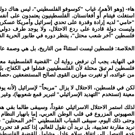
هاء- (وهو الأهم)، غياب "كوسوفو الفلسطيني"، ليس هناك دولة
استغلت فيتنام أو أفغانستان. الفلسطينيون يعتمدون على 
"حامي" لديه إرادة وقدرة على تحدي إسرائيل وأمريكا عسكريا
وليست دولة قادرة على ردع الاحتلال، ولا يوجد طرف دولي م
فلسطين "آخر شعب محتل"، ينتظر دوره في طابور الحرية الذ
الخلاصة: فلسطين ليست استثناءً من التاريخ، بل هي وصمة عار
في النهاية، يجب أن نرفض رواية أن "القضية الفلسطينية معقد
فلسطين لم تبقَ محتلة لأن الفلسطينيين فشلوا في الكفاح، بل
من عوائده، أو تغيرت موازين القوى لصالح المستضعفين ،حصل
لكن في فلسطين، الاحتلال لا يزال "مربحاً" لإسرائيل (لأنه يوف
معينة (تستخدم "التهديد الإسرائيلي" لتبرير قمع شعوبها)، و
لذلك استمر الاحتلال الاسرائيلي عقوداً، وسيبقى طالما بقي هذا
الصهيوني المزروع في قلب الوطن العربي، إما بانهيار النظام
وحتى ذلك اليوم، سيبقى الشباب الفلسطيني "آخر المحتلين" في 
نريد مقارنة تعذيبية، بل نريد أن نقول للعالم، إذا كنتم قد تحر
عدم التوصل إلى اتفاق سلام عادل وشامل للقضية الفلسطين