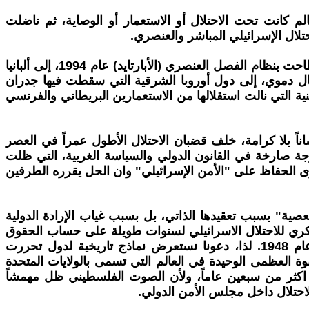
م كانت تحت الاحتلال أو الاستعمار أو الوصاية، ثم ناضلت
لال الإسرائيلي المباشر والعنصري.
الإجابة، للأسف الشديد، ليست فقط في كتب التاريخ، بل في واقع الجغرافيا السياسية المعاصرة. فمن جنوب أفريقيا التي أطاحت بنظام الفصل العنصري (الأبارتايد) عام 1994، إلى ألبانيا
ارجية، إلى كوسوفو التي أعلنت استقلالها عام 2008 بعد حرب تحرير ونضال دموي، إلى دول أوروبا الشرقية التي سقطت فيها جدران
نية التي نالت استقلالها من الاستعمارين البريطاني والفرنسي
اناً بلا كرامة، خلف قضبان الاحتلال الأطول عمراً في العصر
جة صارخة في القانون الدولي والسياسة الغربية، التي ظلت
 الحفاظ على "الأمن الإسرائيلي" وان الحل يقرره الطرفين
عصية" بسبب تعقيدها الذاتي، بل بسبب غياب الإرادة الدولية
عسكري للاحتلال الاسرائيلي لسنوات طويلة على حساب الحقوق
الفلسطينية، حيث تخلت الادارة الأمريكية المتعاقبة عن واجبها الأخلاقي والقانوني تجاه الشعب الفلسطيني المحتل منذ عام 1948. لذا، دعونا نستعرض نماذج تاريخية لدول تحررت
وة العظمى الوحيدة في العالم التي تسمى بالولايات المتحدة
ر اكثر من سبعين عاماً، ولأن الصوت الفلسطيني ظل مهمشاً
لاحتلال داخل مجلس الأمن الدولي.