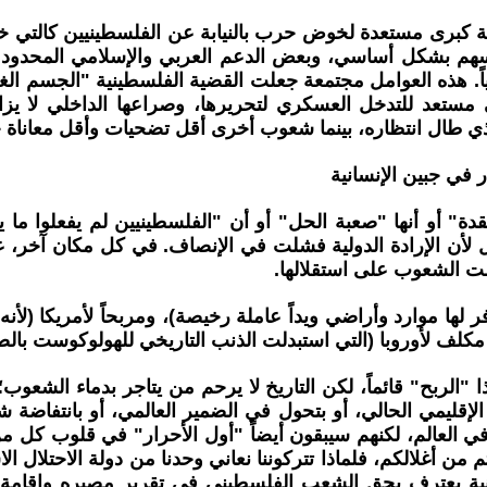
 كبرى مستعدة لخوض حرب بالنيابة عن الفلسطينيين كالتي خاضه
أنفسهم بشكل أساسي، وبعض الدعم العربي والإسلامي المحد
ً. هذه العوامل مجتمعة جعلت القضية الفلسطينية "الجسم الغ
ستعد للتدخل العسكري لتحريرها، وصراعها الداخلي لا يزال 
ي طال انتظاره، بينما شعوب أخرى أقل تضحيات وأقل معاناة
 في جبين الإنسانية
ة" أو أنها "صعبة الحل" أو أن "الفلسطينيين لم يفعلوا ما 
 لأن الإرادة الدولية فشلت في الإنصاف. في كل مكان آخر، عن
ت الشعوب على استقلالها.
ر لها موارد وأراضي ويداً عاملة رخيصة)، ومربحاً لأمريكا (لأن
غير مكلف لأوروبا (التي استبدلت الذنب التاريخي للهولوكوست 
 "الربح" قائماً، لكن التاريخ لا يرحم من يتاجر بدماء الشعوب
 الإقليمي الحالي، أو بتحول في الضمير العالمي، أو بانتفاض
العالم، لكنهم سيبقون أيضاً "أول الأحرار" في قلوب كل من يؤ
رتم من أغلالكم، فلماذا تتركوننا نعاني وحدنا من دولة الاحتلال
ية يعترف بحق الشعب الفلسطيني في تقرير مصيره وإقامة ا