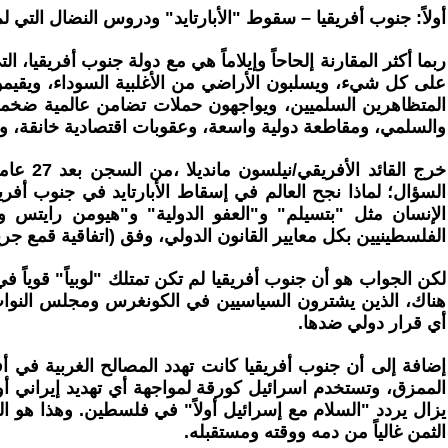
أولاً: جنوب أفريقيا – سقوط "الأبارتايد" ودروس النضال التي 
ربما أكثر المقارنة إلحاحاً وإيلاماً هي مع دولة جنوب أفريقيا
على كل شيء، ويسلبون الأراضي من الأغلبية السوداء، ويقيم
والسلمي، ومقاطعة دولية واسعة، وعقوبات اقتصادية خانقة، و
خرج ال
السؤال؛ لماذا نجح العالم في إسقاط الأبارتايد في جنوب أ
الإنسان مثل "بتسيلم" و"العفو الدولية" و"هيومن رايتس و
الفلسطينيين بكل معايير القانون الدولي، وفق (اتفاقية قمع جريمة 
لكن الجواب هو أن جنوب أفريقيا لم تكن تمتلك "لوبياً" قوياً في
هناك، الذين يشترون السياسيين في الكونغرس ومجلس النواب ا
أي قرار دولي ضدها.
إضافة إلى أن جنوب أفريقيا كانت تهدد المصالح الغربية في 
الممزق، وتستخدم اسرائيل كورقة لمواجهة أي تهديد إيراني أو ع
يزال يردد "السلام مع إسرائيل أولاً" في فلسطين. وهذا هو 
الثمن غالياً من دمه ووقته ومستقبله.