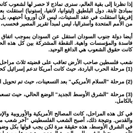
إذا نظرنا إلى بقية العالم، سنرى نماذج لا حصر لها لشعوب كا
بمبادئ ثابتة. دول البلطيق (ليتوانيا، لاتفيا، إستونيا) استقلت
إفريقيا استقلت في عقد الستينات، ليس لأن أوروبا أحبتهم، بل
من الأمم المتحدة وأستراليا، ليس لمبدأ تقرير المصير فحسب، بل
فاسدة والمؤسسات واهية. النقطة المشتركة بين كل هذه الح
كانت حقوق الشعوب هي الدافع الوحيد.
شعب فلسطين صاحب الأرض تعاقب على قضيته ثلاث مراحل من
(1) مرحلة الحرب الباردة، حيث كانت أمريكا تدعم إسرائيل كحليف ضد الاتحاد السوفيتي والعروبة الناصرية والخ من صراع أيدلوجي.
(2) مرحلة "السلام الأمريكي" بعد التسعينات، حيث تم تحويل القضية الفلسطينية إلى "إدارة أزمة" بوساطة أمريكية لخدمة التطبيع العربي-الإسرائيلي.
(3) مرحلة "الشرق الأوسط الجديد" الوضع الحالي، حيث تسع
بالكامل.
في كل هذه المراحل، كانت المصالح الأمريكية والأوروبية والإ
والقدس. ونتيجة ذلك، أصبح الشعب الفلسطيني "آخر شعب محتل" ف
في الشرق الأوسط، هذه حقيقة مرة لكن يجب قولها بكل وضوح