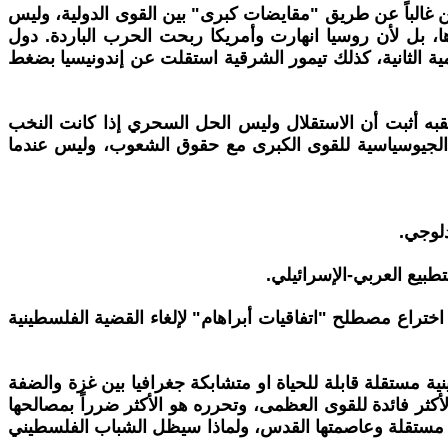
كن غالباً عن طريق "مقايضات كبرى" بين القوى الدولية، وليس
غيرها، بل لأن روسيا انهارت وأمريكا ربحت الحرب الباردة. دول
مية الثانية، كذلك تيمور الشرقية استقلت عن إندونيسيا بضغط
ب اتفاق السلام الشامل (2005) واستفتاء 2011، لكن الانفجار الذي أعقبه أثبت أن الاستقلال وليس الحل السحري إذا كانت النخب
 الجيوسياسية للقوى الكبرى مع حقوق الشعوب، وليس عندما
تراع مصطلح "اتفاقيات أبراهام" لإلغاء القضية الفلسطينية
ة مستقلة قابلة للحياة او متشابكة جغرافيا بين غزة والضفة
كثر فائدة للقوى العظمى، وتحرره هو الأكثر ضرراً بمصالحها
 مستقلة وعاصمتها القدس، ولماذا سيظل الشباب الفلسطيني