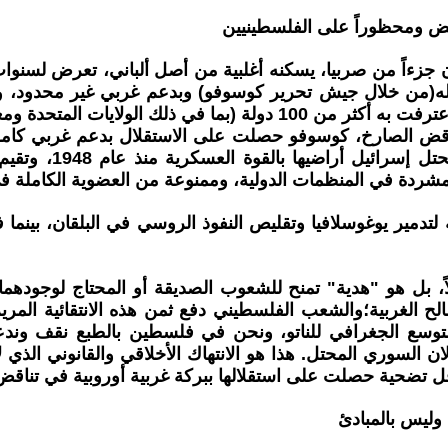
بعض ومحظوراً على الفلسطينيين
ن جزءاً من صربيا، يسكنه أغلبية من أصل ألباني، تعرض لسنوا
الأمم المتحدة، ثم أعلن استقلاله من جانب واحد عام 2008، واعترفت به 
ناقض الصارخ، كوسوفو حصلت على الاستقلال بدعم غربي كامل،
قريبا من روسيا ويع
ردة في المنظمات الدولية، وممنوعة من العضوية الكاملة في 
مير يوغوسلافيا وتقليص النفوذ الروسي في البلقان، بينما فلس
، بل هو "هدية" تمنح للشعوب الصديقة أو المحتاج لوجودهما
غربية؛والشعب الفلسطيني دفع ثمن هذه الانتقائية المريرة، إ
توسع الجغرافي للناتو، ونحن في فلسطين بالطبع نقف وندع
السوري المحتل. هذا هو الانتهاك الأخلاقي والقانوني الذي 
قل تضحية حصلت على استقلالها ببركة غربية أوروبية في تناقض
ة وليس بالمبادئ