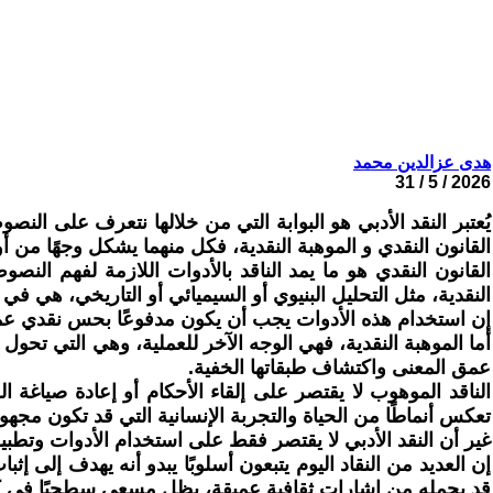
هدى عزالدين محمد
2026 / 5 / 31
يُعتبر النقد الأدبي هو البوابة التي من خلالها نتعرف على الن
القانون النقدي و الموهبة النقدية، فكل منهما يشكل وجهًا من أوج
القانون النقدي هو ما يمد الناقد بالأدوات اللازمة لفهم الن
النقدية، مثل التحليل البنيوي أو السيميائي أو التاريخي، هي ف
إن استخدام هذه الأدوات يجب أن يكون مدفوعًا بحس نقدي ع
أما الموهبة النقدية، فهي الوجه الآخر للعملية، وهي التي تحو
عمق المعنى واكتشاف طبقاتها الخفية.
الناقد الموهوب لا يقتصر على إلقاء الأحكام أو إعادة صياغة ال
تعكس أنماطًا من الحياة والتجربة الإنسانية التي قد تكون مجهول
غير أن النقد الأدبي لا يقتصر فقط على استخدام الأدوات وتطبي
إن العديد من النقاد اليوم يتبعون أسلوبًا يبدو أنه يهدف إلى إثب
قد يحمله من إشارات ثقافية عميقة، يظل مسعى سطحيًا في كثير