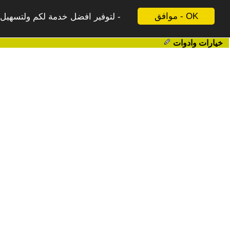
موافق - OK
لتوفير افضل خدمة لكم ولتسهيل ع
خيارات وادوات