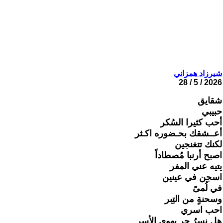
شيرزاد همزاني
2026 / 5 / 28
شقايق
حبيبي
أحب كثيرا السُكر
أعــشقك بحـضوره اكـثر
لكنك تتغنجين
اصبح أرنبا مُصطاداً
يتيه عني المفر
اسجن في عينين
في لُمىً
وسحنةٍ من التِبر
احب اسري
هل نسرُ حر يهوى الأسر