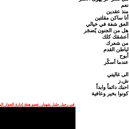
نعم
منذ عقدين
أنا ساكن مقلتين
العق شفة في خيالي
هل من الجنون يّضجَر
أعشقك كلك
من شعرك
لباطن القدم
أبوح
عندما أسكُر
الى غاليتي
ش.ز
احبك دائماً وابداً
كونوا بخير وعافية
في رحيل جليل شهباز، عضو هيئة إدارة الحوار ال