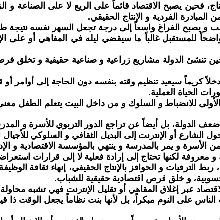
ج، فحين يصبح الاقتصاد قائماً على الريع لا على الصناعة و الز
 المبادرة الفردية و الإنتاج الحقيقي.
ت و يصبح الفراغ واسعاً إلى درجة تجعل السهر نفسه نتيجة طبيعية
حاً للمستقبل غالباً ما سيقضي ليله في المقاهي أو على الإ
حين تنشئ الدولة مشاريع زراعية و صناعية حقيقية و تخلق فرص
اً كريماً سيعيد تنظيم وقته بنفسه دون الحاجة إلى أوامر أو قي
ات الحياة العملية.
ولى للانضباط و السلوك و من داخل البيت يتعلم الطفل معنى ال
ف الدولة، بل أيضاً عن تراجع الدور التربوي للأسرة و المدر
لشارع أو الإنترنت إلى البديل الثقافي و السلوكي للأجيال ا
من الأسرة و يمر بالمدرسة و ينتهي بالمؤسسة الاقتصادية و الإدا
معروفة لكنها تحتاج إلى إرادة فعلية لا إلى قرارات استعراضي
ط الترقيات و الحوافز بالإنتاج الحقيقي، إنهاء ثقافة الوظيفة 
محسوبية، و خلق فرص اقتصادية حقيقية للشباب.
قتصاد عبر إغلاق المقاهي أو تقليل الإنترنت فهي تشبه محاول
لناس على النوم مبكراً، بل لأنها بنت نظاماً يجعل الوقت ذا قيم