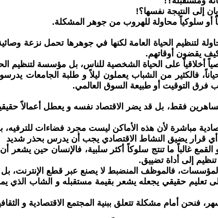
ته ومستقبله؟!
ان إلى النتيجة نفسها؟!
اً أو سلوكياً محاولة للهروب من جوهر المشكلة.
حاولة لتنظيم الحياة العامة لكنها في جوهرها تحمل نزعة وصائي
كيف يقضون أوقاتهم.
ياً أخلاقياً على الحياة الشخصية للناس، بل مؤسسة لتنظيم الحق
ور أحياناً، فالكثير من الشباب يعملون ليلاً و طلبة الجامعات 
بب فرق التوقيت أو طبيعة السوق العالمي.
لساهرين فقط، بل قد يضر الاقتصاد نفسه و يعطل أعمالاً حقيقي
قتصادية مباشرة لأن هذه الأماكن ليست مجرد فضاءات للترفيه، 
أي قرار يضيق النشاط الاقتصادي يجب أن يدرس بحذر شديد
القمع غالباً ما تنتج سلوكاً أكثر سلبية، فالإنسان حين يشعر 
تنظيم إلى أداة تضييق.
اء المؤسسات، فالموظف المنضبط لا يصنع عبر قطع الإنترنت، بل ع
ى تعليم حقيقي يجعله يشعر بقيمة مستقبله و الشاب الذي يمل
 فنحن أمام مشكلة تتعلق ببنية المجتمع الاقتصادية و الثقافية 