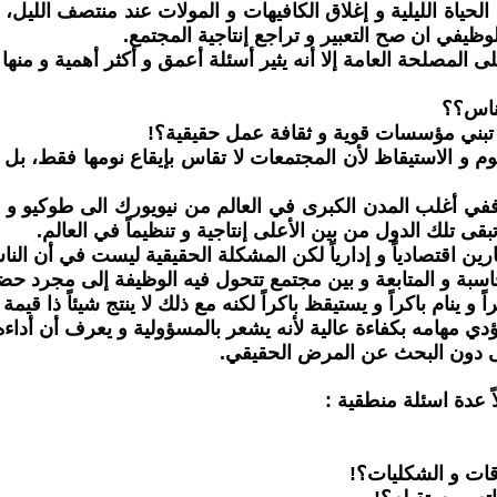
لحياة الليلية و إغلاق الكافيهات و المولات عند منتصف الليل
ظيفي ان صح التعبير و تراجع إنتاجية المجتمع.
ى المصلحة العامة إلا أنه يثير أسئلة أعمق و أكثر أهمية و منها 
ناس؟؟
 تبني مؤسسات قوية و ثقافة عمل حقيقية؟!
م و الاستيقاظ لأن المجتمعات لا تقاس بإيقاع نومها فقط، بل ب
ي أغلب المدن الكبرى في العالم من نيويورك الى طوكيو و من
قى تلك الدول من بين الأعلى إنتاجية و تنظيماً في العالم.
ين اقتصادياً و إدارياً لكن المشكلة الحقيقية ليست في أن ال
 و المتابعة و بين مجتمع تتحول فيه الوظيفة إلى مجرد حضور 
 باكراً و يستيقظ باكراً لكنه مع ذلك لا ينتج شيئاً ذا قيمة لأ
دي مهامه بكفاءة عالية لأنه يشعر بالمسؤولية و يعرف أن أدا
حمى دون البحث عن المرض الحقيقي.
ً عدة اسئلة منطقية :
قات و الشكليات؟!