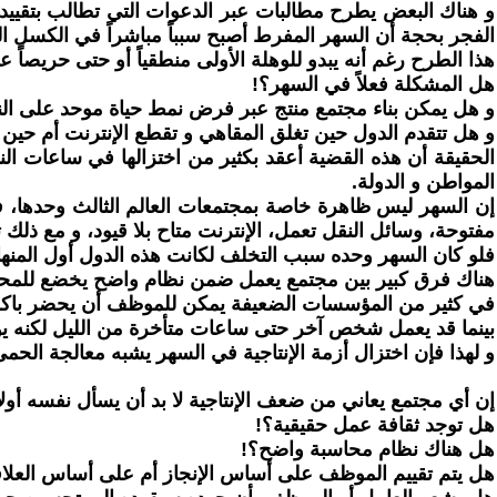
و هناك البعض يطرح مطالبات عبر الدعوات التي تطالب بتقييد ا
الفجر بحجة أن السهر المفرط أصبح سبباً مباشراً في الكسل الو
هذا الطرح رغم أنه يبدو للوهلة الأولى منطقياً أو حتى حريصاً عل
هل المشكلة فعلاً في السهر؟!
و هل يمكن بناء مجتمع منتج عبر فرض نمط حياة موحد على ال
و هل تتقدم الدول حين تغلق المقاهي و تقطع الإنترنت أم حين
الحقيقة أن هذه القضية أعقد بكثير من اختزالها في ساعات النو
المواطن و الدولة.
إن السهر ليس ظاهرة خاصة بمجتمعات العالم الثالث وحدها، فف
مفتوحة، وسائل النقل تعمل، الإنترنت متاح بلا قيود، و مع ذلك تب
فلو كان السهر وحده سبب التخلف لكانت هذه الدول أول المنهار
هناك فرق كبير بين مجتمع يعمل ضمن نظام واضح يخضع للمحاسبة
في كثير من المؤسسات الضعيفة يمكن للموظف أن يحضر باكراً و ينام
بينما قد يعمل شخص آخر حتى ساعات متأخرة من الليل لكنه يؤ
و لهذا فإن اختزال أزمة الإنتاجية في السهر يشبه معالجة ال
إن أي مجتمع يعاني من ضعف الإنتاجية لا بد أن يسأل نفسه أولا
هل توجد ثقافة عمل حقيقية؟!
هل هناك نظام محاسبة واضح؟!
هل يتم تقييم الموظف على أساس الإنجاز أم على أساس العلا