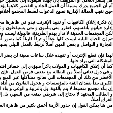
هل يشعر العامل أو الموظف بأن جهده سيقوده إلى تحسين حيا
أم أن الجميع يدرك مسبقاً أن العمل الجاد و التقصير كلاهما يؤدي
حين تغيب العدالة الإدارية تصبح الدعوات لضبط المجتمع أخلاقي
إن فكرة إغلاق الكافيهات أو تقييد الإنترنت تبدو في ظاهرها م
إدارة حياتهم بأنفسهم، فتقرر متى ينامون و متى يستيقظون و 
لكن المجتمعات الحديثة لا تدار بهذه الطريقة، فالدولة ليست وص
ثم إن الحياة الليلية ليست كلها عبثاً أو ترفاً فارغاً كما يص
التجارة و التواصل و بعض المهن أصلاً ترتبط بالعمل الليلي بس
لهذا فإن قطع الإنترنت أو تقييده خلال ساعات معينة لن يضر ا
المشكلة التي يراد حلها.
كما أن إغلاق الكافيهات و المولات باكراً سيؤدي إلى خسائر ا
و في دول تعاني أصلاً من البطالة مع ضعف فرص العمل، فإن 
الأخطر من ذلك أن المجتمعات التي تعالج مشاكلها عبر المنع و 
الكبرى يبدأ بفقدان الثقة بالمؤسسات و يتحول القانون من أداة 
إن بناء مجتمع منضبط لا يتم بالقوة، بل بالتربية و الوعي و بن
و الطالب المجتهد لا يحتاج إلى شرطي يمنعه من السهر، بل إل
الفراغ أصلاً.
من هنا يمكن القول إن جذور الأزمة أعمق بكثير من ظاهرة السهر،