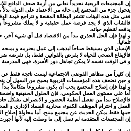
إن المجتمعات الريعية تحديداً تعاني من أزمة ضعف الدافع للإنتا
يتحول جزء من المجتمع إلى حالة من الاعتماد على الدولة بدلاً من
ففي مثل هذه البيئات تنتشر البطالة المقنعة و تتراجع قيمة الوق
فالشاب الذي لا يجد فرصة عمل حقيقية و لا يملك مشروعاً واض
يدفعه لتنظيم حياته.
و لهذا فإن الحل الجذري يبدأ من الاقتصاد قبل أي شيء آخر، 
تلقائياً.
الإنسان الذي يستيقظ صباحاً ليذهب إلى عمل يحترمه و يمنحه دخل
فالإيقاع الصحي للحياة لا يفرض بالقوانين فقط، بل تفرضه ضرور
و في الوقت نفسه لا يمكن تجاهل دور الأسرة، فهي المدرسة الأ
إن كثيراً من مظاهر الفوضى الاجتماعية ليست ناتجة فقط عن ضع
و حين تضعف هذه المؤسسات التربوية يصبح من السهل أن يتحول ا
و لهذا فإن إصلاح المجتمع يجب أن يكون مشروعاً متكاملاً يبدأ 
أما على مستوى العمل الحكومي، فإن الحلول الحقيقية واضحة و 
فالإصلاح يبدأ من تفعيل أنظمة الحضور و الانصراف بشكل جاد، رب
العمل و احترام الموظف الكفوء، محاربة الفساد الإداري و ال
حينها فقط يمكن الحديث عن مجتمع منتج، أما محاولة إصلاح الا
إن المجتمعات المتقدمة لم تصل إلى ما وصلت إليه لأنها أجبرت ا