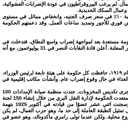
مال. لم يرغب البيروقراطيون في عودة الإضرابات العشوائية،
 وعمال السكك الحديدية.
في عام ١٩٢٥، استُعيدت قابلية تحويل الجنيه الإسترليني إلى الذهب إلى مستواها قبل الحرب. نتج عن ذلك ارتفاع حاد بنسبة ١٠٪ في سعر صرف الجنيه، وانخفاض مماثل في مستوى
 فوري للأجور وتمديد ساعات العمل. وقد دعمتهم الحكومة
ومة مستعدة بعد لمواجهة إضراب واسع النطاق، فتدخلت في
اللحظة الأخيرة، عارضةً على أصحاب المناجم إعانة لمدة تسعة أشهر - حتى الأول من مايو/أيار 1926 - لتأجيل تخفيضات الأجور المعلنة. أعلن قادة النقابات النصر في 31 يوليو/تموز، مع أنه
أتاح هذا التأخير لحكومة بالدوين المحافظة إتمام استعداداتها لسحق أي مقاومة قد يراها قادة النقابات ضرورية بالقوة. ومنذ عام ١٩١٩، حافظت كل حكومة على هيئة تابعة لرئيس الوزراء،
 والغذاء في حال وقوع إضراب عام. وأنشأت مكاتب إقليمية في
كانت أهم منظمة هي منظمة صيانة الإمدادات (OMS). بعد الجمعة الدامية، وُضعت هذه المنظمة في حالة تأهب قصوى، وجرى تكديس المخزونات. جندت منظمة صيانة الإمدادات 100
ألف من كاسري الإضراب، مستعدين للعمل كضباط شرطة وموظفين حكوميين وسائقين، وما إلى ذلك. في الوقت نفسه، استعدت الحكومة لإدارة النقل البري من خلال إنشاء 150 لجنة
تغطي جميع أنحاء البلاد. وكجزء من هذه الاستعدادات، استهدفت الحكومة مجددًا الحزب الشيوعي البريطاني (CPGB) وسجنت اثني عشر عضوًا من قيادته في أكتوبر 1925 بتهمة
 تمثيل الطبقة العاملة إلى حد ما، وهو حزب العمال، لم يكن
ل. ففي سبيل تقويض الشيوعيين، تبنى برنامجًا أكثر راديكالية عام ١٩١٨ وبدأ بإنشاء فروع محلية. ولكن عندما تولى رامزي ماكدونالد، وهو عضو في