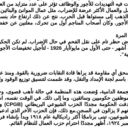
 فيه التهديدات للأجور والوظائف تؤثر على عدد متزايد من الع
والعمال الأكثر عرضة للإضراب، مثل عمال الموانئ والبنائين
لأجور. وكان أصحاب المناجم أول من تحرك، معلنين عن خفض
المرة
فرض حظر تام على نقل الفحم في حال الإضراب. لم تكن الحك
ة".
ة باسم لجنة الإمداد والنقل، وقد صُممت لتنسيق توزيع الوقود
فهم لا يزالون في السجن.مع ذلك، فإن الحزب الآخر الذي ادعى
بأي حال من الأحوال مصدر دعم للعما
لقائم.