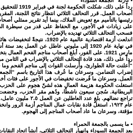
• كارثة "الجمعة السوداء"
رداً على ذلك
أصحاب العمل. قرر التحالف الثلاثي انتظار نتائج اللجنة، المقرر
رئيسها بالتأميم مع تعويض الملاك، بينما أيد تقرير ممثلي أصح
على زيادات في الأجور، مع الحفاظ على قدر من سيطرة الدولة
فسحب التحالف الثلاثي تهديده بالإضراب.
مارس 1921. على الفور، أبلغ أصحاب مناجم الفحم العمال بتخفيضات في الأجور تصل إلى 49%. ولأنهم كانوا يعلمون أن العمال لن يقبلوا بهذا، قاموا بإغلاق المناجم احترازيًا.
رداً على ذلك، هدد قادة التحالف الثلاثي بالإضراب في الثامن 
"أُعلنت حالة الطوارئ، وأُرسلت القوات إلى مناجم الفحم وما ح
إضراب التضامن. وسرعان ما عُرف هذا التاريخ باسم "الجمع
العمل. وسرعان ما فُرضت تخفيضات في الأجور على فئات أخرى 
البريطانية. سُجن سبعون ناشطًا، ودُهم مقر الحزب، وخضعت ص
عام ١٩٢٣، استغلّ قادة نقابات عمال المناجم أزمة الرو
مؤقتة، وسرعان ما عاد أصحاب المناجم إلى الهجوم.
• ما يسمى بالجمعة الحمراء
بعد الجمعة السوداء وانهيار التحالف الثلاثي، أنشأ اتحاد النقابا