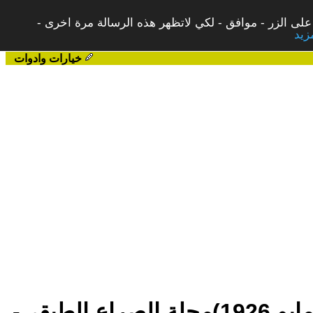
على الزر - موافق - لكي لاتظهر هذه الرسالة مرة اخرى -
خيارات وادوات
خبرات ثورية:المئوية الاولى على الإضراب العام للعمال البريطانيين (مايو 1926)مجلة الصراع الطبقى-