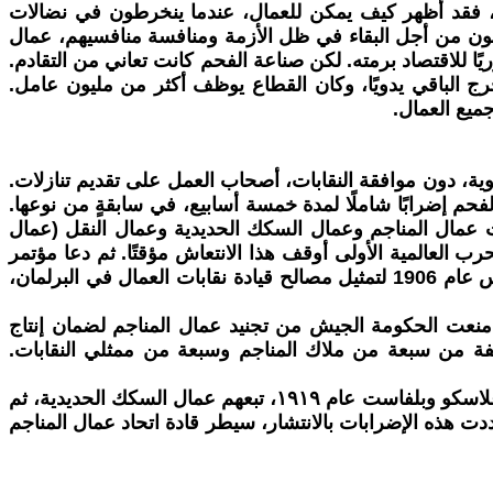
، فقد أظهر كيف يمكن للعمال، عندما ينخرطون في نضالات
كافحون من أجل البقاء في ظل الأزمة ومنافسة منافسيهم، عمال
ا للاقتصاد برمته. لكن صناعة الفحم كانت تعاني من التقادم.
مختلفة؛ ولم يُستخرج سوى 12% من الفحم آليًا، بينما استُخرج الباقي يدويًا، وكان القطاع يوظف أكثر من مليون عامل.
ميع العمال.
، أجبرت إضراباتٌ واسعة النطاق، وأحيانًا عفوية، دون موافقة النقابات، أصحاب العمل على تقديم تنازلات.
والبحارة وعمال السكك الحديدية. وفي عام 1912، أضرب عمال مناجم الفحم إضرابًا شاملًا لمدة خمسة أسابيع، في سابقةٍ من نوعها.
بات عمال المناجم وعمال السكك الحديدية وعمال النقل (عمال
ث. لكن اندلاع الحرب العالمية الأولى أوقف هذا الانتعاش مؤقتًا. ثم دعا مؤتمر
نقابات العمال (TUC) الذي جمع جميع نقابات العمال في بريطانيا تقريبًا، إلى "هدنة اجتماعية" وقام حزب العمال، الذي تأسس عام 1906 لتمثيل مصالح قيادة نقابات العمال في البرلمان،
ندلاع الحرب، انضم ربع عمال المناجم إلى الجيش هربًا من ظروف عملهم المزرية. وفي وقت مبكر من عام ١٩١٦، منعت الحكومة الجيش من تجنيد عمال المناجم لضمان إنتاج
ع لجنة استشارية مؤلفة من سبعة من ملاك المناجم وسبعة من ممثلي النقابات.
شهدت نهاية الحرب عودة المقاومة. تمرد الجنود على بطء عملية تسريحهم. أضرب الميكانيكيون في أحواض بناء السفن في غلاسكو وبلفاست عام ١٩١٩، تبعهم عمال السكك الحديدية، ثم
لمناجم بالكامل. عندما هددت هذه الإضرابات بالانتشار، سيطر قادة اتحاد عمال المناجم