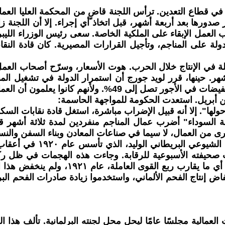
، شكلت الحكومة لجنة في فبراير 1919 للتحقيق في قطاع التعدين. ترأس اللجنة قاضٍ
 صدورها بعد أربعة أشهر، قبل اتخاذ أي إجراء. إلا أن اللجنة ز
اب العمل الإبقاء على الملكية الخاصة. سعى رئيس الوزراء الل
 على المناجم، وتأجيل القرارات المصيرية. كان قادة النقا
من أبريل. استعدت الحكومة للمواجهة الحاسمة:
ولها". إلا أنه قبيل الإضراب مباشرة، استغل قادة نقابات السك
ة السوداء" أضرب عمال المناجم منفردين لمدة ثلاثة أشهر 
من العمال، لا سيما في صناعات المعادن وبناء السفن والنس
استغلت الحكومة هزيمة الع
حيفته الأسبوعية للرقابة. وجاءت هذه الهجمات في ظل ركود 
تراجع نضالهم. بلغ عدد العاطلين عن العم
ر وانخفاض إنتاج الفحم الألماني، واستخدموا زيادة صادرات الفحم 
ت العمالية مجلسًا عامًا ليحل محل لجنته البرلمانية. تألف هذا ال