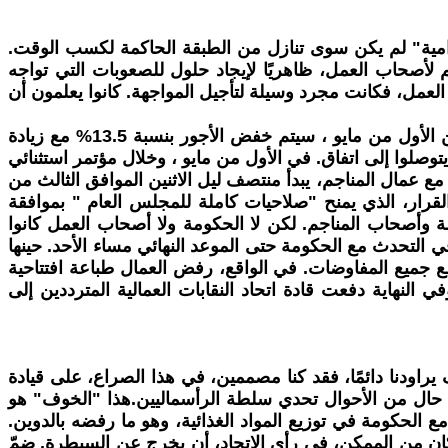
الدامية" لم يكن سوى تنازل من الطبقة الحاكمة لكسب الوقت.
م لأصحاب العمل، ظاهريًا لإيجاد حلول للصعوبات التي تواجه
العمل، فكانت مجرد وسيلة لتأجيل المواجهة. كانوا يعلمون أن
مع اقتراب انتهاء فترة الدعم الحكومي التي استمرت تسعة أشهر، أبلغ مالكو مناجم الفحم نقابة عمال المناجم بأنه ابتداءً من الأول من مايو ، سيتم خفض الأجور بنسبة 13.5% مع زيادة
توصلوا إلى اتفاق. في الأول من مايو ، وخلال مؤتمر استثنائي
مع عمال المناجم، يبدأ منتصف ليل الاثنين الموافق الثالث من
القرار، الذي يمنح "صلاحيات كاملة للمجلس العام " بموافقة
 وأصحاب المناجم. لكن لا الحكومة ولا أصحاب العمل كانوا
 التحدث مع الحكومة حتى الموعد النهائي مساء الأحد. حينها
طع جميع المفاوضات. في الواقع، رفض العمال طباعة افتتاحية
لنهاية دفعت قادة اتحاد النقابات العمالية المترددين إلى
اودنا دائمًا، فقد كنا مصممين، في هذا الصراع، على قيادة
ز لهم بأي حال من الأحوال تحدي سلطة الرأسماليين.هذا "الخوف" هو
ض الاتحاد "التعاون" مع الحكومة في توزيع المواد الغذائية، وهو ما رفضه بالدوين.
كان من الممكن، في رأي الاتحاد، أن يخرج عن السيطرة. ضمّ