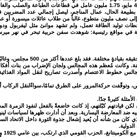
"الخط الأول" من المضربين، الذين دُعوا للإضراب يوم الثلاثاء 4 مايو، 1.75 مليون ع
إلى نصف مليون متطوع، غالباً من طلاب عائلات ميسورة أو ع
حطات توليد الطاقة تعمل، ولم تشهد موانئ مثل ليفربول و
ة في مواقع رئيسية: شوهدت سفن حربية تبحر في نهر ميرسي،
تُقدّم مجالس العمل الخاصة بالمضرب
ة. وكانت مُعظم هذه المجالس ولجان الإضراب من بنات أفك
الس خطوط الاعتصام وأصدرت تصاريح لنقل المواد الغذائية 
 وتوقّفت حركةالمرور على الطرق تمامًا،سواءًلنقل الركاب أو 
مثلة كثيرةً جدًا.
لكن قيادتهم كبّلتهم، إذ كانت خاضعةً بالفعل لنفوذ الزمرة
يه ضد المعارضة اليسارية. وبعد أن أدارت ظهرها لسياسات ليني
 كان من شأنه أن يُعيد إشعال جذوة الثورة داخل الاتحاد السو
لدولية.
مي الذي ارتكب، بين عامي 1925 و1927، مجازر جماعية بحق العمال الشيوعيين.