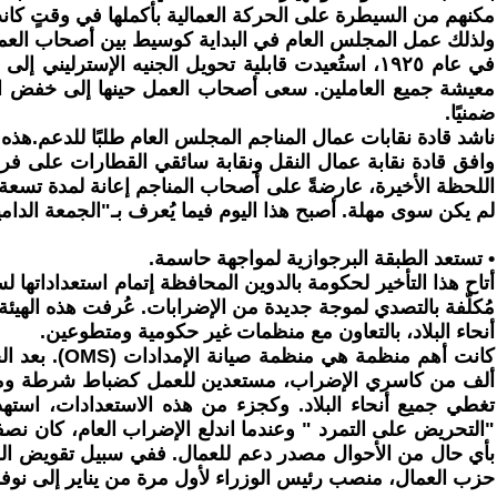
مكنهم من السيطرة على الحركة العمالية بأكملها في وقتٍ كانت
ولذلك عمل المجلس العام في البداية كوسيط بين أصحاب العمل 
معيشة جميع العاملين. سعى أصحاب العمل حينها إلى خفض ا
ضمنيًا.
ناشد قادة نقابات عمال المناجم المجلس العام طلبًا للدعم.هذه 
وافق قادة نقابة عمال النقل ونقابة سائقي القطارات على 
لم يكن سوى مهلة. أصبح هذا اليوم فيما يُعرف بـ"الجمعة الدامي
• تستعد الطبقة البرجوازية لمواجهة حاسمة.
مُكلّفة بالتصدي لموجة جديدة من الإضرابات. عُرفت هذه الهيئ
أنحاء البلاد، بالتعاون مع منظمات غير حكومية ومتطوعين.
"التحريض على التمرد " وعندما اندلع الإضراب العام، كان نص
حزب العمال، منصب رئيس الوزراء لأول مرة من يناير إلى نوفمبر ١٩٢٤، أظهر مجددًا احترام حزب العمال للنظام ا