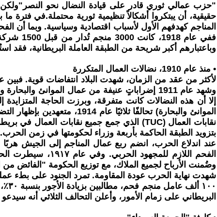
"حزب عمالي ثوري قادر على قيادة النضال نحو النصر"ولكن
حقيقية، أن يبتكروا أشكالاً تنظيمية ثورية محتملة.في فترة م
المناجم كهدفهم الأول لأسباب اقتصادية وسياسية. وبما أن الف
وباعتبارهم أكبر شريحة من الطبقة العاملة البريطانية، فقد اس
• منذ عام 1910، نضالات العمال المتكررة
إلا أن هذه النضالات كانت متفرقة، وبرزت الحاجة المتزايدة إ
الموانئ والبحارة) تحالفًا ثل
بتزويد الطبقة الحاكمة بأربعة وزراء لحكومتها في زمن الحرب.
الفحم اللازم للمج
وضُمنت الأرباح لجميع الملاك، مع توزيع الحكومة "الفائض من الأ
١٠٠ 
البريطاني على زمام الأمور، وأعلن التحالف الثلاثي أنه سيدعو 