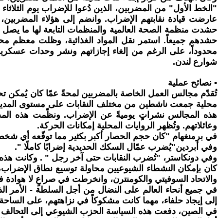
حشدت منظمة الصحة العالمية والمنظمات التابعة لها ما يصل 
حشدهم جميعاً. استمر نقل المواد الغذائية، وظلت معظم م
محدوداً، على الرغم من إلغاء إجازاتهم ونشر وحدات عسكري
شوارع لندن.
• نصائح عملية
محلية جمعت ناشطين من مختلف النقابات على مستوى المدين
هذه المجالس نشراتٍ يوميةً عن الإضراب. ونظّمت هذه المج
وعائلاتهم. وتُظهر الروايات المحلية إمكانات الحركة.
في برمنغهام "كان حجم الحصار أكبر بكثير مما توقّعه أي شخص،
وفي أبردين"يُضرب عمّال السكك الحديدية إضرابًا كاملًا ".
وفي دونكاستر، "تُضرب النقابات حتى آخر رجل " . وكانت هذه الأ
كان بإمكان النشطاء الشيوعيين محاولة توسيع نطاق الإضراب، 
والاتحاد السوفيتي والكومنترن، وانخرطت في صراعٍ لا هوادة ف
في جميع أنحاء العالم على النضال من أجل السلطة - الأمر الذي
إلى إيجاد حلفاء، مهما كانت مشكوكاً في نزاهتهم، على الساحة ا
في الصين، دفعت هذه السياسة الحزب الشيوعي إلى التحالف مع الكومينتانغ، الحزب القو