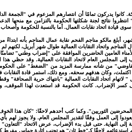
شيكة. كانوا يدركون تمامًا أن انتصارهم المزعوم في "الجمعة 
 انتظروا نتائج لجنة شكلتها الحكومة بالتزامن مع منحها الدع
وى قيادة اتحاد نقابات العمال. أما بالنسبة للحكومة وأصحاب 
المناجم واتحاد النقابات العمالية طوال شهر أبريل، لكنهم لم ي
الأمناء العامين الحاضرين الموافقة على "إضراب وطني" تضامنًا 
 إلى المجلس العام لاتحاد النقابات العمالية. وقد حظي هذا 
ك تفاوضي" من شأنه ممارسة المزيد من "الضغط" على الحكومة
اكتملت، وكان هدفهم سحقه. ومع ذلك، استمر قادة النقابات في
لاتهام اتحاد النقابات العمالية "بانتهاك حرية الصحافة" وق
 كسر الإضراب. كانت الحكومة قد استعدت لهذا الموقف، وفي ا
ضين الثوريين". وكما كتب أحدهم لاحقًا: "كان هذا الخوف ير
إضرابًا ثم يعودوا إلى العمل وفقًا لتقدير المجلس العام. ولا يجو
سياسة اتحاد نقابات العمال (TUC) من البداية إلى النهاية. حتى قبل بدء الإضراب، عر
م استدعائهم لاحقًا كـ"خط ثانٍ" هو تجنب إثارة حماس مفرط 