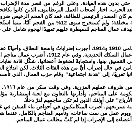
 حتى بدون هذه القيادة، وعلى الرغم من قصر مدة الإضراب
ا بعد الحرب، اختار أصحاب العمل البريطانيون، الذين كانوا ي
حم كان المصدر الرئيسي للطاقة، فقد كان الفحم الرخيص ضروريً
ففي عام 1918، كانت 3000 منجم تُدار من قبل 1500 شركة 
تُهدف عمال المناجم للسيطرة عليهم تمهيدًا لهجوم شامل على ج
لأكثر من عقد من الزمان، شهدت البلاد انتفاضات قوية. فبين عامي 1910 و1914
وشهد عام 1911 إضراباتٍ عنيفة من عمال الموانئ 
لى التنسيق بينها. واستجابةً لضغوط أعضائها، شكّل قادة نقا
اثيًا عام 1914، متعهدين بإظهار التضامن في حال إضراب أيٍّ من هذه الفئات الثلا
عند ا
هود الحربي. وفي عام ١٩١٧، سيطرت الحكومة على المناجم، وأدارتها بالتعاون م
رباح" على أولئك الذين لم تكن مناجمهم تُدرّ دخلًا.
ألف عامل منجم فحم، مطالبين بزيادة الأجور بنسبة ٣٠٪، ويوم عمل من ست ساعات، وتأميم ا
أعضاءه إلى الإضراب إذا لم تُلبَّ مطالب عمال المناجم.