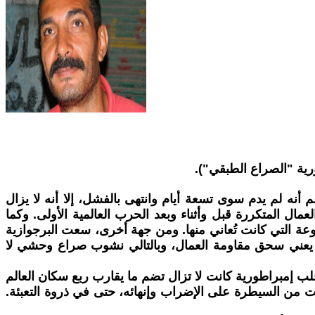
رية "الصراع الطبقي").
ان، ورغم أنه لم يدم سوى تسعة أيام وانتهى بالفشل، إلا أنه لا يزال
مال المتكررة قبل وأثناء وبعد الحرب العالمية الأولى. وكما
عة التي كانت تُعاني منها. ومن جهة أخرى، سعت البرجوازية
هذا يعني سحق مقاومة العمال، وبالتالي نشوب صراع وحشي لا
 إمبراطورية كانت لا تزال تضم ما يقارب ربع سكان العالم
نت من السيطرة على الإضراب وإنهائه، حتى في ذروة التعبئة.