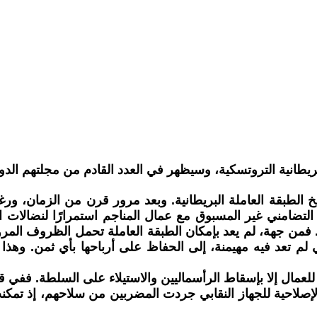
يطانية التروتسكية، وسيظهر في العدد القادم من مجلتهم الدو
الحقيقي في تاريخ الطبقة العاملة البريطانية. وبعد مرور قرن من الزم
لتضامني غير المسبوق مع عمال المناجم استمرارًا لنضالات الع
فمن جهة، لم يعد بإمكان الطبقة العاملة تحمل الظروف المرو
مي لم تعد فيه مهيمنة، إلى الحفاظ على أرباحها بأي ثمن. و
ل إلا بإسقاط الرأسماليين والاستيلاء على السلطة. ففي قلب
 الإصلاحية للجهاز النقابي جردت المضربين من سلاحهم، إذ تمك