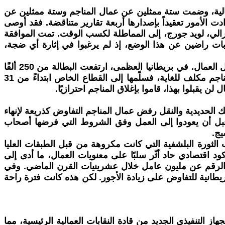
 من المحكمة العليا العمالية، وضمت ستة ممثلين عن عمال المناجم وستة ممثلين عن
ادت الأمور تعقيداً بإصدارها أربعة تقارير متناقضة. فقد أوصى
يبرالي، لويد جورج، إلى المماطلة لكسب الوقت. تمت الموافقة
بات راضين عن هذا الوضع، إذ لم يرغبوا في إثارة أي ضجة،
اندلعت أزمة اقتصادية عالمية عام 1920، نتيجةً لتخفيضات هائلة في الإنتاج خلال الحرب. هوت الأسعار، وسرّح أصحاب العمل العمال. في بريطانيا العظمى، ارتفعت البطالة من 250 ألفًا
في نهاية عام 1920 إلى مليوني عاطل عن العمل بعد ستة أشهر. حينها، قرر لويد جورج أن استمرار الدولة في تشغيل المناجم مكلف للغاية، فسلّمها إلى القطاع الخاص ابتداءً من 31
ك الحديدية والنقل رفض عمال المناجم التفاوض كذريعة لإنهاء
قبل أن يعودوا إلى العمل وفق الشروط التي فرضها أصحاب
يج.
مال هذه لشنّ هجوم على الحزب الشيوعي البريطاني الوليد، الذي تأسس عام ١٩٢٠ في أعقاب الثورة البلشفية التي كانت مكروهة من قبل الطبقات العليا
اقتصادي حاد أثّر سلبًا على معنويات العمال، ما أدى إلى
ل ٢.٥ مليون عامل، أي ما يقارب ربع القوى العاملة، عام ١٩٢١، ولم ينخفض هذا الرقم عن مليون عامل خلال عشرينيات القرن الماضي. وفي
البريطانية للتفاوض على زيادة الأجور. لكن هذه كانت فترة راحة
جهاز التنفيذي الجديد من قادة النقابات العمالية الرئيسية، مما