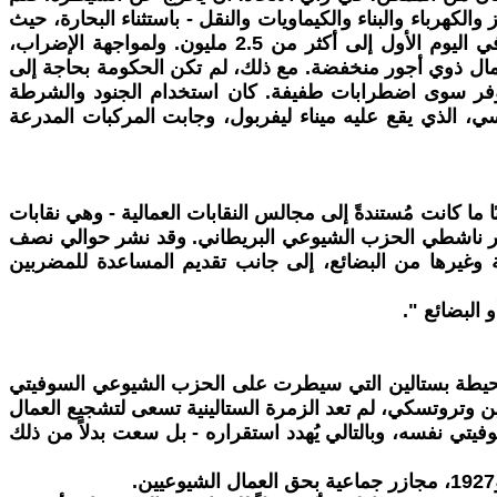
امل في قطاعات الطباعة والصلب والغاز والكهرباء والبناء والكيماويات والنقل - باستثناء البحارة، حيث
عارضت قيادة نقابتهم الإضراب. وانضم إلى هؤلاء المضربين، بطبيعة الحال، عمال المناجم، ليصل إجمالي عدد المضربين في اليوم الأول إلى أكثر من 2.5 مليون. ولمواجهة الإضراب،
مال ذوي أجور منخفضة. مع ذلك، لم تكن الحكومة بحاجة إلى
دوفر سوى اضطرابات طفيفة. كان استخدام الجنود والشرطة
 الذي يقع عليه ميناء ليفربول، وجابت المركبات المدرعة
ين لمحةً عمّا كان يُمكن تحقيقه بقيادةٍ مختلفة. فقد بلغ عددها أكثر من 500 مجلس، وغالبًا ما كانت مُستندةً إلى مجالس النقابات العمالية - وهي نقابات
ار ناشطي الحزب الشيوعي البريطاني. وقد نشر حوالي نصف
وغيرها من البضائع، إلى جانب تقديم المساعدة للمضربين
البضائع ".
 المحيطة بستالين التي سيطرت على الحزب الشيوعي السوفيتي
ن وتروتسكي، لم تعد الزمرة الستالينية تسعى لتشجيع العمال
فيتي نفسه، وبالتالي يُهدد استقراره - بل سعت بدلاً من ذلك