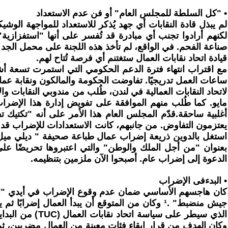
• "كل السلطة للمجلس العام" أو فن عدم الاستعداد
لم يبذل قادة النقابات أي جهد يُذكر للاستعداد للمواجهة الو
لكنهم أرادوا تجنب أي مبادرة قد تُفسر على أنها "استفزازية"
صناعة الفحم. في الواقع، لم تأخذ هذه اللجنة على محمل الجد س
قيادة اتحاد نقابات العمال ستغتنم أي فرصة تُتاح لهم.
ساعات العمل تدريجيًا. تفاوضت الحكومة والمالكون ونقابة عمال 
لاتحاد النقابات العمالية في لندن، طُلب من مندوبي النقابات و
مايو. كما طُلب منهم الموافقة على تفويض إدارة هذا الإضراب
أغلبية ساحقة.قدّم المجلس العام هذا الأمر على أنه "تكتي
يعتزمون التفاوض. من جانبهم، كانت الاستعدادات للإضراب قد 
استغل بالدوين ذريعة إضراب عمال طباعة صحيفة " ديلي ميل " 
بعنوان "من أجل الملك والوطن" والتي اعتبروها تحريضًا على
الدعوة إلى إضراب عام. أصبحوا الآن ملزمين بتنظيمه.
• البدءفى الإضراب
كان هاجسهم الأساسي ضمان عدم وقوع الإضراب في أيدي "المحر
جيش منضبط" .¹ وكان من المتوقع أن يبدأ العمال 
الذي سيطر على 
وكان الهدف من قرار إبقاء فئات معينة من العمال مضربين، ث