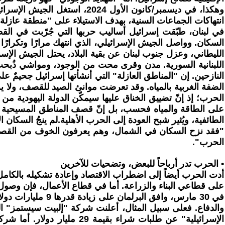
وهكذا، في ديسمبر/كانون الأو
انتهاكات الجماعات السنية، بهدف الاستيلاء على "منطقة عازلة" حول مرتفعات الجولان 
الليطاني، وعزل جنوب لبنان عن بقية البلاد، يحتل الجيش ال
اللبنانية السورية. مدن وقرى محت من الوجود، ومواشي ذُبح
النازحين. إن "المناطق العازلة" التي أنشأتها إسرائيل جحيمٌ 
الضفة الغربية بالمياه. وقد تعرضت موانئ الصيد للقصف، ولا يز
الحرب؛ إذ إنّ تضييق الخناق عليها سيمكّن الدولة اليهودية 
على الطاقة والمياه فحسب، بل إنّ قصف المناطق المسيحية والسن
الطائفية، ويُثير شبح العودة إلى الحرب الأهلية.لم ينجُ السكان الإسرائيليون أ
"فقد نزح السكان في الشمال، وهم يعرفون الخوف من القص
الحرب".
• الحرب تدر أرباحاً للبعض، وتضحيات للآخرين
على قطاعي البناء والزراعة. أما في قطاع الأعمال، فإن وصول ا
الإسرائيلية" عن طلبات شر