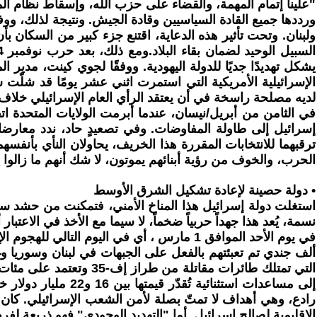
ولبنان. وتحت تأثير هذه الدعاية، اقتنع جزء كبير من السكان بأن 
يشكل تهديدًا جديًا للدولة اليهودية. ووفقًا لجوي كينت، مدي
الإسرائيلية الأمريكية التي استمرت اثني عشر يومًا قد شلّت س
لديه مصلحة راسخة في أن يعتقد الرأي العام الإسرائيلي خلاف
في الثامن من أبريل/نيسان، عندما أبرمت الولايات المتحدة اتف
إسرائيل إلى طاولة المفاوضات. وفي تصعيدٍ حاد، ندد معارضا نتن
ترقبهما للانتخابات المقررة هذا الخريف، يحاولان النأي بأن
الحرب، والخوف من رؤية أبنائهم يموتون، لا شك أنهم ما زالوا يؤ
• دولة حصينة لإعادة تشكيل الشرق الأوسط
نسمة، يُعد هذا جهداً حربياً ضخماً، لا سيما مع الأخذ في الاعتبار أن 2.1 مليون عربي إسرائيلي معفون من الخدمة العسكرية، وأن اليهود الأرثوذكس معفون منها 
ألف جندي تم تعبئتهم بالفعل على الجبهات في لبنان وسوريا 
إلى مساعدات استثنا
رادع، وهي أهداف لا تمتّ بصلة لأمن الشعب الإسرائيلي. كان 
الإقليمية لصالح إسرائيل. أما "التهديد الوجودي" فهو ذريعة 