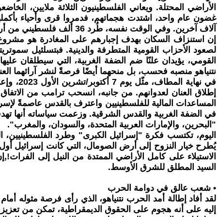
الأراضي المحتلة. ويعاني الفلسطينيون الثلاثة ملايين، الخا
غضون عام واحد، اشتدت هجماتهم، فدمروا قرى وأحياء بأكمل
إن استنزاف السكان بهدف إجبارهم على المغادرة هو مشروع م
لصعود الأحزاب القومية المتطرفة والدينية. فبتسلئيل سموتريت
القومي، يؤيدان علنًا ضم الضفة الغربية، التي سيطلقان عليها
نتنياهو منصبه فحسب، بل منحهما أيضًا فرصةً لنشر آرائهما ال
في الضفة الغربية والقدس الشرقية. وزعمت سياساته أنها تهدف 
"البحرين، والإمارات العربية المتحدة، والسودان، والمغرب".
اليوم، تكتسب فكرة "إسرائيل الكبرى" وطرد الفلسطينيين، التي
يُطرح خيار النزوح إلى أرض الصومال، التي كانت إسرائيل أول 
الاستيلاء على كامل الأراضي الممتدة من النيل إلى الفرات!,إن 
السيد المطلق للشرق الأوسط.
• شعب عالق في دوامة الحرب
إليه على أنه هجوم على الحقوق الديمقراطية، تمكن من تعزيز