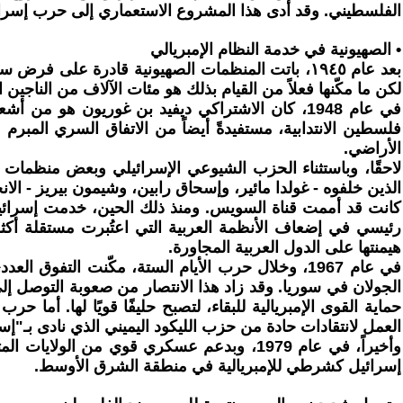
الفلسطيني. وقد أدى هذا المشروع الاستعماري إلى حرب إسرائي
• الصهيونية في خدمة النظام الإمبريالي
بعد عام ١٩٤٥، باتت المنظمات الصهيونية قادرة على
لكن ما مكّنها فعلاً من القيام بذلك هو مئات الآلاف من الناجين
فلسطين الانتدابية، مستفيدةً أيضاً من الاتفاق السري المبرم
الأراضي.
لاحقًا، وباستثناء الحزب الشيوعي الإسرائيلي وبعض منظمات 
كانت قد أممت قناة السويس. ومنذ ذلك الحين، خدمت إسرائيل ال
رئيسي في إضعاف الأنظمة العربية التي اعتُبرت مستقلة أكث
هيمنتها على الدول العربية المجاورة.
في عام 1967، وخلال حرب الأيام الستة، مكّنت الت
الجولان في سوريا. وقد زاد هذا الانتصار من صعوبة التوصل إ
العمل لانتقادات حادة من حزب الليكود اليميني الذي نادى بـ"إس
وأخيراً، في عام 1979، وبدعم عسكري قوي من 
إسرائيل كشرطي للإمبريالية في منطقة الشرق الأوسط.