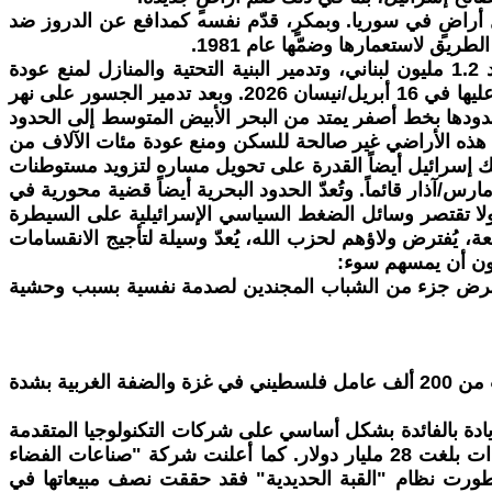
قيقه، لاحتلال أراضٍ في سوريا. وبمكرٍ، قدّم نفسه كمدافع عن الدروز ضد
في لبنان، طبّقت إسرائيل أساليب حربها التي جُرّبت في القطاع الفلسطيني المحاصر: قصف مكثف، وتوغل بري، وتشريد 1.2 مليون لبناني، وتدمير البنية التحتية والمنازل لمنع عودة
السكان. وواصل الجيش الإسرائيلي، الذي انتهك مرارًا وتكرارًا وقف إطلاق النار لعام 2024، حملته الجوية بعد الهدنة المتفق عليها في 16 أبريل/نيسان 2026. وبعد تدمير الجسور على نهر
دودها بخط أصفر يمتد من البحر الأبيض المتوسط إلى الحدود
هذه الأراضي غير صالحة للسكن ومنع عودة مئات الآلاف من
تلك إسرائيل أيضاً القدرة على تحويل مساره لتزويد مستوطنات
/آذار قائماً. وتُعدّ الحدود البحرية أيضاً قضية محورية في
. ولا تقتصر وسائل الضغط السياسي الإسرائيلية على السيطرة
، يُفترض ولاؤهم لحزب الله، يُعدّ وسيلة لتأجيج الانقسامات
تعرض جزء من الشباب المجندين لصدمة نفسية بسبب وحشية
أدت الحرب أيضاً إلى اضطراب الاقتصاد وإعادة تشكيله بالكامل. فقد انهار قطاع السياحة، وأثر تعليق تصاريح العمل لما يقرب من 200 ألف عامل فلسطيني في غزة والضفة الغربية بشدة
ولار في الميزانية العسكرية البالغة 45 مليار دولار. وتعود هذه الزيادة بالفائدة بشكل أساسي على شركات التكنولوجيا المتقدمة
والدفاع. فعلى سبيل المثال، أعلنت شركة "إلبيت سيستمز" المتخصصة في تصنيع الطائرات المسيّرة، في مارس عن إيرادات بلغت 28 مليار دولار. كما أعلنت شركة "صناعات الفضاء
الصاروخي والتي طورت نظام "القبة الحديدية" فقد حققت نصف مبيعاتها في