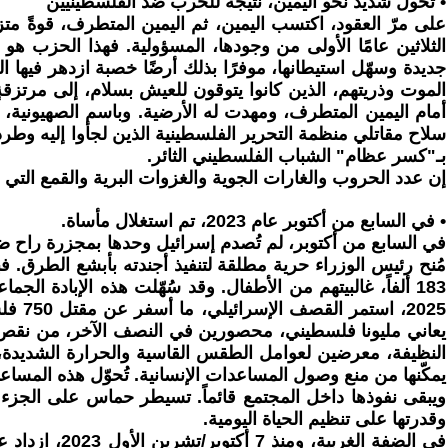
• تحول شديد نحو اليمين، نتيجة للحرب ضد الفلسطينيين
على مرّ العقود، اكتسب اليمين، ثم اليمين المتطرف، قوةً مت
الثلاثين عامًا الأولى من وجودها، المسؤولية. فهذا الحزب ه
جديدة وسهّل استيطانها، موفرًا بذلك أرضًا خصبة ازدهر فيها
بـ"كسر عظام" الشباب الفلسطيني الثائر.
إن عدد الحروب والغارات الجوية والغزوات البرية والقمع التي
• في السابع من أكتوبر عام 2023، تم استغلال مأساة.
183 ألفاً، غالبيتهم من الأطفال. وقد سُهّلت هذه الإبادة 
2025،
يعاني مليونا فلسطيني، محصورين في النصف الآخر، من نقص ح
النظيفة، معرضين لعوامل الطقس القاسية والحرارة الشديدة، و
يمكّنها من منع وصول المساعدات الإنسانية. تُحوّل هذه المس
ويبقى نفوذها داخل المجتمع قائماً. تسيطر حماس على الجزء
وقدرتها على تنظيم الحياة اليومية.