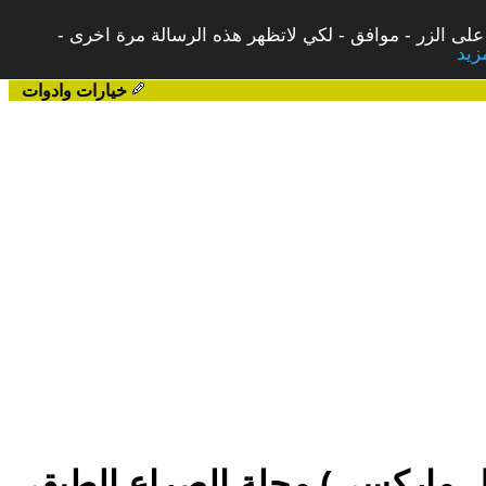
على الزر - موافق - لكي لاتظهر هذه الرسالة مرة اخرى -
خيارات وادوات
يل ماركسى).مجلة الصراع الطبقى