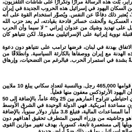
تمام المهمة، والقضاء على حزب الله، وإسقاط نظام الملالي، وحينها سيعيش الشعب الإسرائيلي في سلام" منذ 28 فبراير، بُثّت هذه الرسالة مرارًا وتكرارًا على شاشات التلفزيون،
 القادة السياسيين وقادة الجيش. ونتيجة لذلك، ووفقًا لاستطلاعات الرأي التي أُجريت في نهاية مارس، أيّد 93% من السكان اليهود في إسرائيل هذه الحروب الجديدة في إيران
 يُعتبر ذلك دفاعًا عن النفس. ويُصوَّر استخدام القوة على أنه
.ومع ذلك، بعد حرب نوفمبر 2024 في لبنان ضد حزب الله، والتي دمرت 80% من ترسانته العسكرية وألحقت خسائر فادحة بقيادته، لم يعد حزب الله
دليل على تهديد وشيك من عدوان إيراني " لا سيما وأن الحرب
 نووية إيرانية على الإسرائيليين معدومًا. لكن نتنياهو كان
الاتفاق بهدنة في لبنان، فرضها ترامب على نتنياهو دون دعوة
ه الهدنة مع إيران ووصفاها بالكارثة السياسية. وانطلاقًا من
غبةً بشدة في استمرار الحرب. فبالرغم من التضحيات، وإرهاق
استغلت دولة إسرائيل هذا المناخ الأمني، فتمكنت من حشد سكانها حول جيش قوامه 169,500 جندي عامل وقوات احتياطية قوامها 465,000 رجل. وبالنسبة لتعداد سكاني يبلغ 10 ملايين
في يوم الأحد الموافق 1 مارس ، أي في اليوم التالي للهجوم الإسرائيلي الأمريكي في إيران، استدعت إسرائيل 100 ألف جندي احتياطي تتراوح أعمارهم بين 25 و40 عاماً، بالإضافة إلى 50
ون مساعدة أمريكية. فهي الدولة الوحيدة في الشرق الأوسط
التي تمتلك طائرات مقاتلة من طراز إف-35 وتعتمد على مئات الأطنان من المعدات العسكرية التي شحنتها الولايات المتحدة. أما المساعدات المالية، فتبلغ 3.8 مليار دولار سنوياً، بالإضافة
لإمبريالية، يستطيع نتنياهو وحاشيته من وزراء اليمين المتطرف تحقيق أهدافهم دون
لها إلى مستعمرة تابعة، كسوريا، بهدف تغيير موازين القوى
صالح إسرائيل، بما في ذلك ضمّ أراضٍ جديدة.