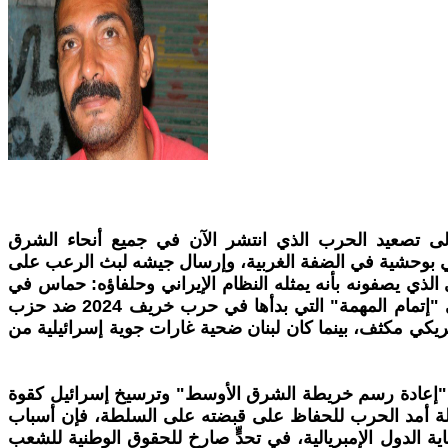
شعبه إلى تصعيد الحرب الذي انتشر الآن في جميع أنحاء الشرق
اني بوحشية في الضفة الغربية، وإرسال جيشه لبث الرعب على
ي الذي يصفونه بأنه يمثله النظام الإيراني وحلفاؤه: حماس في
غزة، وأنصار نظام بشار الأسد المخلوع في سوريا، وحزب الله في لبنان، والحوثيون في اليمن. وقد أعلن نتنياهو عزمه على "إتمام المهمة" التي بدأها في حرب خريف 2024 ضد حزب
 كما تعرضت إيران، من 28 فبراير إلى 8 أبريل، لقصف إسرائيلي أمريكي مكثف، بينما كان لبنان ضحية غارات جوية إسرائيلية من
 في "إعادة رسم خريطة الشرق الأوسط" وترسيخ إسرائيل كقوة
إطالة أمد الحرب للحفاظ على قبضته على السلطة، فإن أسباب
الدول الإمبريالية، في تحدٍّ صارخ للحقوق الوطنية للشعب