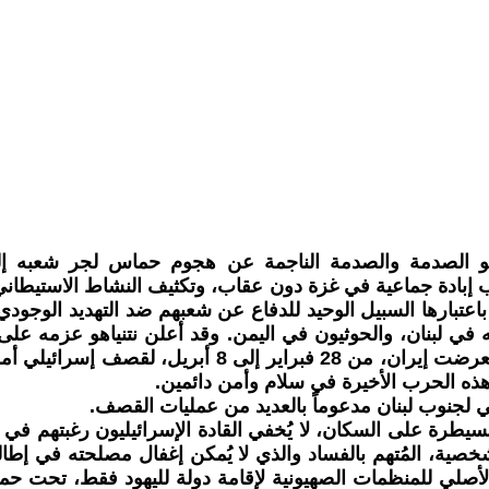
لإسرائيلي نتنياهو الصدمة والصدمة الناجمة عن هجوم حماس لجر 
كاب إبادة جماعية في غزة دون عقاب، وتكثيف النشاط الاستيط
 باعتبارها السبيل الوحيد للدفاع عن شعبهم ضد التهديد الوجود
الله، وحرب الأيام الاثني عشر في يونيو 2025 ضد إيران.
لجنوب لبنان مدعوماً بالعديد من عمليات القصف.
السيطرة على السكان، لا يُخفي القادة الإسرائيليون رغبتهم
لشخصية، المُتهم بالفساد والذي لا يُمكن إغفال مصلحته في 
ي للمنظمات الصهيونية لإقامة دولة لليهود فقط، تحت حماية 