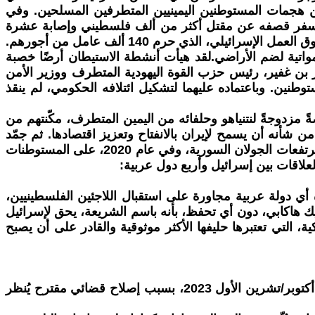
 من هجمات المستوطنين اليمينيين المتطرفين المسلحين. وفي
ي أسفر قصفه عن مقتل أكثر من ألف فلسطيني وإصابة عشرة
آلاف آخرين. وفي الوقت نفسه، طُرد 36 ألف فلسطيني من أراضيهم ومنازلهم. ومما يزيد من هذه المعاناة، تداعيات إغلاق سوق العمل الإسرائيلي، الذي حرم 140 ألف عامل من أجورهم.
واتية لضم الأراضي.لقد هيأت أنشطة الاستيطان أرضًا خصبة
ار بن غفير، رئيس حزب القوة اليهودية المتطرف ووزير الأمن
وطنين. وباعتماده عليهما لتشكيل ائتلافه الحكومي، لم ينقذ
، مثّل يوم 7 أكتوبر/تشرين الأول 2023، وإعادة انتخاب دونالد ترامب في نوفمبر/تشرين الثاني 2024، فرصةً مزدوجةً لنتنياهو وحلفائه من اليمين المتطرف، مكّنتهم من
الإيراني عام 2017، وهو اتفاق رفضه نتنياهو لأنه كان من شأنه أن يسمح لإيران بالانفتاح وتعزيز اقتصادها. ثم جمّد
المساعدات المالية للفلسطينيين واعترف بالقدس عاصمةً لإسرائيل. وفي عام 2019، اعترف أيضاً بالسيادة الإسرائيلية على مرتفعات الجولان السورية، وفي عام 2020، على المستوطنات
علاقات بين إسرائيل وأربع دول عربية:
 أي دولة عربية مجاورة على استقبال اللاجئين الفلسطينيين،
يك هاكابي، دون أي تحفظ، بأنه باسم الشريعة، يحق لإسرائيل
ية، التي تعتبرها حليفها الأكثر موثوقية والقادر على أن يصبح
لقد أفاد إطالة أمد الحرب نتنياهو، الذي رأى فرصة مثوله أمام العدالة تتضاءل. ففي مواجهة معارضة شديدة قبل السابع من أكتوبر/تشرين الأول 2023، بسبب إصلاح قضائي مقترح يُنظر