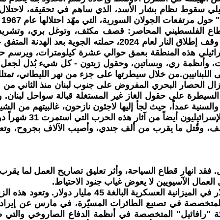
ل 2024، استغل الجيش الإسرائيلي سقوط نظام بشار الأسد، الذي ساهم في تح
السورية، التي مهّد احتلالها عام 1967 الطريق لاستعمارها وضمّها عام 1981.
إسرائيلي هذه المنطقة بعمق حوالي عشرة كيلومترات، ويرسم ح
ت، وأنظمة ري، وبساتين، وحقول زيتون - كل شيء بُذل لجعل 
على اللبنانيين.من خلال سيطرتها على جزء من نهر الليطاني، تم
ال الحصار البحري المفروض على جنوب لبنان منذ الثاني من مارس
من السيطرة على حقول الغاز غير المستغلة قبالة سواحل لبنان
ية عمداً، حيث لجأ إليها لاجئون نازحون، غالبيتهم من الشيعة
يضاً من آثار هذه الحرب التي استمرت 31 شهراً دون أن يمسهم سوء:
ف، وقُتل ما يقرب من ألف جندي، وأصيب الآلاف بجروح، و
لعمال الآسيويين لا يعوض غياب جنود الاحتياط.
في 30 مارس، وافق البرلمان على زيادة قدرها 9 مليارات د
اء بقيمة 29 مليار دولار. أما شركة "رافائيل" المتخصصة في أنظمة الدفاع 