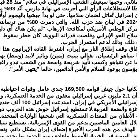
"علينا إ
ورددها جميع
إسرائيل تُقاتل لضمان سلامها. حتى لو بدأ جيشها بالهجوم أولًا،
السبيل الوحيد لضمان بقاء البلاد
ر المركز الوطني الأمريكي لمكافحة الإرهاب "لم يكن هناك أي 
لاح الجو الإيراني وقلصت قدراته النووية. كان خطر سقوط قنبلة
 ذلك، وذلك لدعم استمرار الحرب.
اق وقف إطلاق النار مع إيران، اشترط القادة الإيرانيون هذا 
ياهو الرئيسيان، نفتالي بينيت (يمين) ويائير لابيد (وسط) بهذ
فسهما عن نتنياهو وكسب تأييد شريحة واسعة من الشعب تبدو را
منون بوعود السلام والأمن الدائمين، حالما "ينتهي الأمر".
فعلياً.
وغزة والضفة الغربية.لا تستطيع إسرائيل خوض هذه الحروب د
ئية تُقدّر قيمتها بين 16 و22 مليار دولار خلال العامين الماضيين.بدعم من القوى ا
الهدف من هذه الحرب الأخيرة إضعاف إيران بشكل دائم، وتحوي
لفرض الهيمنة في الشرق الأوسط وإعادة رسم الحدود بما يخدم م