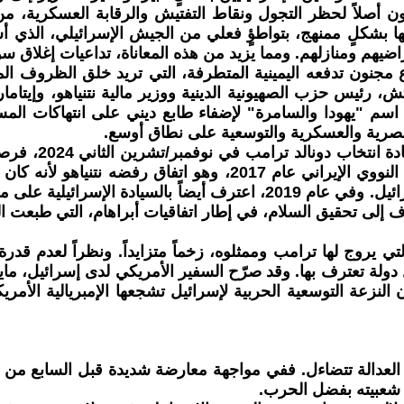
ضعون أصلاً لحظر التجول ونقاط التفتيش والرقابة العسكرية،
ها بشكلٍ ممنهج، بتواطؤٍ فعلي من الجيش الإسرائيلي، الذ
جنون تدفعه اليمينية المتطرفة، التي تريد خلق الظروف الم
ش، رئيس حزب الصهيونية الدينية ووزير مالية نتنياهو، وإيتام
 اسم "يهودا والسامرة" لإضفاء طابع ديني على انتهاكات المست
عنصرية والعسكرية والتوسعية على نطاق أوسع.
في نهاية المطاف
إطلاق العنان لعدوانهم. من جانبه، انسحب ترامب من الاتفاق النووي 
إلى تحقيق السلام، في إطار اتفاقيات أبراهام، التي طبعت ال
 يروج لها ترامب وممثلوه، زخماً متزايداً. ونظراً لعدم قدرة
دولة تعترف بها. وقد صرّح السفير الأمريكي لدى إسرائيل، ما
النزعة التوسعية الحربية لإسرائيل تشجعها الإمبريالية الأمريك
 شعبيته بفضل الحرب.