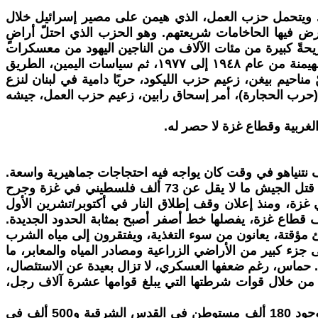
لية. ويتحمل حزب العمل، الذي هيمن على مصير إسرائيل خلال
يفرض فيها الحاخامات شريعتهم. وهو الحزب الذي احتلّ أراضٍ
يحةً كبيرة من مئات الآلاف من الناجين اليهود من معسكرات
الموت وذريتهم، الذين كانوا يتوقون للعيش بسلام، إلى مرتزقةٍ في يد الإمبريالية.مهدت سياسات هذه الحكومة اليسارية، المهيمنة من عام ١٩٤٨ إلى ١٩٧٧، ثم سياسات اليمين، الطريق
متطرف، ومهدت له الأرضية. وباسم الصهيونية، شنّ كلا الحزبين حروبًا استعمارية قذرة. ففي عام ١٩٨٢، شنّ مناحيم بيغن، زعيم حزب الليكود، حربًا دامية في لبنان لنزع
وا إليه وطردهم. وفي الوقت نفسه، في عام ١٩٨٧، خلال الانتفاضة الأولى (حرب الحجارة)، أمر إسحاق رابين، زعيم حزب العمل، جيشه
لغربية وقطاع غزة لا حصر له.
سرائيلي، بل عززت أيضاً الوحدة الوطنية خلف نتنياهو في وقت كان يواجه فيه احتجاجات جماهيرية واسعة.
مُنح رئيس الوزراء حرية مطلقة لتنفيذ أجندته بأبشع الطرق. فباسم القضاء على حماس، التي قُدّمت على أنها تهديد وجودي، قتل الجيش ما لا يقل عن 73 ألف فلسطيني في غزة وجرح
ة.في غزة، ومنذ إعلان وقف إطلاق النار في أكتوبر/تشرين الأول
زلة تمتد على أكثر من نصف قطاع غزة، يفصلها خط أصفر أصبح بمثابة الحدود الجديدة.
ؤقتة، يعانون من سوء التغذية، ويفتقرون إلى مياه الشرب
زء كبير من الأراضي الزراعية ومصادر المياه والمعابر، ما
. حماس، رغم ضعفها العسكري، لا تزال بعيدة عن الاستئصال،
 من خلال قوات شرطتها التي يبلغ قوامها عشرة آلاف رجل،
في الضفة الغربية، ومنذ 7 أكتوبر/تشرين الأول 2023، ازداد عدد المستوطنين الإسرائيليين بشكلٍ كبير. وتشير التقارير إلى وجود 180 ألف مستوطن في القدس الشرقية و500 ألف في