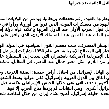
ل الدائمة ضد جيرانها.
 فرض سيطرتها بالقوة، رغم تحفظات بريطانيا. وبدعم من الولايات ا
 اليهود من معسكرات الموت، الذين فروا من أوروبا، ورأوا في قيا
 مع الملك عبد الله بن عبد الله، ملك الأردن، الذي وافق عل
اليسار المتطرف، تبنت معظم القوى السياسية في الدولة الول
الذين خلفوه - غولدا مائير، وإسحاق رابين، و
إمبريالية الأمريكية باستمرار، التي سعت إلى السيطرة على هذ
ر من اللازم، مثل مصر جمال عبد الناصر. في المقابل، تمك
فوق العددي الهائل لإسرائيل من احتلال أراضٍ جديدة: الضفة الغر
لى اتفاق بين الدول العربية وإسرائيل. ففي عزلتها وسط الشع
حماية القوى الإمبريالية للبقاء، لتصبح حليفًا قويًا لها. أما حرب أكتوبر 1973، 
رائيل الكبرى" وهي انتقادات لم يزدها مناخ الحرب إلا قوة.
الولايات المتحدة، حليفة إسرائيل، أُطيح بشاه إيران من خلال انتفاض