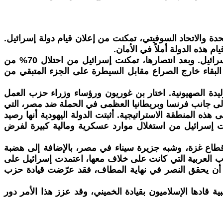
لمتحدة والاتحاد السوفيتي، تمكنت من إعلان قيام دولة إسرائيل.
م هذه الدولة أملاً في الأمان.
في عام 1948، كان الاشتراكي ديفيد بن غوريون هو من أشعل فتيل الحرب الأولى ضد الدول العربية بإعلانه قيام دولة إسرائيل. وبعد انتصارها، تمكنت إسرائيل من احتلال 70% من
ى البقاء خارج الصراع مقابل السيطرة على الجزء المتبقي من
يدة الصهيونية. اختار بن غوريون ورؤساء وزراء حزب العمل
شيمون بيريز - الانحياز إلى المصالح الإمبريالية. في عام 1956، شاركت إسرائيل إلى جانب فرنسا وبريطانيا العظمى في الحملة ضد مصر، التي
ه المنطقة الاستراتيجية. أثبتت الدولة اليهودية أنها رصيد
نت إسرائيل من استغلال موارد عسكرية ومالية كبيرة لفرض
بية، وقطاع غزة، وشبه جزيرة سيناء في مصر، بالإضافة إلى هضبة
وب العربية التي كانت على خلاف معها، اعتمدت إسرائيل على
التي مُني خلالها الجيش الإسرائيلي بنكسة قبل أن يحقق النصر في نهاية المطاف، فقد عرّضت قيادة حزب
ة شعبية قادها الإسلاميون بقيادة الخميني، وقد عزز هذا الأمر دور