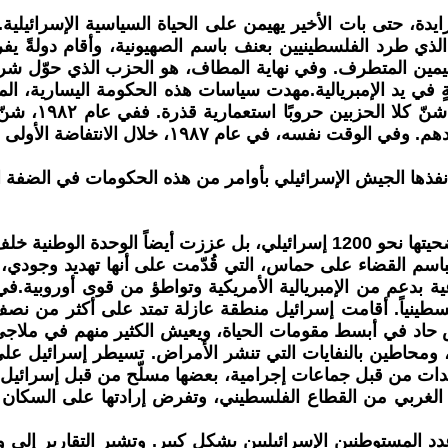
زايدة، حتى بات الأخير يهيمن على الحياة السياسية الإسرائي
و الذي طرد الفلسطينيين بعنف باسم الصهيونية، وأقام دولةً 
 اليمين المتطرف. وفي نهاية المطاف، هو الحزب الذي حوّل شر
أمام اليمين ال
سلاح مقاتلي منظمة التحرير الفلسطينية الذين لجأ
 نفذها الجيش الإسرائيلي بأوامر من هذه الحكومات في الضفة ا
في السابع من أكتوبر، لم تُصدم إسرائيل وحدها بمجزرة راح ضحيتها نحو 1200 إ
الجماعية بدعم من الإمبريالية الأمريكية وتواطؤ من قوى أوروبي
 استمر القصف الإسرائيلي، ما أسفر عن مقتل 750 فلسطينياً. أقامت إسرائيل منطقة عا
اد في أبسط مقومات الحياة، ويعيش الكثير منهم في ملاجئ م
محاطين بالنفايات التي تنشر الأمراض. تسيطر إسرائيل على ج
اعدات من قبل جماعات إجرامية، بعضها مسلّح من قبل إسرائيل
 الغربي من القطاع الفلسطيني، وتفرض إرادتها على السكان