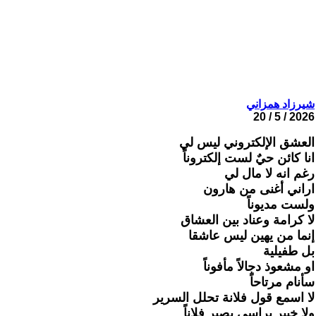
شيرزاد همزاني
2026 / 5 / 20
العشق الإلكتروني ليس لي
انا كائن حيٌ لست إلكتروناً
رغم انه لا مال لي
اراني أغنى من هارون
ولست مديوناً
لا كرامة وعناد بين العشاق
إنما من يهين ليس عاشقا
بل طفيلية
او مشعوذ دجالاً مأفوناً
سأنام مرتاحاً
لا اسمع قول فلانة تحلل السرير
ولا خبير براسي يصير فلاناً