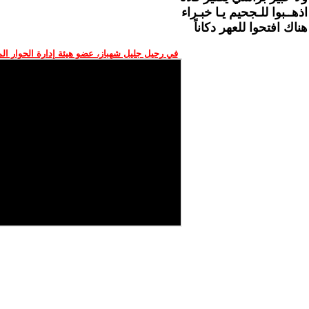
اذهــبوا للـجحيم يـا خبـراء
هناك افتحوا للعهر دكاناً
في رحيل جليل شهباز، عضو هيئة إدارة الحوار ال