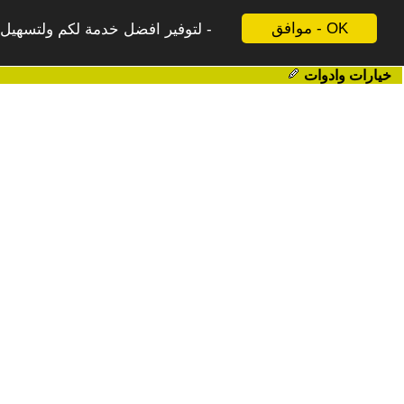
موافق - OK
لتوفير افضل خدمة لكم ولتسهيل ع
خيارات وادوات