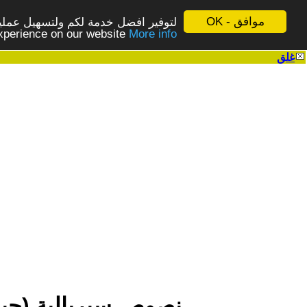
موافق - OK
لتوفير افضل خدمة لكم ولتسهيل عملية
More info - المزيد
experience on our website
غلق
|
نصوص سيريالىة (حي