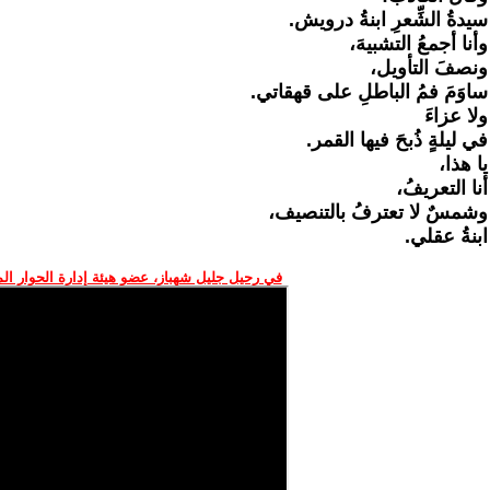
سيدةُ الشِّعرِ ابنةُ درويش.
وأنا أجمعُ التشبيهَ،
ونصفَ التأويل،
ساوَمَ فمُ الباطلِ على قهقاتي.
ولا عزاءَ
في ليلةٍ ذُبحَ فيها القمر.
يا هذا،
أنا التعريفُ،
وشمسٌ لا تعترفُ بالتنصيف،
ابنةُ عقلي.
في رحيل جليل شهباز، عضو هيئة إدارة الحوار ال