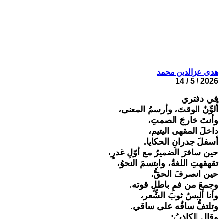
هدى عزالدين محمد
2026 / 5 / 14
في دفتري
أُلوِّنُ الوقتَ، وأرسمُ المعنى،
وأنتَ خارجَ الصمتِ،
داخلَ المقهى اليتيم،
أسفلَ جدرانِ الحكايا.
حين سافرَ الضميرُ مع أوّلِ غدرٍ،
تقهقهتِ اللغةُ، وابتسمَ النحوُ،
حين انصرفَ الحقُّ،
وجمعَ من فمِ باطلٍ قوته.
وأنا ألبسُ ثوبَ الشِّعر،
وتلتفُّ ساقُه على ساقي.
وقال الكاذبُ: