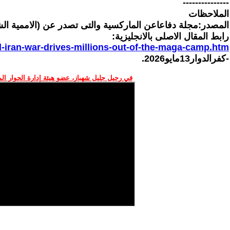
---------------
الملاحظات
المصدر:مجلة دفاعاعن الماركسية والتى تصدر عن (الاممية الشيو
رابط المقال الاصلى بالانجليزية:
ed-iran-war-drives-millions-out-of-the-maga-camp.htm
-كفرالدوار13مايو2026.
في رحيل جليل شهباز، عضو هيئة إدارة الحوار ال