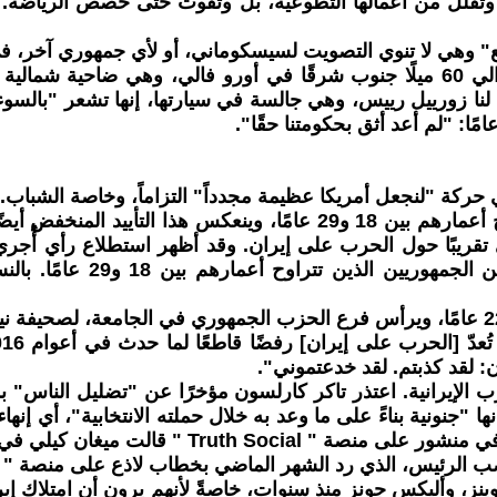
تقلل من أعمالها التطوعية، بل وتفوت حتى حصص الرياضة. و
ع" وهي لا تنوي التصويت لسيسكوماني، أو لأي جمهوري آخر، في
كان المزاج العام بين الناخبين قاتمًا بنفس القدر على بُعد حوالي 60 ميلًا جنوب شرق
 حركة "لنجعل أمريكا عظيمة مجدداً" التزاماً، وخاصة الشباب.
لا يؤيد الحرب على إيران سوى 13% من الشباب الذين تتراوح أعمارهم بين
الأعمار يؤيدون الحرب، بينم
جنونية بناءً على ما وعد به خلال حملته الانتخابية"، أي إنها
برنامجها الإذاعي إنها "سئمت من هذا الهراء".
يس، الذي رد الشهر الماضي بخطاب لاذع على منصة " Truth Social ":
، وأليكس جونز منذ سنوات، خاصةً لأنهم يرون أن امتلاك إيران، ا