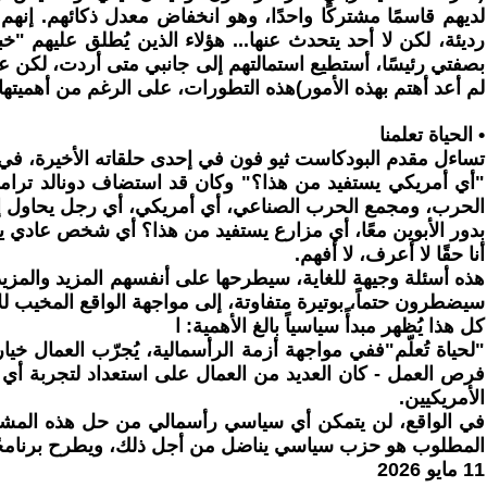
لديهم قاسمًا مشتركًا واحدًا، وهو انخفاض معدل ذكائهم. إنهم
رديئة، لكن لا أحد يتحدث عنها... هؤلاء الذين يُطلق عليهم 
بصفتي رئيسًا، أستطيع استمالتهم إلى جانبي متى أردت، لكن عن
لم أعد أهتم بهذه الأمور)هذه التطورات، على الرغم من أهميت
• الحياة تعلمنا
تساءل مقدم البودكاست ثيو فون في إحدى حلقاته الأخيرة، في إ
الحرب، ومجمع الحرب الصناعي، أي أمريكي، أي رجل يحاول إعال
بدور الأبوين معًا، أي مزارع يستفيد من هذا؟ أي شخص عادي ي
أنا حقًا لا أعرف، لا أفهم.
سيضطرون حتماً، بوتيرة متفاوتة، إلى مواجهة الواقع المخيب للآم
كل هذا يُظهر مبدأً سياسياً بالغ الأهمية: ا
"لحياة تُعلّم"ففي مواجهة أزمة الرأسمالية، يُجرّب العمال خ
فرص العمل - كان العديد من العمال على استعداد لتجربة أي
الأمريكيين.
في الواقع، لن يتمكن أي سياسي رأسمالي من حل هذه المشاكل.
المطلوب هو حزب سياسي يناضل من أجل ذلك، ويطرح برنامجًا شي
11 مايو 2026