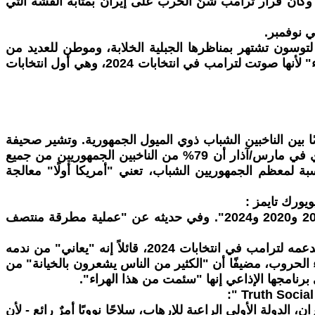
كان قرار ترامب شنّ الحرب على إيران بمثابة القشة التي
 نوفمبر.
ًا في أورو فالي، وهي ضاحية شمالية لتوسون تشتهر بمناظرها الجبلية الخلابة، وموطن للعديد من
الناخبين المحافظين... بعد جولة تسوق في متجر رخيص، قالت لنا زورييل رييس، وهي جالسة في سيارتها، إنها تشعر "بالسوء" لأنها صوتت لترامب في انتخابات 2024، وهي أول انتخابات
 18 و29 عامًا، وينعكس هذا التأييد المنخفض أيضًا بين الناخبين الشباب ذوي الميول الجمهورية. وتشير صحيفة
نيويورك تايمز إلى أن المحافظين الشباب منقسمون بالتساوي تقريبًا حول الحرب على إيران. وقد أظهر استطلاع رأي أُجري في مارس/آذار أن 79% من الناخبين الجمهوريين من جميع
ا لا يؤيدها سوى 49% من الناخبين الجمهوريين الذين تتراوح أعمارهم بين 18 و29 عامًا. بالنسبة لمعظم الجمهوريين الشباب، تعني "أمريكا أولًا" معالجة
"لقد انخدعتُ تمامًا بمفاهيم "أمريكا أولًا" في نهاية المطاف، تُعدّ [الحرب على إيران] رفضًا قاطعًا لما حدث في أعوام 2016 و2020 و2024". وفي حديثه عن "عملية مطرقة منتصف
حتى رواد البودكاست اليمينيين انقلبوا على ترامب بسبب الحرب الإيرانية. اعتذر تاكر كارلسون مؤخرًا عن "تضليل الناس" بدعمه لترامب في انتخابات 2024، قائلاً إنه "يعاني" من ندمه
ء الحروب، مضيفًا أن "الكثير من الناس يشعرون بالخيانة" من
لدولة الأولى الراعية للإرهاب، سلاحًا نوويًا أمرٌ رائع - لأن