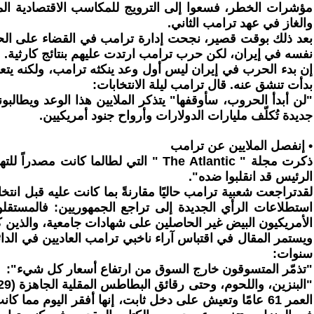
مؤشرات الخطر، فسعوا إلى الترويج للمكاسب الاقتصادية المز
والغاز في عهد ترامب الثاني.
بعد ذلك بوقت قصير، نجحت إدارة ترامب في القضاء على الحكومة
نفسه في إيران، لكن حرب ترامب ارتدت عليهم بنتائج كارثية.
بدأت تنشق عنه. قال ترامب ليلة الانتخابات:
"لن أبدأ الحروب، سأوقفها" يتذكر الملايين هذا الوعد ويطال
جديدة تُكلّف مليارات الدولارات وأرواح جنود أمريكيين.
• إنفصل الملايين عن ترامب
الرئيس قد انقلبوا ضده".
الأمريكيون البيض غير الحاصلين على شهادات جامعية، والذين كانوا
سنوات:
"تذمّر المتسوقون خارج السوق من ارتفاع أسعار كل شيء":