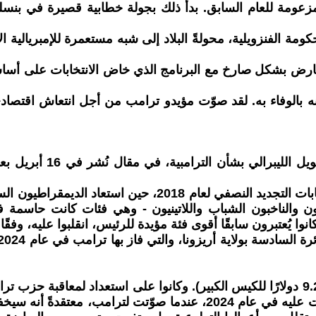
عومة للعام السابق. بدأ ذلك بجولة خطابية قصيرة في بنسلف
 الفنزويلية، محولةً البلاد إلى شبه مستعمرة للإمبريالية ا
بونه بالوفاء به. لقد صوّت مؤيدو ترامب من أجل انتعاش اقتص
ذكرت مجلة " e Atlantic
لقدتراجعت شعبية ترامب حاليًا مقارنةً بما كانت عليه قبل ان
 يُعتبرون سابقًا أقوى فئة مؤيدة للرئيس، انقلبوا عليه، وفقًا 
"البنزين، واللحوم، وحتى رقائق البطاطس المقلية الجاهزة (9.29 دولارًا للكيس الكبير). 
العمر 61 عامًا وتعيش على دخل ثابت، إنها أفقر اليوم مما كانت عليه في ع