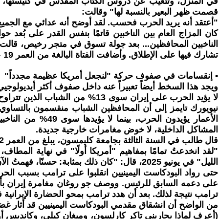
في المنزل، وتتغيب عن دروس الكتاب المقدس في كنيستها، و
قصمت ظهر البعير بالنسبة لها" وقالت:
"أعتقد أنه يريد الحرب فحسب. لقد أوضح أنه عدائي مع الجمي
تشارك فيها على الإطلاق. وأضافت الفتاة البالغة من العمر 19 عامًا: "لم أعد أثق بحكومتنا حقًا".
• إنقسامات في صفوف حركة "لنجعل أمريكا عظيمة مجدداً"
ويجد هذا السخط أيضاً تعبيراً عنه داخل صفوف أكثر أيديولوجيي
المشاكل الداخلية، لا خوض مغامرات خارجية جديدة.
قال طالب في السنة الثالثة بجامعة كليمسون، يبلغ من العمر 22 عامًا، ويرأس فرع الحزب الجمهوري في الجامعة، لصحيفة نيويورك تايمز :
الليل" في يونيو 2025، قال: "كان ذلك بمثابة: حسنًا، فهمتُ الآن: لقد كذبتم. لقد خدعتموني".
على دعمه السابق للرئيس. ووصف جو روغان مغامرة إيران بأنها "
ترامب نتيجة لذلك. بعد أن هدد ترامب بمحو الحضارة الإيرانية في منشور على منصة " Truth Social " قالت ميغان كيلي في 
من الواضح أن انشقاق مقدمي البودكاست اليمينيين قد أثار غضب الرئ
(أعرف لماذا يحاربني تاكر كارلسون، وميغان كيلي، وكانديس أوينز