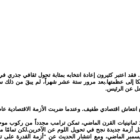
عام 2024، طُرحت تنبؤات جريئة. فقد اعتبر كثيرون إعادة انتخابه بمثابة تحو
ا إلى عظمتها.بعد مرور ستة عشر شهراً، لم يبقَ من ذلك سو
عل عن الرئيس.
 ثمانينيات القرن الماضي، تمكن ترامب مجدداً من ركوب مو
زمة جديدة نجح في تحويل اللوم عن الآخرين.لكن تمامًا مث
ديسمبر الماضي، ومع انتشار الحديث عن "أزمة القدرة على ت