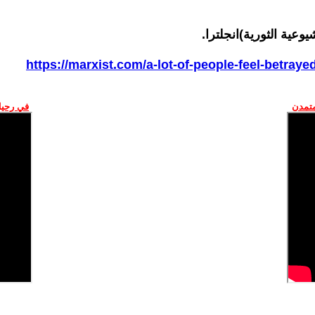
عية الثورية)انجلترا.
https://marxist.com/a-lot-of-people-feel-betray
متمدن
في رحيل