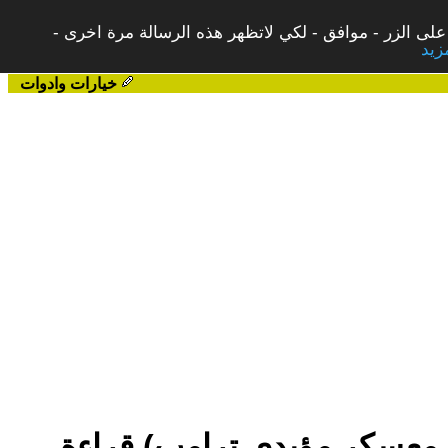
على الزر - موافق - لكي لاتظهر هذه الرسالة مرة اخرى -
خيارات وادوات
درة معسكر مؤيدي ترامب) قراءة