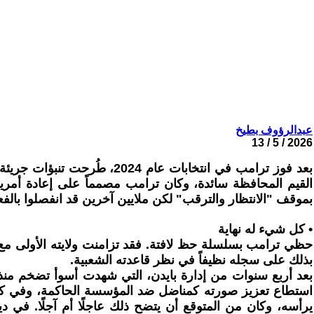
عبدالرؤوف بطيخ
2026 / 5 / 13
بعد فوز ترامب في انتخابات 
القيم المحافظة سائدة، وكان ترامب مصمماً على إعادة أمريك
بموقف "الانتظار والترقب" لكن ملايين آخرين قد انفصلوا بالف
• كل شيء له نهاية
بذلك على سجله نظيفاً في نظر قاعدته الشعبية.
بعد أربع سنوات من إدارة بايدن، التي شهدت أسوأ تضخم منذ
استطاع تعزيز صورته كمناضل ضد المؤسسة الحاكمة، وفي كل أ
يرأسه، وكان من المتوقع أن يتضح ذلك عاجلًا أم آجلًا. في 