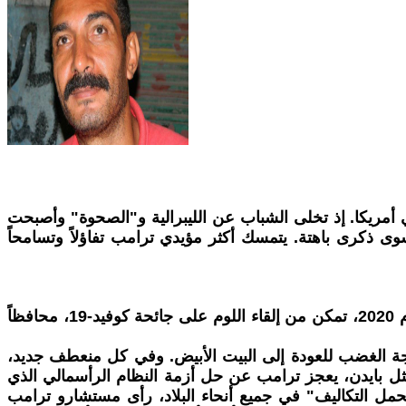
ل ثقافي جذري في أمريكا. إذ تخلى الشباب عن الليبرالية و"الصحوة" وأصبحت
ى ذكرى باهتة. يتمسك أكثر مؤيدي ترامب تفاؤلاً وتسامحاً
حظي ترامب بسلسلة حظ لافتة. فقد تزامنت ولايته الأولى مع انتعاش اقتصادي طفيف. وعندما ضربت الأزمة الاقتصادية عام 2020، تمكن من إلقاء اللوم على جائحة كوفيد-19، محافظاً
جة الغضب للعودة إلى البيت الأبيض. وفي كل منعطف جديد،
ل بايدن، يعجز ترامب عن حل أزمة النظام الرأسمالي الذي
حمل التكاليف" في جميع أنحاء البلاد، رأى مستشارو ترامب