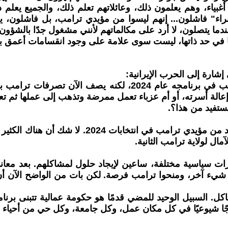
 أغبياء، وهم يعلمون ذلك، وعائلاتهم تعلم ذلك، والجميع يعلم
"خبراء" فاشلون... إنهم ليسوا من مؤيدي ترامب، بل فاشلون،
دما يتصلون، لا أرد على مكالماتهم لأنني مشغول جدًا بالشؤون
ها في حد ذاتها، ليست سوى علامة على وجود انقسامات أعمق ب
شارة إلى الحرب الإيرانية:
"أي أمريكي يستفيد من هذا؟" وكان قد استضاف دونالد ترامب في ب
ة أسرته، أو أم عزباء تعمل ممرضة وتذهب إلى عملها ثم تعود 
ستفيد من هذا؟.
هذه أسئلة وجيهة للغاية، سيطرحها على أنفسهم الم
ال لولاية ترامب الثانية.
يارات سياسية مختلفة، ساعين لإيجاد حلول لمشاكلهم. بعد معان
 شيء آخر، ومنحوا ترامب فرصة. لكن بات من الواضح الآن أن
 السبيل الوحيد للمضي قدمًا هو حكومة عمالية تتبنى برنامج
وعيًا في كل مكان عمل، وكل جامعة، وكل حي من أحياء الطبقة