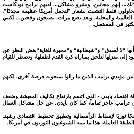
 ذلك... إنهم مجانين، ومثيرو مشاكل... لديهم برامج بودكاست
 يحاولون فقط التشبث بشعار "لنجعل أمريكا عظيمة مجددًا".
 العالمية والمحلية، وبعد بضع مرات، يصبحون وقحين... لكنني
كثير في المستقبل.
رنامجه عام 2024، لكنه يصف الآن تصرفات ترامب بأنها "لا تُصدق" و"شيطانية" و"محيرة للغاية"بغض النظر عن
إلى منزلها لتلحق بمباراة كرة القدم لطفلها، وتضطر للقيام
زيد والمزيد من مؤيدي ترامب في انتخابات 2024. لا شك أن هناك الكثير من مؤيدي ترامب الذين ما زالوا يمنحونه فرصة أخرى، لكنهم
اة اقتصاد بايدن - الذي اتسم بارتفاع تكاليف المعيشة وضعف
 ترامب عاجز تماماً، كما كان بايدن، عن حل مشاكل العمال
ًا ثوريًا لإسقاط الرأسمالية وتطبيق تخطيط اقتصادي رشيد.
 العاملة. هذا ما يبنيه الشيوعيون الثوريون في أمريكا.