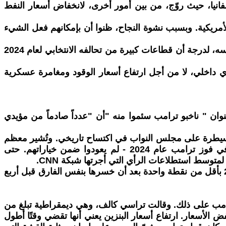
انيا، حيث روّج، من بين أمور أخرى، لانخفاض أسعار النفط
لأمريكية. وبسبب نشوة النجاح، ظنوا أن بإمكانهم فعل الشيء
إن بدء الحرب في إيران ليس أول وعد ينكثه ترامب، ولكنه يتعارض بشكل صارخ مع البرنامج الذي خاض الانتخابات على أساسه، لدرجة أن قطاعات كبيرة من تحالفه الانتخابي لعام 2024
ادي داخلي، لا من أجل ارتفاع أسعار الوقود ومغامرة عسكرية
Th " التي لطالما كانت مصدراً للتهويل الليبرالي بشأن الترامبية، في مقال نُشر في 16 أبريل بعنوان " ناخبو ترامب سئموا منه "أن "عدداً صادماً من مؤيدي
تخابات التجديد النصفي لعام 2018، حين استعاد الديمقراطيون السيطرة على مجلس النواب في اكتساح تاريخي. وتُشير معظم
استطلاعات الرأي الجديدة إلى تراجع الجمهوريين: فالمستقلون والناخبون الشباب واللاتينيون - وهي فئات كانت حاسمة في فوز ترامب عام 2024 - لم يعودوا ضمن خياراتهم. حتى
لمتوسط استطلاعات الرأي التي أجرتها شبكة CNN.
ويستمر المقال في اقتباس آراء ناخبي ترامب العاديين في الدائرة السادسة بولاية أريزونا، والتي فاز بها ترامب في عام 2024 بأقل من نقطة واحدة بعد أن خسرها بنفس الفارق قبل أربع
وكانوا على استعداد لمعاقبة حزب ترامب على ذلك. وقالت تراسي كالف، وهي ديمقراطية تبلغ من
ام 2024، عندما صوّتت لترامب، معتقدةً أنه سيخفض الأسعار. ارتفاع أسعار البنزين يعني أنها تقضي وقتًا أطول