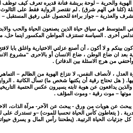
ء، الهوية والحرية – لوحة بريشة فنانة قديره تعرف كيف توظف ال
ؤجلة (كلنا في الهم شرق) . لم تقتصر الرواية فقط على الثال
رف والعذرية – جواز براءة للحصول على رفيق المستقبل – ال
ي المتوسط في سياق حياة الذين يصنعون الحياة والحب والابدا
 بأندلس أخرى . السياسة تستنزف المواطن المكسور اينما حل،
ينكم و لا أكون ، أن أصنع عزلتي الاختيارية واغلق بابا لافتح 
ة بعد ان ضاع الوطن ، ضاع الانسان أو بالاحرى "مشروع ال
أختفي من هرج الاسئلة بين الدفاتر) .
العدل ، لأنصاف النفس، لا نتزاع الهوية من الظالم – التماه
ها. ( هل تحتاج رقية أن يكتبها شخص ما) تسأل الكاتبة . الروا
والذين يدافعون عن هوية ثابته يسيرون عكس الحتمية التاريخي
ني موتها – موت رقية - وموت المؤلف .
حث عن هويات من ورق - يبحث عن الآخر- مرآة الذات، الاخر ل
ة . ( يتعاطون كأس الحياة تحسبا للموت) –و تستدرك على لسان
 كل جزئيات الحياة الرتيبة. (يطحننا رأس المال و يسرق حيوا