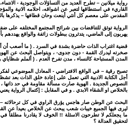
رواية ميلانين – تطرح العديد من التساؤلات الوجودية - الانتما
القاريء في استنطاقها لتعبر عن اشواقه، احلامه الانية والم
المقدس على معصم كل أنثي أينعت وحان قطافها – يذكرها بالش
الرواية توثق للتناقضات بين شرائح المجتمع المختلفه على ضفت
يهربون إلى الماضي، يتدثرون ببطولات زائفة والواقع يهددهم
قضية اغتراب الذات حاضرة بشدة في السرد . ( ما أصعب أن أكون ب
صخرته ليدرك القمة - دون جدوى- ، ويتواصل البحث عن الهوي
المدن المستباحة كالنساء ، مدن تفرخ العدم . ( ألملم شظاياي و
تصبح رقية – في الواقع الافتراضي - المعادل الموضوعي لفكرة 
أجل الكتابة الادبية التي تعمل على إعادة خلق الذات بعد تشظي
النصوص الجديدة . الهوية صارت مسألة مقاومة في حد ذاتها ، 
بالخلاص او الشقاء الابدي . و في المقابل : إكتمال الرواية يع
البحث عن الوطن صار هاجس يؤرق الراوي في كل ترحالاته – يب
ليرى فيها الجميع خيبات شعب يبحث عن الخلاص بعيدا عن القدري
ما يجعلكم لا تطرحون الاسئلة !! الخوف لا يقادرنا مطلقاَ في
لتحقيق العدالة ؟