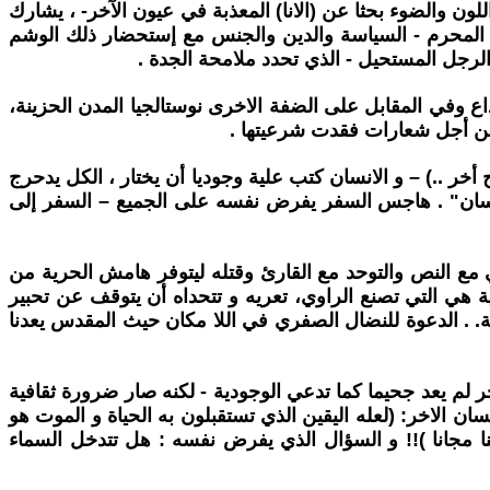
لون والضوء بحثا عن (الانا) المعذبة في عيون الآخر- ، يشارك
وث المحرم - السياسة والدين والجنس مع إستحضار ذلك الوشم
رجل المستحيل - الذي تحدد ملامحة الجدة .
ع وفي المقابل على الضفة الاخرى نوستالجيا المدن الحزينة،
 من أجل شعارات فقدت شرعيتها .
أخر ..) – و الانسان كتب علية وجوديا أن يختار ، الكل يدحرج
انسان" . هاجس السفر يفرض نفسه على الجميع – السفر إلى
ي مع النص والتوحد مع القارئ وقتله ليتوفر هامش الحرية من
ية هي التي تصنع الراوي، تعريه و تتحداه أن يتوقف عن تحبير
ة. . الدعوة للنضال الصفري في اللا مكان حيث المقدس يعدنا
م يعد جحيما كما تدعي الوجودية - لكنه صار ضرورة ثقافية
 الاخر: (لعله اليقين الذي تستقبلون به الحياة و الموت هو
تنا مجانا )!! و السؤال الذي يفرض نفسه : هل تتدخل السماء