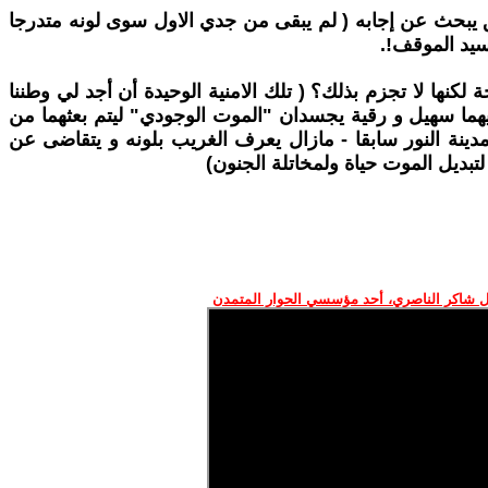
ق يبحث عن إجابه ( لم يبقى من جدي الاول سوى لونه متدرجا
سيد الموقف!.
كنها لا تجزم بذلك؟ ( تلك الامنية الوحيدة أن أجد لي وطننا
هما سهيل و رقية يجسدان "الموت الوجودي" ليتم بعثهما من
دينة النور سابقا - مازال يعرف الغريب بلونه و يتقاضى عن
تبديل الموت حياة ولمخاتلة الجنون)
 شاكر الناصري، أحد مؤسسي الحوار المتمدن