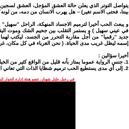
يتواصل التوتر الذي يعلن حالة العشق المؤجل، العشق لسجين 
بيننا، فحتى الاسم تغير) – هل يهرب الانسان من دمه، من لون
و يبعث الحب أخيرا لترميم الاجساد المنهكة، الراحل "سهيل" يج
في عيني سهيل ) و يستمر التقلب بين جحيم الشك وموت اليقين
جديد "رقميا" من أجل مقاربة التحرر من الجسد، ليكتب لهما 
إسمه ليظل غريب مدى الحياة. ( نحن الغرباء في كل مكان، غربا
أخيرا سؤالين :
1. جنس الرواية عموما يمتاز بأنه قليل من الواقع كثير من الخيال - ما هي علاقة الادب خاصة الرواية بالمنطق ؟
2. إلى أي مدى يستطيع الحب ترميم شظايا الذات التي تعاني الاغتراب بفعل العنصرية ؟
في رحيل جليل شهباز، عضو هيئة إدارة الحوار ال