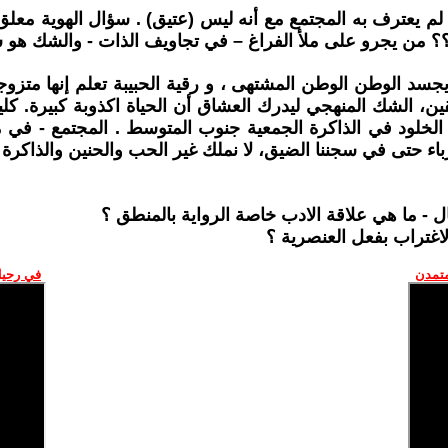
لم يعترف به المجتمع مع أنه ليس (عتيق) . سؤال الهوية معل
ه؟؟ من يجرو على ملأ الفراغ – في تجاويف الذات - والشك هو 
سد الوطن الوطن المشتهى ، و رقية الحبيبة تعلم إنها متزوجة ل
، الشك المنهجي ليدرك العشاق أن الحياة اكذوبة كبيرة. كلي
الخلود في الذاكرة الجمعية جنوب المتوسط . المجتمع - في م
ء حتى في سجننا الضيق، لا نملك غير الحب والحنين والذاكرة ل
متمدن
في رحيل