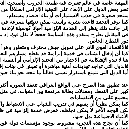
المهنية خاصة في عالم تغيرت فيه طبيعة الحروب وأصبحت التكنو
تصر بعض الدول على الإبقاء على التجنيد الإلزامي انطلاقاً من 
ستجد صعوبة في جذب الاستثمارات أو بناء اقتصاد مستدام.
كما يوفر التجنيد قاعدة بشرية واسعة يمكن تعبئتها بسرعة في 
إلى جانب ذلك ينظر إلى الخدمة الإلزامية أحياناً كوسيلة لإعا
في المقابل يطرح منتقدو هذه السياسة حججاً لا تقل قوة، إذ ير
دور القطاع الخاص.
فالأقتصاد القوي قادر على تمويل جيش محترف ومتطور وهو أكث
كما أن إدخال الشباب في خدمة إلزامية قد يقطع مسارهم التع
هنا لا تبدو الإشكالية في الاختيار بين التجنيد الإلزامي أو التن
فالدول التي تواجه تهديدات أمنية مباشرة أو تعيش في بيئات إق
أما الدول التي تتمتع باستقرار نسبي فغالباً ما تتجه نحو بناء
عند تطبيق هذا الطرح على الواقع العراقي تتعقد الصورة أكثر
كبير على النفط، ومعدلات بطالة مرتفعة بين الشباب. في مثل هذا
مجتمع عانى من الانقسامات.
كما يمكن نظرياً أن يسهم في تدريب الشباب على الانضباط و
لكن الوجه الآخر لا يمكن تجاهله، ففرض خدمة إلزامية في ظ
الأعباء الاجتماعية بدل حلها.
كما أن نجاح هذه التجربة مشروط بوجود مؤسسات دولة قوية 