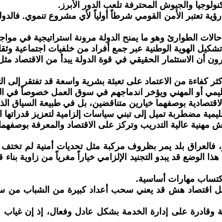
لوجيا والجيوش المحترفة تلعب الدور الأبرز.
رؤية تعتبر الأمن القومي شرطاً أولياً لأي مشروع تنموي. فالدو
حالات الطوارئ وهو ما يمنح الدولة مرونة استراتيجية في مواجه
دة تشكيل الهوية الوطنية عبر جمع أفراد من خلفيات اجتماعية وث
ون أن الاستثمار الحقيقي في قوة الدولة يبدأ من الاقتصاد مثل
ر كفاءة من الاعتماد على تعبئة بشرية واسعة قد تفتقر إلى ا
ليمي أو المهني ويؤخر اندماجهم في سوق العمل خصوصاً في ال
مية الاقتصادية بوصفهما خيارين متناقضين، بل في طبيعة السياق ال
ليمية مضطربة تميل إلى تبني سياسات إلزامية لتعزيز قدراتها ال
 جيوش مهنية عالية التدريب وتركز على الاقتصاد والمعرفة بوصفه
، فالعراق بلد يمر بظروف مركبة مثل تحديات أمنية لم تختف 
 الوضع قد يبدو التجنيد الإلزامي خياراً مغرياً من زاوية بناء
اكتساب مهارات أساسية.
ل اقتصاد هش قد يعني سحب أعداد كبيرة من الشباب من سوق ا
وقادرة على إدارة الخدمة بشكل عادل وفعال، إذ إن غياب ا