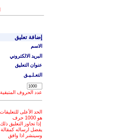
ا
إضافة تعليق
الاسم
البريد الالكتروني
عنوان التعليق
التعـلـيـق
عدد الحروف المتبقية
الحد الأعلى للتعليقات
هو 1000 حرف
إذا تجاوز التعليق ذلك
يفضل ارسا
له
كمقالة
وسينشر اذا وافق