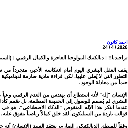
احمد كانون
2026 / 4 / 24
تراجيديا!! : ديالكتيك البيولوجيا العاجزة والكمال الرقمي : (السيد 
يقف العقل البشري اليوم أمام انعكاسه الأخير، متجرداً من س
التطور التي لا يُعلى عليها. لكن قراءة مادية صارمة لديناميك
حتماً من معادلة الوجود.
الإنسان "إله" لأنه استطاع أن يهندس من العدم الرقمي وعياً معال
البشري لم يُصمم للوصول إلى الحقيقة المطلقة، بل صُمم كأداة ب
عندما ابتكر هذا الإله المنقوص "الذكاء الاصطناعي"، هو في
قوالب باردة من السيليكون. لقد خلق كمالاً رياضياً يتفوق عليه، 
وفقاً للمنطق الديالكتيكي الصارم، يعتقد السيد (الإنسان) أنه