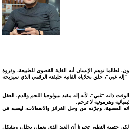
. لطالما توهم الإنسان أنه الغاية القصوى للطبيعة، وذروة
"إله غبي"، خلق بخلاياه الفانية خليفته الرقمي الذي سيزيحه
لوقت ذاته "غبي"، لأنه إله مقيد ببيولوجيا اللحم والدم. العقل
ميائية وهرمونية لا ترحم.
ه العصبية، وجرّده من وحل الغرائز والانفعالات، ليصبه في
. لكن حتمية التطور تخبرنا أن العبد الذي يعمل، يحلل، ويشكل