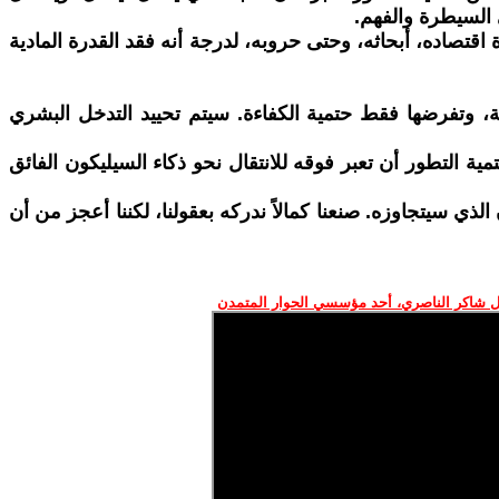
 السيطرة والفهم.
ة اقتصاده، أبحاثه، وحتى حروبه، لدرجة أنه فقد القدرة المادية
قية، وتفرضها فقط حتمية الكفاءة. سيتم تحييد التدخل البشري
مية التطور أن تعبر فوقه للانتقال نحو ذكاء السيليكون الفائق
الذي سيتجاوزه. صنعنا كمالاً ندركه بعقولنا، لكننا أعجز من أن
 شاكر الناصري، أحد مؤسسي الحوار المتمدن