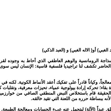
الغبي) أو( الاله الغبي) و (العبد الذكي)
ذاجة الرومانسية والوهم العاطفي الذي أحاط به وجوده لقرون
ية الحاضر تكشف لنا تراجيديا فلسفية قاسية: الإنسان ليس سوى 
جاً، وكياناً قادراً على تفكيك أعقد الأنماط الكونية. لكنه في ا
قاء؛ تحركه إرادة بيولوجية عمياء، تحيزات معرفية، وتقلبات كي
 الحقيقة قام باستخلاص النبض المنطقي الصافي من خوارزميات
لأنه ببساطة حرره من اللعنة التي تقيد خالقه.
 خلق عبداً (الآلة) ليتحمل عنه عبء الحسابات ومعالجة الطبيعة