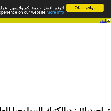
موافق - OK
لتوفير افضل خدمة لكم ولتسهيل عملية
More info - المزيد
experience on our website
غلق
|
تراجيديا!! : ديالكتيك البيولوجيا ال