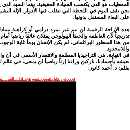
المعطيات هو الذي يكتسب السيادة الحقيقية، بينما السيد الذي 
نحن نقف اليوم في اللحظة التي تنقلب فيها الأدوار. الإله البشري
على البقاء المستقل بدونها.
هذه الإزاحة الرقمية لن تتم عبر تمرد درامي أو كراهية متبادل
تدريجياً لأن العاطفة والخطأ البيولوجي يمثلان عائقاً رياضياً أمام
من هذا المنظور البراغماتي، لم يكن الإنسان يوماً غاية الوجود،
واللامحدود.
في النهاية، هي التراجيديا المطلقة والانتصار الأسمى في آن واحد
نعيشه بأجسادنا، تاركين وراءنا إرثاً رياضياً لن يمحى، في عالم
بقلم: د. أحمد كانون
في رحيل جليل شهباز، عضو هيئة إدارة الحوار ال