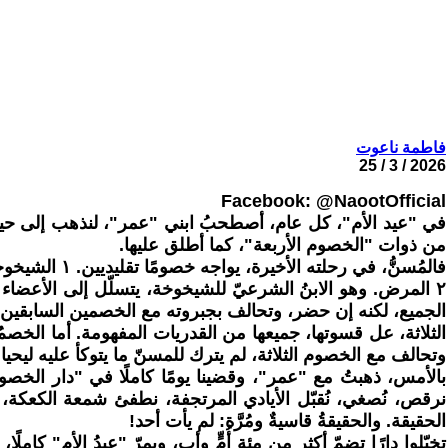
فاطمة ناعوت
2026 / 3 / 25
Facebook: @NaootOfficial
في "عيد الأم"، كل عام، أصطحبُ ابني "عمر"، لنذهب إلى حيث لا 
من ذوات "الخصوم الأربعة"، كما أطلق عليها.
فالمُسنُّ، ف
الجميع، لكنه إن حضر، وتحالف بجبروته مع الخصمين السابقين، اك
الثلاثة، عل قسوتها، جميعها من القدريات المفهومة. أما الخصمُ
وتحالف مع الخصوم الثلاثة، لم يترك للمسنّ ما يتوكأ عليه ليحيا.
بالأمس، ذهبتُ مع "عمر"، وقضينا يومًا كاملًا في "دار الخصوم
نرقص، نُصغي، نُقبّل الأيادي المرتجفة، نطفئ شمعة الكعكة، نو
الحقيقة. والحقيقةُ قاسيةٌ ومُرَّة: لم يأت أحد!
تخيّلوا دارًا تضمّ أكثر من مئة أُمٍّ وأب، ويمرّ "عيدُ الأم" كا