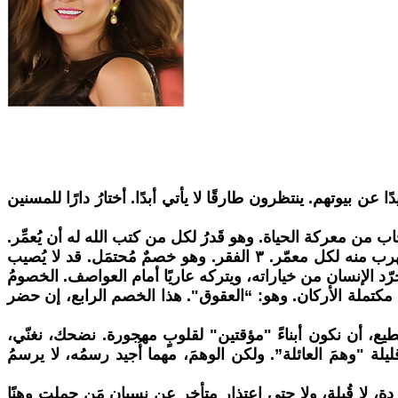
بيوتهم. ينتظرون طارقًا لا يأتي أبدًا. أختارُ دارًا للمسنين
ن يبدأ الجسدُ في الانسحاب من معركة الحياة. وهو قَدرُ لكل من كتب الله له أن يُعمِّر.
٢ المرض. وهو الابنُ الشرعيّ للشيخوخة، يتسلّل إلى الأعضاء المُنهكة، فيُضاعف الوهنَ والهُزال. وهو أيضًا خصمٌ قدريٌّ لا مهرب منه لكل معمّر. ٣ الفقر. وهو خصمٌ مُحتمَل. قد لا يُصيب
د الإنسان من خياراته، ويتركه عاريًا أمام العواصف. الخصومُ
ةٌ مكتملة الأركان. وهو: “العقوق". هذا الخصم الرابع، إن حضر
تطيع، أن نكون أبناءً "مؤقتين" لقلوبٍ مهجورة. نضحك، نغنّي،
ة "وهمَ العائلة”. ولكن الوهمَ، مهما أُجيد رسمُه، لا يرسمُ
وردة، لا قُبلة، ولا حتى اعتذار متأخر عن نسيان مَن حملت وهنًا