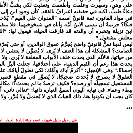
على وهنٍ، وسهرت وعلّمت وأطعمت وتعذبت لكي يشبُّ الأطفالُ و
دعاءٌ طيب، لكنه في حقيقته اعترافٌ بالفقد. كأن وجود ابن إلى ج
في مواد القانون، ثمة قانونٌ اسمه "العدوان على القيم"، يُلاح
فتكًا؟ جريمةُ أن ينسى الابنُ أمَّه وأباه في شيخوختهما. فلا يت
ابنَ نزيلة وتخبره أن والدته قد فارقت الحياة، فيقول لها: “ال
معلش مشغول.”
ليس لدينا نصٌّ قانونيّ واضح يُجرِّمُ عقوق الوالدين، أو حتى يُع
الصامت؟ المشكلة أن هذا العنف لا يُرى. لا يُصوَّر، لا ينتشر، لا
من حياتها. فالألم الذي يحدث خلف الأبواب المغلقة لا يُرى، ولا
يحدث هذا رغم أن القيم الدينية، على اختلافها، جعلت البرَّ بالو
إحسانًا.” وفي الإنجيل: “أكرمْ أباك وأمَّك؛ لكي تطولَ أيامُك ع
العقوقُ لا يصرخ، لا يُحدث ضجيجًا، لا يُصوَّر في مقطعٍ ق
المستحيل تسجيلُه أو رصده؟ فكيف ترصدُ ما لم يحدث؟! مكالمة لم
ببطء وعماء. في نهاية اليوم، أسمعُ العبارة ذاتها: “تعالي تاني،
كان يجب أن يكونوا هنا. ذلك الغيابُ الذي لا يُحتملُ ولا يُبرَّر، ولا
***
في رحيل جليل شهباز، عضو هيئة إدارة الحوار ال