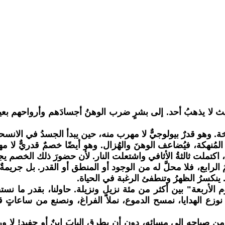
يذهبُ أحد. إلى بشرٍ ضرب الوهنُ أجسادَهم وأرواحهم بعيدًا عن 
ي رحلته الأخيرة، يواجه خصومًا تقليديين. ١ الشيخوخة. وهو قدرٌ بيولوجيٌّ لا مهرب منه، حي
تملت ثالثةُ الأثافي واشتعلت النار. لأن حضورَ ذلك الخصم يجرّ
 الرابع، فلا محلَّ له من الوجود أو المنطق أو القدر. بل جريم
 ينكسرُ الظهرُ وتنطفئ الرغبة في الحياة.
 الأربعة" بين أكثر من مئة نزيلٍ ونزيلة. حاولنا، بقدر ما نس
زع الهدايا، نمسح الدموع، نملأ الفراغ، ونصنع من ساعاتٍ قليل
ملًا، من صباحه إلى مسائه، دون أن يطرق البابَ ابنٌ أو حفيد! لا 