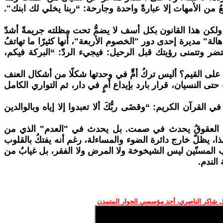
من الأمهات إلا عبارةً واحدة وجارحة: “ربنا يخلي لك ابنك".
. ولكن هذا القانون بكل أسف لا يضمُّ تحت مِظلته جريمةً أشدّ
هالة" مديرة إحدى دور "الخصوم الأربعة"، أنها كثيرًا ما تهاتفُ
تحتضر وتتمنى رؤيتك قبل الرحيل: فيجيء الردّ: “البركة فيكم،
نًا على القيم؟ أليس تركُ أمٍّ في وحدتها شكلًا من أشكال العنف
 حتى النسيان، قرار بارد بإيداع أمٍ في دار، ثم التواري الكامل
القرآن الكريم: “وقضَى ربُّكَ ألا تعبدوا إلا إياه وبالوالدين
عنية. العقوقُ يحدث في صمت. بل يحدث في "العدم" الذي من
ا، يظلّ خارج دائرة الضوء والمساءلة، رغم أنه يفتكُ بالقلوب
عذّب المسنّين ليس الشيخوخة ولا المرض ولا الفقر، بل غيابُ من
 الندم.
 شاكر الناصري، أحد مؤسسي الحوار المتمدن