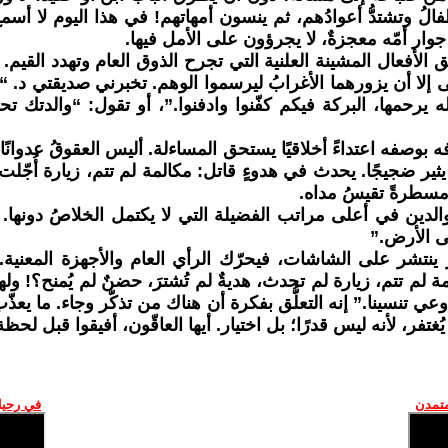
تشتدُّ أعوادُهم، ثم ينسون أمهاتهم! في هذا اليوم لا أسمعُ 
وار أمّه معجزةٌ، لا يجرؤون على الأمل فيها.
ق الأفعال المشينة العلنية التي تجرح الذوق العام وتهدد القيم
بقى إلا أن يزورهما الأغرابُ ليرسموا الوهم. تخبرني صديقتي د. “
له يرحمها، البركة فيكم كفّنوا وادفنوا.”، أو تقول: “والدتك 
رّفه بوصفه اعتداءً أخلاقيًا يستحق المساءلة. أليس العقوقُ عدوا
 يثير ضجيجًا. يحدث في هدوءٍ قاتل: مكالمة لم تتم، زيارة أُجّلت
 مسطرةً تقيسُ مداه.
الدين في أعلى مراتب الفضيلة التي لا يكتمل الخلاصُ دونها. في 
لى الأرض.”
صير ينتشر على الشاشات، فيحرّك الرأي العام والأجهزة الم
 تتم، زيارة لم تحدث، هديةٌ لم تُشترَ، حضنٌ لم يُمنح؟! ولهذ
 أوعي تنسينا.” إنه التعلُّق بفكرة أن هناك من تذكّر وجاء. ما ي
 يُغتفر، لأنه ليس قدرًا؛ بل اختيار. أيها العاقّون، أفيقوا قبل لحظة
متمدن
في رحيل