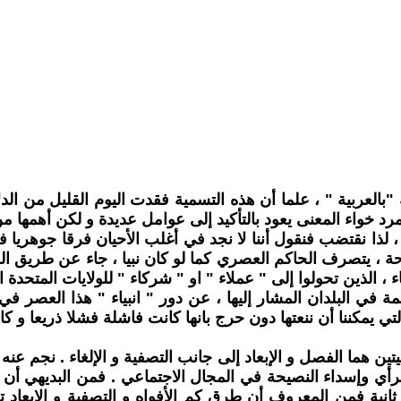
بالعربية " ، علما أن هذه التسمية فقدت اليوم القليل من الدلا
د خواء المعنى يعود بالتأكيد إلى عوامل عديدة و لكن أهمها 
ذا نقتضب فنقول أننا لا نجد في أغلب الأحيان فرقا جوهريا في
راحة ، يتصرف الحاكم العصري كما لو كان نبيا ، جاء عن طريق ال
 ، الذين تحولوا إلى " عملاء " او " شركاء " للولايات المتحدة ا
ة في البلدان المشار إليها ، عن دور " انبياء " هذا العصر في 
 يمكننا أن ننعتها دون حرج بانها كانت فاشلة فشلا ذريعا و كام
ين هما الفصل و الإبعاد إلى جانب التصفية و الإلغاء . نجم عنه
رأي وإسداء النصيحة في المجال الاجتماعي . فمن البديهي أن
ثانية فمن المعروف أن طرق كم الأفواه و التصفية و الإبعاد تك