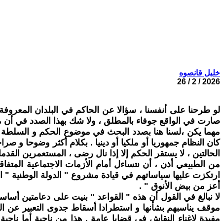
خليل قانصوه
2026 / 2 / 26
لو طرحنا على أنفسنا ، سؤالا عن الحاكم في البلدان المعروفة "
صارت في الواقع جوفاء بالمطلق ، ولا شك بهذا الصدد في أن مر
مهما يكن ،لسنا هنا بصدد البحث في موضوع الحكم و السلطة ، ل
كان النظام جمهوريا أو ملكيا أو دينيا . بكلام أكثر وضوحا و ص
الحالتين ، لا يستقر الحكم إلا إذا نال رضى ، المستعمرين القدماء
من الطبيعي أذن ، أن نتساءل أمام الأزمات الاجتماعية المتفاقم
ارتكزت عليها سياساتهم في قيادة مشروع " الدولة الوطنية " التي
أعز من بيض الأنوق " .
لا نبالغ في القول أن هذه " القواعد " بنيت على دعامتين أساسيت
موقف يناسبهم بشأنها و استطرادا أسقاط جدوى التعبير عن ال
مفيدة لإغناء النقاش في قضايا عامة . هذا من ناحية أما ناحية 