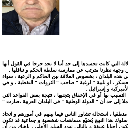
لة التي كانت تجسدها إلى حد أننا لا نجد حرجا في القول أنها
من وجهة نظرنا مترتب عن ممارسة سلطة الحكم و تناقلها .
 هذه البلدان ، بخصوص العلاقة بين الحاكم و الرعية ، سواء
عسكر ، او تلبية " لرغبة " صاحب " الثروات " النفطية ، و في
لأميركية و إسرائيل .
التسبب بها أو في الإخفاق بتجنبها ، نتيجة بعض القواعد التي
لا إلى حد أن " الدولة الوطنية " في البلدان العربية ،صارت "
 منطقيا ، استحالة تشاور الناس فيما بينهم في أمورهم و اتخاد
 سلوك هذا النهج يُضيّع مساهمات شخصية و جماعية قد تكون
ون أحيانا عنيفة و بالتالي تهدد السلم الأهلي ، ناهيك من أن