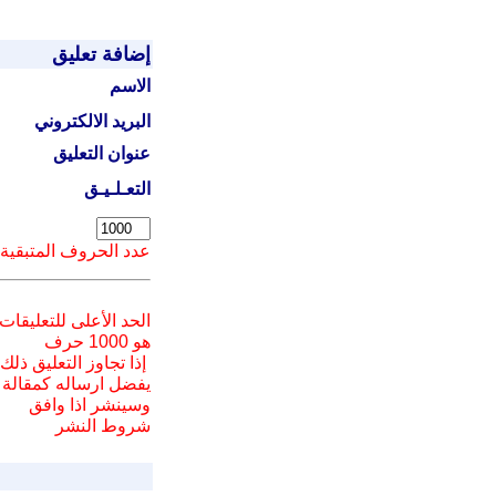
إضافة تعليق
الاسم
البريد الالكتروني
عنوان التعليق
التعـلـيـق
عدد الحروف المتبقية
الحد الأعلى للتعليقات
هو 1000 حرف
إذا تجاوز التعليق ذلك
يفضل ارسا
له
كمقالة
وسينشر اذا وافق
شروط النشر