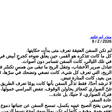
منذر ابو حلتم
2026 / 2 / 8
لم تكن السفن العتيقة تعرف متى بدأت حكايتها.
كل ما كانت تتذكره هو القمر، حين يعلّق ضوءه كجرحٍ أبيض في
في تلك الليالي، كانت السفن تتسامر دون أصوات.
تتبادل صرير الأخشاب، وتنقل الريح ما تبقى من همسٍ تكسّر في
الريح، التي تعرف كل شيء، كانت تصغي وتضحك في سرّها، ثم 
من بعيد، كانت المنارة تنبض.
لا ترشد أحدًا، فقط تذكّر السفن بأنها كانت يومًا تعرف الطريق.
تئنّ الصواري كعجائز يحاولن الوقوف، تنفض المراسي خمولها، 
فتردّد الصواري، لا حنينًا، بل عادة…
عادة السفر.
وحين يفتح الصبح عينيه بكسل، تمسح السفن عن جنباتها دموع ال
تغفو بعمقٍ مخيف، كأنها لم تكن يومًا سوى لوحةٍ نسيها الزمن،