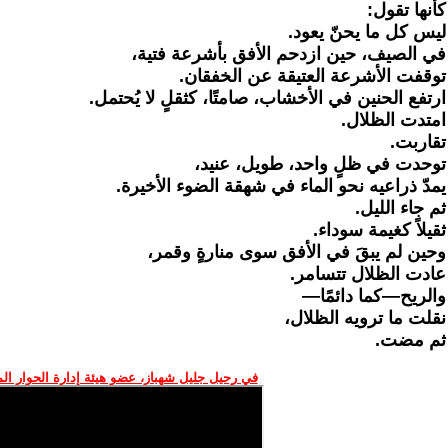
كأنها تقول:
ليس كل ما يحنّ يعود.
في الصيف، حين ازدحم الأفق بأشرعة فتية،
توقفت الأشرعة العتيقة عن الخفقان.
ارتفع الحنين في الأخشاب، صامتًا، كثقلٍ لا يُحتمل.
امتدت الظلال.
تقاربت.
توحدت في ظلٍ واحد، طويل، عنيد،
يمدّ ذراعيه نحو الماء في شهقة الضوء الأخيرة.
ثم جاء الليل.
ثقيلاً كغيمة سوداء.
وحين لم يبقَ في الأفق سوى منارةٍ وقمر،
عادت الظلال تتسامر.
والريح—كما دائمًا—
نقلت ما ترويه الظلال،
ثم مضت.
في رحيل جليل شهباز، عضو هيئة إدارة الحوار ال