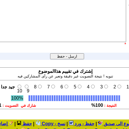
*
إشترك في تقييم هذاالموضوع
تنويه ! نتيجة التصويت غير دقيقة وتعبر عن رأى المشاركين فيه
1
2
3
4
5
6
7
8
جيد جدا
10
9
100%
1
100%
النتيجة :
شارك في التصويت :
وع الى صديق
|
حفظ - ورد
|
نسخ - Copy
|
حفظ
|
إضاف