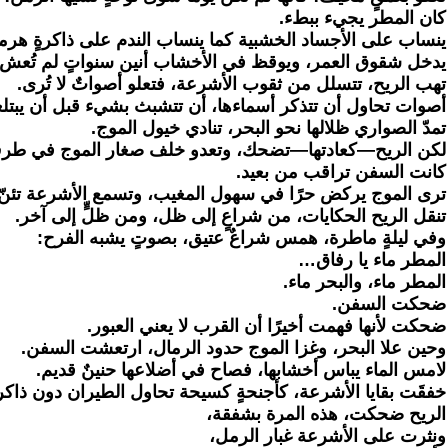
كان المطر يجيء ببطء.
ينساب على الأجساد الخشبية كما ينساب الندم على ذاكرةٍ هرم
يدخل شقوق العمر، ويوقظ في الأخشاب أنين سنواتٍ لم تُعش.
تهب الريح، تتسلل من ثقوب الأشرعة، فتعلو أصواتٌ لا تُرى.
أصوات تحاول أن تتذكر أسماءها، أن تتشبث بشيء قبل أن يبتلعه
تمدّ الصواري ظلالها نحو البحر، تنادي خيول الموج.
لكن الريح—كعادتها—تضحك، وتعدو خلف صغار الموج في طرف الم
كانت السفن تراقب من بعيد.
ترى الموج يركض حرًا في سهول المغيب، وتسمع الأشرعة تئنّ 
تنقل الريح الحكايات، من شراعٍ إلى ظل، ومن ظلٍّ إلى آخر.
وفي ليلةٍ ماطرة، همس شراعٌ عتيق، بصوتٍ يشبه الفرح:
المطر ماء يا رفاق…
المطر ماء، والبحر ماء.
ضحكت السفن.
ضحكت لأنها فهمت أخيرًا أن القرب لا يعني العبور.
وحين علا البحر، وغزا الموج حدود الرمال، ارتعشت السفن.
لامس الماء يباس أخشابها، فصاح في أضلاعها حنينٌ قديم.
خفقَت بقايا الأشرعة، كأجنحةٍ كسيحة تحاول الطيران دون ذاكر
الريح ضحكت، هذه المرة بشفقة،
ونثرت على الأشرعة غبار الرمل،