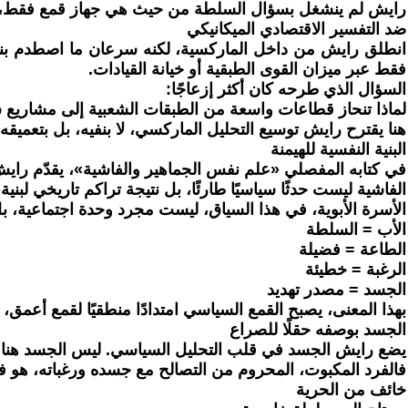
رايش لم ينشغل بسؤال السلطة من حيث هي جهاز قمع فقط، بل من ح
ضد التفسير الاقتصادي الميكانيكي
انطلق رايش من داخل الماركسية، لكنه سرعان ما اصطدم بنزعتها
فقط عبر ميزان القوى الطبقية أو خيانة القيادات.
السؤال الذي طرحه كان أكثر إزعاجًا:
لماذا تنحاز قطاعات واسعة من الطبقات الشعبية إلى مشاريع
هنا يقترح رايش توسيع التحليل الماركسي، لا بنفيه، بل بتعميق
البنية النفسية للهيمنة
في كتابه المفصلي «علم نفس الجماهير والفاشية»، يقدّم راي
الفاشية ليست حدثًا سياسيًا طارئًا، بل نتيجة تراكم تاريخي لب
الأسرة الأبوية، في هذا السياق، ليست مجرد وحدة اجتماعية، 
الأب = السلطة
الطاعة = فضيلة
الرغبة = خطيئة
الجسد = مصدر تهديد
بهذا المعنى، يصبح القمع السياسي امتدادًا منطقيًا لقمع أعمق
الجسد بوصفه حقلًا للصراع
يضع رايش الجسد في قلب التحليل السياسي. ليس الجسد هنا مسأل
فالفرد المكبوت، المحروم من التصالح مع جسده ورغباته، هو ف
خائف من الحرية