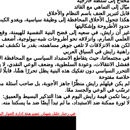
محتاج إلى سلطة خارجية
ميّال إلى التماهي مع القائد
قابل لتبرير العنف باسم النظام والأخلاق
هكذا تتحول الأخلاق المحافظة إلى وظيفة سياسية، ويغدو الكبت
حدود الأطروحة وإشكاليتها
غير أن رايش، في سعيه إلى فضح البنية النفسية للهيمنة، وقع
العلمي الصارم، وانزلاقه نحو أطروحات شبه-بيولوجية، أضعف 
لكن هذه الانزلاقات لا تلغي جوهر مساهمته، بقدر ما تكشف ثمن
راهنية رايش في السياق العربي
في مجتمعاتنا، حيث يتقاطع الاستبداد السياسي مع المحافظة الاجت
ففشل الانتقالات، وعودة السلطوية، وضعف الوعي النقدي، لا يمك
التحرر السياسي دون تفكيك هذه البنية يظل تحررًا هشًا، قابلًا ل
خلاصة مفتوحة
لم يكن فيلهلم رايش منظّرًا جاهز الأجوبة، بل صاحب أسئلة م
ترسّب في الوعي والجسد معًا.
ربما تكمن قيمة رايش اليوم في هذا التذكير البسيط والعميق:
لا ثورة ممكنة ضد الاستبداد، ما لم تبدأ أيضًا ضد ما يسكننا منه.
في رحيل جليل شهباز، عضو هيئة إدارة الحوار ال