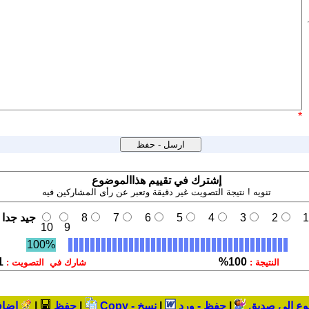
*
إشترك في تقييم هذاالموضوع
تنويه ! نتيجة التصويت غير دقيقة وتعبر عن رأى المشاركين فيه
1
2
3
4
5
6
7
8
جيد جدا
10
9
100%
1
100%
النتيجة :
شارك في التصويت :
وع الى صديق
|
حفظ - ورد
|
نسخ - Copy
|
حفظ
|
إضاف