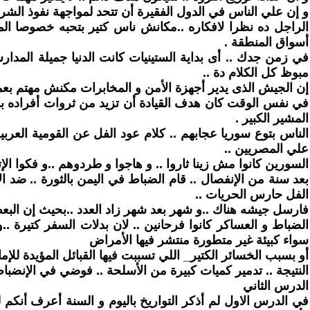
و إن علي الناس في الدول الفقيرة أن تتحد لمواجهة نفوذ الشركات
الراجل ده نظرا لافكاره ..مكانش ناس كتير بتحبه خصوصا المل
أسواق المنطقة .
في زمن جدك .. أى بداية الستينيات كانت الدنيا جميلة المد
مبوظ كل الكلام دة ..
إن الجيش الذى يدير أجهزة الأمن و المخابرات مكنش مهتم ب
في نفس الوقت كان هدف القيادة أن تزيد من ثروات أفراده بالإ
المشير الكبير .
الناس بتوع سوريا عجابهم .. كلام عود الفل عن القومية العر
علي المصريين ..
السورين كانوا مش زينا ثاروا .. و هاجوا و طردوهم ..و فكوا الإت
بعد سنة من الإنفصال .. قام الضباط في اليمن بالثورة .. ضد الإ
الفل حارس الحريات ..
فارسل جيشه هناك ..و شهر بعد شهر زاد العدد ..بحيث إن البعض بيقو
الضباط و العساكر كانوا فرحانين .. لان بدلات السفر كتيرة
سواء كبيئة غير متطورة منتشر فيها الأمراض
أو بسبب الخسائر الكتير_ اللي تسببت فيها القبائل المؤيدة للإمام
النتيجة .. تدمير كميات كبيرة من الأسلحة .. فوضي في الإنض
الدرس الثاني
في الدرس الاول لم أذكر التواريخ باليوم و السنة أعرف أنكم 