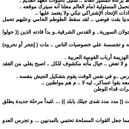
رعاه المشير القائد .. سليل باشوات العهد القديم .
حمل المسئولية امام العالم معلنا أنه سيترك موقعه .
 الإتحاد الإشتراكي تبكي ولا يعتمد عليها ..
 الدنيا بقت فوضي .. لقد سقط الطوطم الحامي وعليهم تحمل
ولان السورية.. و القدس الشرقية..و بدأ قادته الذين (( حولوا
ه و تجسسة علي خصوصيات الناس .. مات ( إنتحر أو نحروه)
زيمة أرباب القومية العربية .
 لا تعض .. خيال مأته مكشوف للكل .. اصبح يغلي من الفقد
 بقوا عساكر.. ليه لا .. م هم مواطنين ..
شرات قداء للوطن
 (( مدد مدد شدى جيلك يابلد )) ... .لتبدأ مرحلة جديدة يطلق
. مما جعل القوات المسلحة تحتمي بالمدنيين ... و تجرس العدو