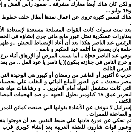
و15 يوليو ...
هناك قصص كثيرة تروى عن اعمال نفذها أبطال خلف خطوط العدو 
.
بعد ست سنوات كانت القوات المسلحة مستعدة لإستعادة الأرض
بمناورات عسكرية تمثل عبور مانع مائي جرى إنشاؤه في الخطاط
الرئيس عبد الناصر هكذا بعد أن أعاد الإنضباط للجيش ..و طه
حلمة بان يصحح ما أتلفه عبد الحكيم و ناسه .
توفي عبد الناصر فجإة .. أما بسبب المرض أو الإرهاق أثناء نزع 
و خرج الناس في جنازته يبكون(( يا ناصر يا عود الفل .. من بعد
الدرس الثالث
حرب 6 أكتوبر أو العاشر من رمضان أو كيبور هي الوحيدة التي يحتفل بالنصر المشاركون الثلاثة فيها ( مصر و سوريا وإسرائيل ) .. فكل .. منهم يحكي عن تفوقة و كسره لإرادة العدو .
مصر تتحدث .. عن العبور للمانع المائي و التغلب علي تحصينات خ
التي كانت ستشعل المياه أمام العابرين .. و رشاشات مياة هدم 
لتحرير عمق 15 كيلومتر بطول الجبهه ..و صد اله
الكتف .
إسرائيل لا تتوقف عن الأشادة بقواتها التي صنعت كمائن للمدر
و الصاعقة للممرات .
ثم تحكي عن قدرة قادتها علي ضبط النفس بعد أن فوجئوا بتغي
وعبور قوات شارون للضفة الغربية بعد إنشاء كوبري قرب ال