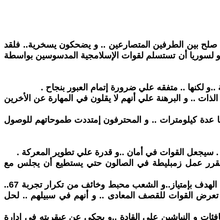
ة صلح بين الطرفين المتصارعين .. و يضحكون يسخرية.. فلقد
 و لسوريا أن تستسلم لقوات الإسلامجية المدسوسين بواسطة
 الذات .. و البرهنة علي أنهم لا يقلون في المهارة عن الأخرين
ها عدة كيلومترات .. و المحترفون إمتددت طموحاتهم للوصول
. سيجعل القوات في أمان ..و قدرة علي تطوير المعركة .
ر.. فقرر عمل زمبليطة في الصالون حتي يستطيع أن يجلس مع
بعد الأيام الاولي .. كان الجنود في حالة نشوة لقد كانوا رجالا ..و علموا العدو درسا لا ينسي .. و القادة يعتبرون أنهم قد حققوا الهدف بإمتياز..و الشعب محبط وخائف من تكرار تجربة 67..
تعرض القوات للقصف المعادى .. و أنهم في سبيلهم .. لحل
ات و النياشين علي القادة ..و يحكي عن عبقريته في إدارة