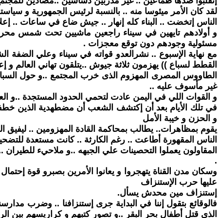
إنقلبوا ضدها طماعين .. غير مدربين دساسين ..مضادين للمجتمع 
لقد كان الأمر ميئوسا منه .. بالنسبة لرئيس الجمهورية و سياست
الناس إتخضت .. البناء كله إنهار .. جيش ضاع في ساعات .. إعلا
و أولادهم تايهين في سيناء راجعين ماشيين تحت شمس محرقة و
مسئولية وجودهم دون توقع معجزات .
مع نهاية الإسبوع .. نشرالعدو قواته في سيناء وعلي الضفة الشر
القطط لسباع )) يهزمون ثلاثة جيوش ..يتلقون تهاني العالم و إعج
الطاووس المصرى المهزوم الذى خرب المجتمع ..و حول السباع
غير مأسوف عليه ..
و القوات اللي في اليمن عادت لتحمي الحدود المستجدة ..و العر
في تلك الأيام بعد أن إكتشف الشعب أن مضطهدية الذين خطفوا
و الحزن و خيبة الأمل
يقوم بمظاهرات.. يطالب بمحاكمة القادة المهزومين .. ليفيق الرئيس علي واقع مر ويبدأ في 
الناس المقهورة أطاعت .. رغم الكارثة .. كانت مستعدة للتضحية
المقاولون يعملوا التحصينات علي الجبهه ..و ملاحيء للطيرا
.
وسكان مدن القناة يتهجروا و يعانوا الأمرين بصبرو قوة إحتمال 
عليها حرب الإستنزاف
إستنزاف مين محدش يسأل.
فالوقائع بتقول إننا في البداية جرى إستنزافنا .. وضرب مدارسن
الذى قتل أطفال بحر البقر ..و تصور كتبهم و كراريسهم بين الرك