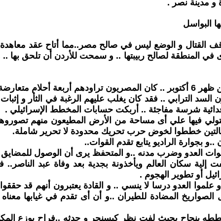
و مدينة نصر .
ها البواسل
و قف القتال و الوضع ليس في صالح مصر..مما أتاح عقد معاهد
ي المنطقة لصالح ربيبتها .. و سمحت للأردن أن تلحق بها ..
م العبور بنجاح .
ن السد الترابي .. فقد كان يغلب عليهم الرغبة في الثأر و إثبات
 فدائية شرسة مفاجئة .. أربكت حسابات المخطط الإسرائيلي .
. تستولي فيها علي أى مساحة من الأرض المطيعون منهم تصورو
الحالتين خططوا لخوض حرب تحريك محدودة لا تحرير شاملة.
.و بجوارة الراديو يتابع تقدم القوات..
 قوات العدو وضرب مدنه ..و المتحفظ يرى أن الوصول للمضايق 
تفت إلية سكان العالم ويأخذونة بجدية بعد وفاة عبد الناص
ائيل أو تطوير الهجوم .
صواريخ المضادة للطيران ..و أن أى تقدم في غيابها معناه 
طه بنجاح بحيث لفت نظر كيسنجر و حدثه ..فراح يوزع المكافئ