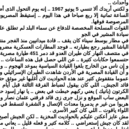
وأحداث ..
و لكنني أريدك ألا تنسي 5 يونيو 1967 .. إنه يوم التحول الذى أصاب أمتنا في مقتل ..و لازلنا نحمل أوزاره و خطاياه حتي اليوم.
الساعة تمانية إلا ربع صباحا في هذا اليوم .. إستيقظ المص
المرصوصة فوقها.
القوات المسلحة المخصصة للدفاع عن سماء البلد لم تطلق عليها 
سيادة المشير في الجو
في مطار بوسط سيناء كان يقف .. قادة ميدانيين منذ الفجر منتظ
الباشا المشير رجع بطيارته .. فوجد المطارات العسكرية مضروب
في منتصف النهار كان طيران العدو قد دمر 451 طيارة مصرية و سورية و أردنية ..و بدأت قواته تتحرك علي الجبهات الثلاثة .
حتسمعوا حكابات كتيرة .. عن اللي حصل قبل هذه الساعات .. و
و إن ناس من الخارج بلغوا القيادة السياسية بموعد الهجوم .. و
و أن القيادة المصرية في الأردن شاهدت الطيران الإسرائيلي و 
عموما متقفوش كتير عند هذه الحواديت لان أغلبها غير موثق حت
قائد الجيش.. اللي كان بيقول لضباط الفرقة الثالتة قبل أيا
الكرتون (بانيك ) يعني ركبهم خبطت في بعض .. يا نهار إسود 
البعض ساب الموقع و نزل جرى زى قائد فرقتي عثمان نصار و ا
هربوا من غير م يدمروا معدات الإتصال و الشفرة لتسقط في يد
اللواء ياقوت .. اللي كان كبير الأسرى .
مش عايز أعكنن عليكم بالحواديت المخزية .. لكن الجيش أصبح بد
لقد كان جيش إستعراضي .. كلامه كتير و فعله قليل .. يعاني م