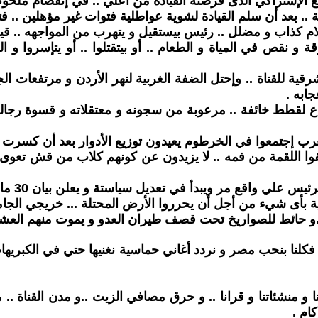
الإشتراكي الذى فرضته القيادة من أعلي .. في إنفصام ملحوظ ي
ة .. بعد أن سلم القيادة لشوية عواطلية فتوات غير مؤهلين .. فت
م كذاب و مضلل .. رئيس بيستقيل و يتهرب من المواجهه .. قيادات
 نقص في المياة و الطعام .. أو بيتقتلوا .. أو يتإسروا و
قية للقناة .. وإحتل الضفة الغربية لنهر الأردن و مرتفعات الج
ابه .
 لقطط خائفة .. مرعوبة من سجونه و معتقلاته و قسوة رجال
ب إجتمعوا في الخرطوم يعيدون توزيع الأدوار بعد أن كسرت اله
 اللقمة من فمه .. لا يزيدون عن كونهم كلاب من قش تعوى و
تعديل سياستة و يعلن بيان 30 مارس ..و في نفس الوقت يقوم بتشكيل الجيش بنفسه .
 بأى شيء من أجل أن يحرروا الأرض المحتلة ... خريجي الجامعه
ن ..و حائط للصواريخ تحت قصف طيران العدو و يموت منهم الع
فكلنا بنحب مصر و نردد أغاني حماسية نغنيها حتي في الكبريهات
ا و منشئاتنا و قرانا .. و حرق مصافي الزيت ..و مدن القناة .
ام .