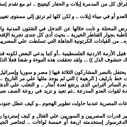
أو في ميناء إيلات .. و لكن كلها لم ترتق إلي مستوى تغيير 
 المحتلة و تابت خلالها عن التدخل في الشئون المدنية وال
بة بجوار القناطر الخيرية .. بحيث أدى كل جندى تجربة الإقت
ره.. من القيادات الكرتونية الجاهلة التي تسلطت علي المصري
فتيل الأزمة الاردنية الفلسطينية ..أو كما يدعي البعض لكونه قد
ك حنشوف الذل )) ... ولقد تحققت هذه النبوءة و شفنا فعلا الذ
ط بارليف ( الرهيبة ) التي لم يوجد مثلها علي مر التاريخ ..و 
الساتر الترابي الذى يرتفع لعدة أمتار .. و التغلب علي الدشم
جمات المضادة لقوات العدو المدرعة ..ثم تعيد و تزيد في روعة ال
عات المصرية عندما حاولت تطوير الهجوم ..و كيف عطل جنودها م
ر قدرات المصريين و السوريين علي القتال و كيف إستردوا رو
دفرسوار إستخدمته اربعة أو خمسة لواءات .. لتحاصر الجي