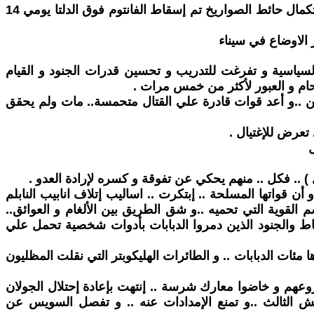
و لكن كان هناك أيضا معارك مشرفة .. صمود راس العش و إغراق كل من المدمرة إيلات و الحفار كينتينج .. ثم مع تقدم إستكمال حائط الصواريخ تم إسقاط الفانتوم فوق الدلتا يومي 14
الاوضاع في سيناء
سياسية و تفرغت للتدريب و تحسين قدرات الجنود و القيام
حام و العبور لأكثر من خمس مرات .
ين ..و أعد قوات قادرة علي القتال متحمسة.. مات ولم يحقق
 تعرض للإغتيال .
ل
أن قواتها المسلحة .. إبتكرت .. اساليب إتلاف انابيب النابلم
 القوية التي تحميه ..و شق الطريق بين الألغام و العوائق..
صف ضباط والجنود الذين دمروا الدبابات بأدوات شخصية تحمل علي
ئات الدبابات .. و الطائرات الهليكوبتر التي نقلت المظليون
عهم و خاضوا معارك شرسة .. إنتهت بإعادة إحتلال الجولان
ش الثالث ..و تمنع الإمدادات عنه .. و تفصل السويس عن