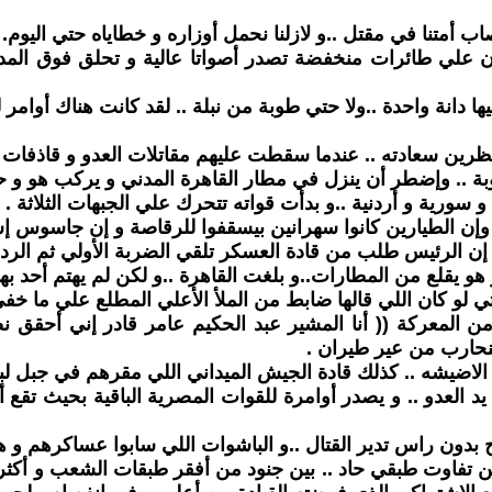
ريون علي طائرات منخفضة تصدر أصواتا عالية و تحلق فوق الم
دانة واحدة ..ولا حتي طوبة من نبلة .. لقد كانت هناك أوامر ل
رين سعادته .. عندما سقطت عليهم مقاتلات العدو و قاذفات قناب
ة .. وإضطر أن ينزل في مطار القاهرة المدني و يركب هو و حا
إن الطيارين كانوا سهرانين بيسقفوا للرقاصة و إن جاسوس إسر
 إن الرئيس طلب من قادة العسكر تلقي الضربة الأولي ثم الرد بع
هو يقلع من المطارات..و بلغت القاهرة ..و لكن لم يهتم أحد به
ي لو كان اللي قالها ضابط من الملأ الأعلي المطلع علي ما خفي
م من المعركة (( أنا المشير عبد الحكيم عامر قادر إني أحق
حنحارب من عير طيران .
لاضيشه .. كذلك قادة الجيش الميداني اللي مقرهم في جبل لب
 العدو .. و يصدر أوامرة للقوات المصرية الباقية بحيث تقع 
ون راس تدير القتال ..و الباشوات اللي سابوا عساكرهم و هربو
ن تفاوت طبقي حاد .. بين جنود من أفقر طبقات الشعب و أكثرها