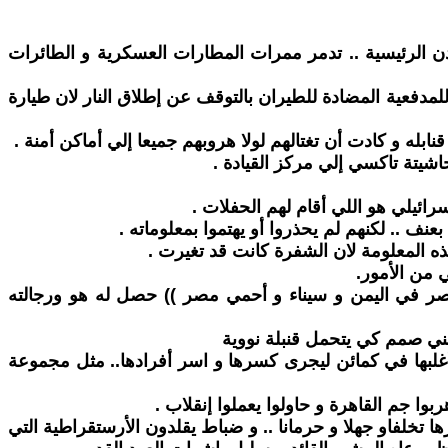
دن الرئيسية .. تدمر ممرات المطارات العسكرية و الطائرات
لمدفعية المضادة للطيران بالتوقف عن إطلاق النار لان طيارة
له و كادت أن تغتالهم لولا هروبهم جميعا إلي أماكن أمنة .
شيتة تاكسي إلي مركز القيادة .
ائيلي هو اللي أقام لهم الحفلات .
نف .. لكنهم لم يحذروا أو يهتموا بمعلوماته .
ذه المعلومة لان الشفرة كانت قد تغيرت .
 من الأمور.
ق نصر في اليمن و سيناء و أحمي مصر )) حصل له هو ورجالته
ني صمم كي يتحمل قنبلة نووية
أغلبها في كمائن ليجرى كسرها و اسر أفرادها.. مثل مجموعة
ا جم القاهرة و حاولوا يعملوا إنقلاب .
 تخلفاو جهلا و حرمانا .. و ضباط يقلدون الأرستقراطية التي