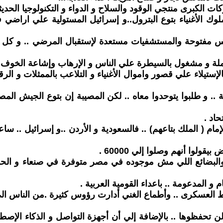
 الكبرى منتجي الوقود والسلاح و الدواء و التكنولوجيا الحديثة
وك الأغنياء بتوع البترول..و إسرائيل المستولية علي اراضي 
ارس مفتوحة والمستشفيات مستعدة لإستقبال المرضي .. و كل ا
عملة و مشغول بالسيطرة علي الناس و الإرهاب وإشاعة الخوف
ستيلاء علي قصور واموال الأغنياء و التلاعب بالممثلات و الر
بية .. و طلبوا يتوحدوا معاه .. لكن المصيبة إن بتوع الجيش
حاد .
مام ( الملك بتاعهم) .. فالسعودية و الأردن ..و إسرائيل .. سا
لوا أنهم وصلوا إلي 60000 .
 ..والبضائع اللي مش موجوده في مصر متوفرة في صنعاء و الح
 و المدعومة .. باعداء القومية العربية .
باط العسكرى .. وأطماع الغني أدارت رؤوس كثيرة .من الناس ال
لن تحفظوها .. بالإضافة إلي أن أجهزة التواصل و الذكاء الإص