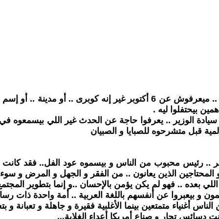
واحد صاحبنا .. بيقول إن أطفال المدارس في إبتدائي و إعدادى .. ميعرفوش عن 
ين بيحتفلوا ليه .
 سيادة الوزير .. يعرفوا حاجة عن الحدث غير اللي بيسمعوه في
لمية قبل متشرحوه للصبايا و الصبيان
 .. رئيس محبوب من الناس و بيسموه عود الفل.. فقد كانت مصر
محتاجين الذين يعانون .. من الفقر و الجهل و المرض و سوء ال
لي بعده .. فهو لم يكن يؤمن بالإحسان ..و إنما بتطوير المجتم
 و بيعبروا عن أنفسهم باللغة العربية .. أمة واحدة ذات رسال
س أغنياء متمتعين بينما الأغلبية فقيرة و جاهلة و تعبانة و بتع
نت دسائس تجار و صناع أمريكا أعداء الغلابة...