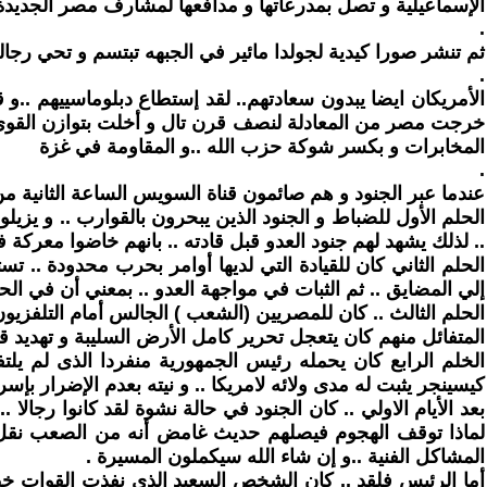
الإسماعيلية و تصل بمدرعاتها و مدافعها لمشارف مصر الجديدة 
.
ثم تنشر صورا كيدية لجولدا مائير في الجبهه تبتسم و تحي رجال
.
الأمريكان ايضا يبدون سعادتهم.. لقد إستطاع دبلوماسييهم ..
خرجت مصر من المعادلة لنصف قرن تال و أخلت بتوازن القوى ف
المخابرات و بكسر شوكة حزب الله ..و المقاومة في غزة
.
عندما عبر الجنود و هم صائمون قناة السويس الساعة الثانية من ظهر 6 أكتوبر .. كان المصريون تراودهم أربعة أحلام متعارضة ..و لكنها .. متفقه علي ضرورة إتما
الحلم الأول للضباط و الجنود الذين يبحرون بالقوارب .. و يزيلو
.. لذلك يشهد لهم جنود العدو قبل قادته .. بانهم خاضوا معركة
الحلم الثاني كان للقيادة التي لديها أوامر بحرب محدودة .
إلي المضايق .. ثم الثبات في مواجهة العدو .. بمعني أن في 
الحلم الثالث .. كان للمصريين (الشعب ) الجالس أمام التلفزيون .
المتفائل منهم كان يتعجل تحرير كامل الأرض السليبة و تهديد
الخلم الرابع كان يحمله رئيس الجمهورية منفردا الذى لم يل
كيسينجر يثبت له مدى ولائه لامريكا .. و نيته بعدم الإضرار بإسر
لماذا توقف الهجوم فيصلهم حديث غامض أنه من الصعب نقل ال
المشاكل الفنية ..و إن شاء الله سيكملون المسيرة .
أما الرئيس فلقد .. كان الشخص السعيد الذى نفذت القوات خط