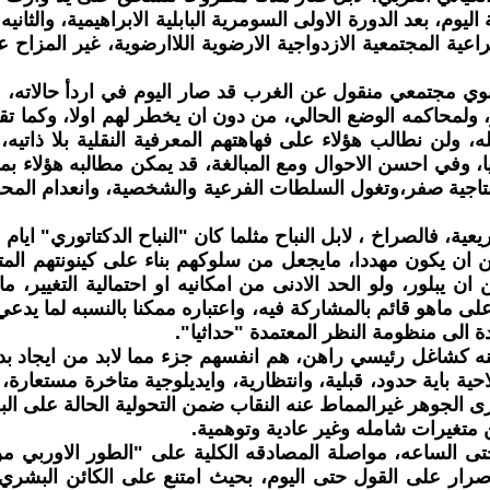
اليوم، بعد الدورة الاولى السومرية البابلية الابراهيمية، والثان
عية المجتمعية الازدواجية الارضوية اللاارضوية، غير المزاح عن
ي مجتمعي منقول عن الغرب قد صار اليوم في اردأ حالاته، وه
ظر، ولمحاكمه الوضع الحالي، من دون ان يخطر لهم اولا، وك
 ولن نطالب هؤلاء على فهاهتهم المعرفية النقلية بلا ذاتيه
، وفي احسن الاحوال ومع المبالغة، قد يمكن مطالبه هؤلاء بم
لانتاجية صفر،وتغول السلطات الفرعية والشخصية، وانعدام الم
عية، فالصراخ ، لابل النباح مثلما كان "النباح الدكتاتوري" 
ن يكون مهددا، مايجعل من سلوكهم بناء على كينونتهم المتدن
ن يبلور، ولو الحد الادنى من امكانيه او احتمالية التغيير،
على ماهو قائم بالمشاركة فيه، واعتباره ممكنا بالنسبه لما ي
 الى منظومة النظر المعتمدة "حداثيا".
عنه كشاغل رئيسي راهن، هم انفسهم جزء مما لابد من ايجاد بد
ة باية حدود، قبلية، وانتظارية، وايديلوجية متاخرة مستعارة،
ى الجوهر غيرالمماط عنه النقاب ضمن التحولية الحالة على البشري
من متغيرات شامله وغير عادية وتوهمية.
حتى الساعه، مواصلة المصادقه الكلية على "الطور الاوربي من 
صرار على القول حتى اليوم، بحيث امتنع على الكائن البشري م