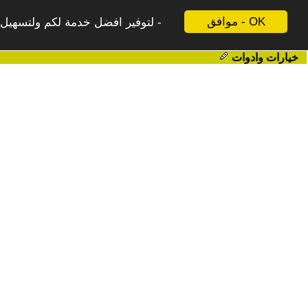
موافق - OK
لتوفير افضل خدمة لكم ولتسهيل ع
خيارات وادوات