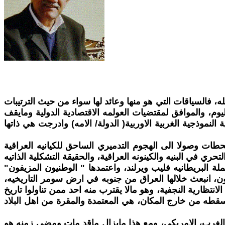
 فالسياقات التي هو منها وعائد لها سواء من حيث الترتيبات
اليوم، والموافق لمقتضيات العولمه الاقتصادية الدولية ومايقف
النموذجية الغربية الاوربية( الدولة/ الامه) وادرجت هي ذاتها
حطات وصولا الى الهجوم التدميري الساحق للكيانيه العراقية
ي في البنيه والكينونه العراقية، والحقيقة التشكلية الذاتيه
لة البريطانيه فليب ويرلند، واعتمدها " الوطنيون المزيفون"
، انبعث خلالها العراق من جنوبه في ارض سومر التاريخيه،
انتظارية النجفية، وهو مالا يقترب منه احد ممن تناولوا تاريخ
ة، مسقطه من خارج المكان، هي المعتمدة والمقرة من اهل البلاد
لغرب، الامريكي، ومع هذا مايزال ماقد مات ومضى زمنه هو