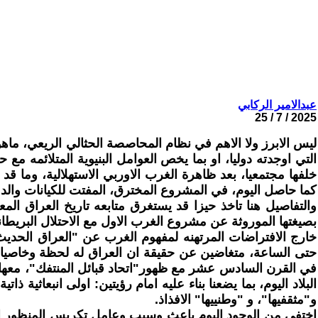
عبدالامير الركابي
2025 / 7 / 25
ليس الابرز ولا الاهم في نظام المحاصصة الحثالي الريعي، ماه
التي اوجدته دوليا، او بما يخص العوامل البنيوية المتلائمه مع
خلفها مجتمعيا، بعد ظاهرة الغرب الاوربي الاستهلالية، وما قد ح
كما حاصل اليوم، في المشروع المخترق، المفتت للكيانات والدول
والتفاصيل هنا تاخذ حيزا قد يستغرق متابعه تاريخ العراق الم
بصيغتها الموروثة عن مشروع الغرب الاول مع الاحتلال البريطاني
خارج الافتراضات المرتهنه لمفهوم الغرب عن "العراق الحديث"،
حتى الساعة، متغاضين عن حقيقة ان العراق له لحظة وخاصيات
في القرن السادس عشر مع ظهور"اتحاد قبائل المنتفك"، معها تمر 
البلاد اليوم، بما يضعنا بناء عليه امام رؤيتين: اولى انبعاثي
و"مثقفيها"، و "وطنييها" الافذاذ.
اختفى من الوجود اليوم باعث وسبب وعامل تكريس المنظور ال