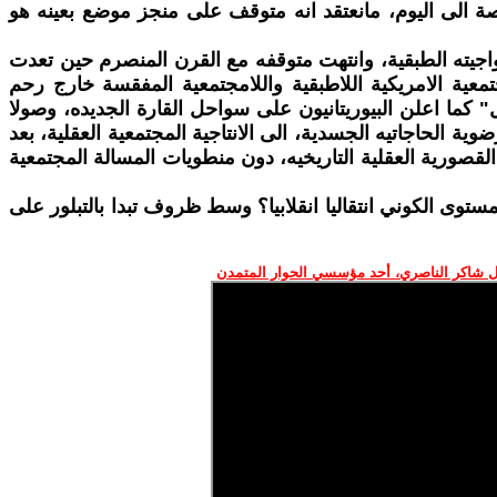
اقصة الى اليوم، مانعتقد انه متوقف على منجز موضع بعينه هو
زدواجيته الطبقية، وانتهت متوقفه مع القرن المنصرم حين تعدت
لمجتمعية الامريكية اللاطبقية واللامجتمعية المفقسة خارج رحم
ل" كما اعلن البيوريتانيون على سواحل القارة الجديده، وصولا
ضوية الحاجاتيه الجسدية، الى الانتاجية المجتمعية العقلية، بعد
القصورية العقلية التاريخيه، دون منطويات المسالة المجتمعية
مستوى الكوني انتقاليا انقلابيا؟ وسط ظروف تبدا بالتبلور على
 شاكر الناصري، أحد مؤسسي الحوار المتمدن