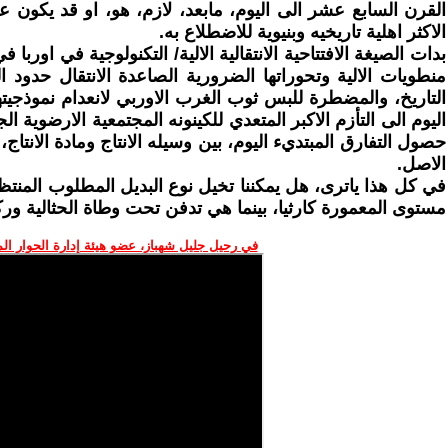
القرن السابع عشر الى اليوم، مابعد، لازم، هو، او قد يكون ع
الاكثر اهلية تاريخيه وبنيوية للاضطلاع به.
بدات الصيغة الافتتاحية الانتقالية الالية/ التكنولوجية في او
منطويات الالية وتحوراتها الضرورية الصاعدة الانتقال حدود الن
التاريخ، والمضطرة للبس ثوب الغرب الاوربي لانعدام نموذجيتها
اليوم الى التأزم الاكبر المتعدي للكينونه المجتمعية الارضوية ا
حصول التفارق المبتديء اليوم، بين وسيله الانتاج ومادة الانتا
الاصل.
في كل هذا ياترى، هل يمكننا تخيل نوع البديل المطلوب المنتظر،
مستوى المعمورة كارثيا، بينما هي تدفن تحت وطاة الحثالية وركا
في رحيل جليل شهباز، عضو هيئة إدارة الحوار ال