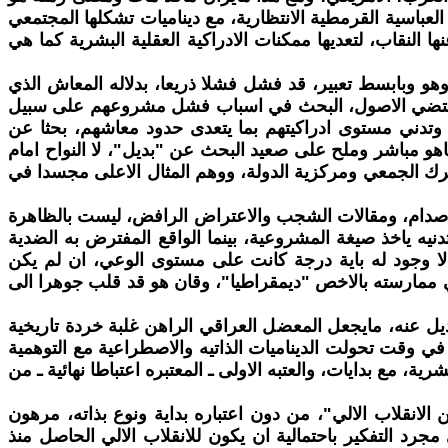
يه العباسية القرمطية الانتظارية، مع ديناميات تشكلها المجتمعي
ها النقاب، لتعديها ممكنات الادراكية العقلية البشرية كما هي
و وبابسط تعبير، قد فشل فشلا ذريعا، بدلاله المعاش الذي
ما تقتضي الاصول، البحث في اسباب فشل مشروعهم على سبيل
، وتدني مستوى ادراكيتهم بما يتعدى حدود معاشهم، بحثا عن
اهو مباشر وملح على صعيد البحث عن "بديل"، لا النواح امام
حرك الجمعي ومركزية الدولة، ووهم المثال الاعلى مجسدا في
ايام صدام، ومقالات الشجب والاعتراض الرافض، ليست بالظاهرة
يه ياخذ صيغة المشروعية، بينما الواقع المفترض به الضدية
 مالا وجود له باية درجة كانت على مستوى الوعي، ان لم يكن
دعي ممارسته بالاخص "ديمقراطيا"، وقان هو قد قلب جوهرا الى
يل عنه، مايجعل المعضل العراقي الراهن غلبة خردة تاريخية
 في وقت تحولت الديناميات الذاتيه والاصطراعية مع التوهمية
ة، مع بدايات، والعتبه الاولى ـ المعتبره اعتباطا نهائية ـ من
الانقلاب الالي"، من دون اعتباره بداية ونوع بذاته، مرهون
جرد التفكير باحتمالية ان يكون للانقلاب الالي الحاصل منذ