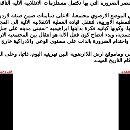
نصر الضرورة التي بها تكتمل مستلزمات الانقلابية الاليه الن
ربا في الموضع الارضوي مجتمعيا، الاعلى ديناميات ضمن صنفه لا
مطية الاوربية، لتنتقل قيادة العملية الانقلابيه الالية الى ا
، وكونها كيانيه فكرة بدايتها ابراهيميه "سنبني مدينه على جب
لجسدية، وبدء اتضاح كون فعل الالة هو انتقال بين المجتمعية الار
ج، واحتدام الضرورة بالذات على مستوى الوعي والادراكية خارج 
 وماموقع ارض اللاارضوية البين نهرينيه اليوم، ذاتيا، وعلى ال
م التاريخ الميت.
متمدن
في رحيل