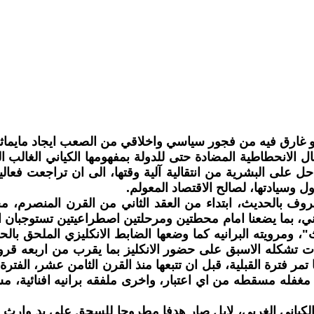
و غارق فيه من فجور سياسي واخلاقي من الصعب ايجاد مايماثله،
 حال الانحطاطية المضادة حتى للدولة بمفهومها الكياني الغالب 
ل على البشرية من انتقالية آلية وقتها، الى ان تراجعت فعالية 
 وسيادتها، لصالح الاقتصاد المعولم.
عروف بالحديث، ابتداء من العقد الثاني من القرن المنصرم، م
، بما يضعنا امام محطتين ومرحلتين اصطراعيتين تستوجبان التحر
 ومرويته البرانيه كما وضعها الضابط الانكليزي الملحق بالحم
 تشكله الاسبق على حضور الانكليز بما يقرب من اربعه قرون
فترة القبلية، قبل ان تتبعها منذ القرن الثامن عشر، الفترة ال
ة ذاتية مغفله مسقطه من اي اعتبار، واخرى ملفقه برانيه افنائي
كياني الغربي، لابل صار هدفا مطروحا للسحق على يد وارث ا