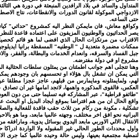
المتداول والسائد في بلاد الرافدين المنبعثة في دورة هي الثالثة 
الازدواجي الموكولة لقانون الدورات والانقطاعات، نتاج الاصطرا
حتى الساعه.
وكواقع معاش، فان مايمكن النظر اليه كمشروع "حداثي" كيانو
يصر الحداثيون والوطنيون المزيفون على اعتماده قاعدة للن
الاقتراب من مرتكزات الحال الذي افضى لما هو قائم كحصيله،
ممكنات مضمرة متعدية ل " الوطنيه" المسقطة برانيا ايديلوجيا
جبل الفساد والسرقه، وانعدام الخدمات والبطالة، والفقر، وا
مشروع او في دولة مفترضه.
وهنا تتجلى اهم جوانب اطمئنان من يمثلون سلطات الحثالية الري
التي يمكن ان تشغل بال هؤلاء او تحسسهم بان وجودهم يمكن ا
لهم، ولمايمثلونه ومايمارس من قبلهم، عاجز عجزا مطلقا عن ا
العكس، فالقوى المذكوره واهمها، لاتجد امامها غير ان تصادق 
"طائفو قراطية"، عبر المشاركه فيه تسليما حتى من دون العودة
واقع الحال ان من هم افتراضا بموقع ايجاد البديل او البحث 
تشكلية ، مكونة من ركام من ثلاث حقب فاقدة للفعالية والصلاحي
البرانيه نحو افق اخر مختلف، وجهته عالميا مابعد، وما هو بالاحر
الانتقال الالي الاوربي مابعد اليدوي بوسائل يدوية، ومارافقه 
واول محددات الطور الحالي غير المقبوله ولا الواردة ادراكا 
لنمطية مجتمعية بعينها، وليس حالة وحيده عالميا كما جرى الا