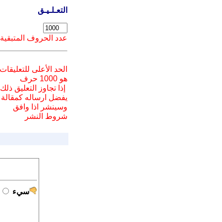
التعـلـيـق
عدد الحروف المتبقية
الحد الأعلى للتعليقات
هو 1000 حرف
إذا تجاوز التعليق ذلك
يفضل ارسا
له
كمقالة
وسينشر اذا وافق
شروط النشر
سيء