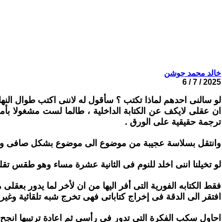
خالد محمد جوشن
2025 / 7 / 6
لو سالنى احدهم لماذا تكتب ؟ سأقول له لاننى اكتب طوال النهار
ان عقلى لايكف عن الكتابة الداخلية ، طالما لست مشغولا بأم
ترجمة حقيقية على الورق .
وانتقل بسلاسة عجيبة من موضوع الى موضوع بشكل صافى ومن
لو تخيلنا اننى اخلد للنوم فى الثانية عشرة مساء وهو طقس تق
فقط الكتابه الفورية التى أفر اليها من ان لأخر لما يدور بعقلى 
افتقر الى الدقة فى إخراج كتاباتى فهى تخرج شبه تلقائية وغي
احاول سكب الفكرة التى تدور فى رأسى ثم اعادة ترتيبها انجح ا