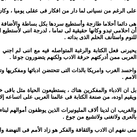
على الرغم من نسيانى لما دار من افكار فى عقلى يوميا ، وكان جد
هى دائما أحلاما طازجة وأستطيع سردها بكل بساطة والأضافة الي
أن احلامى تبدو وكانها حقيقية لى تماما ، لدرجة اننى لأستطيع 
للنوم واستأنف الحلم الذى بداته .
يحيرنى فعل الكتابة والرغبة المتواصله فيه مع اننى لم اجني م
العربى ممن أدركتهم حرفة الادب ولكنهم يتضورون جوعا .
واحسد الغرب وامريكا بالذات التى تتحتضن ادبائها ومفكريها 
الامم .
بل ان الادباء والمفكرين هناك ، يستطيعون الحياة مثل باقى 
ويقيم اوده، من صنعة الكتابة فى عالمنا العربى على اتساعه إلا ف
والغريب ان لدينا ألاف المليونيرات الذين يوظفون أموالهم ل
بالعرى ولاتغنى ولاتشبع من جوع .
متى نفهم ان الادب والثقافة والفكر هو زاد الأمم فى النهضة وا