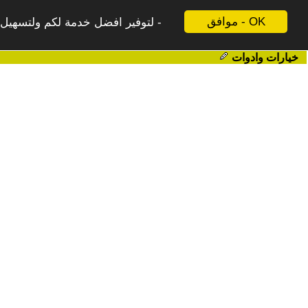
موافق - OK
لتوفير افضل خدمة لكم ولتسهيل ع
خيارات وادوات