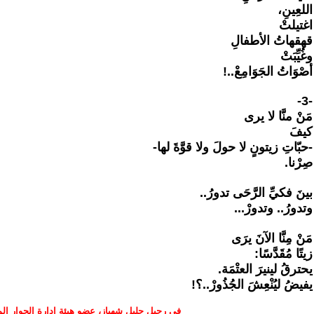
اللعِينِ،
اغتيلتْ
قهقهاتُ الأطفالِ
وغُيِّبَتْ
أصْوَاتُ الجَوَامِعْ..!
-3-
مَنْ منَّا لا يرى
كيفَ
-حبّاتِ زيتونٍ لا حولَ ولا قوَّةَ لها-
صِرْنا.
بينَ فكيِّ الرَّحَى تدورُ..
وتدورُ.. وتدورْ...
مَنْ مِنَّا الآنَ يرَى
زيتًا مُقَدَّسًا:
يحترقُ لينيرَ العتْمَة.
يفيضُ ليُنْعِشَ الجُذُورْ..؟!
في رحيل جليل شهباز، عضو هيئة إدارة الحوار ال