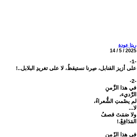
ريتا عودة
2025 / 5 / 14
-1-
على أزيز القنابل، صِرنا نستيقظُ، لا على تغريدِ البلابل..!
-2-
في هذا الزَّمنِ
الرَّديء،
لم يصْمتِ الشُّعراءُ،
لا...
ولا صَمَتَ قصفُ
المَدَافِعْ.!
في هذا الزّمنِ