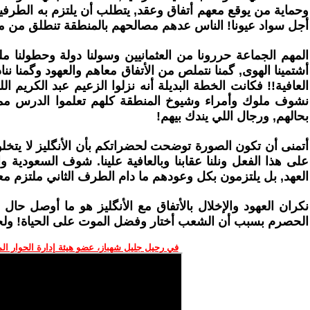
وحماية من يوقع معهم أتفاق وعقد, يتطلب أن يلتزم به الطرفين,
أجل سواد عيونا! الناس عدهم مصالحهم بالمنطقة تنطلق من مبدأ
المهم الجماعة حررونا من العثمانيين وسولنا دولة وحطولنا
أشتمينا الهوى, گمنا نتملص من الأتفاق معاهم والعهود وگمنا
العافية!! فكانت الخطة البديلة أنه نزلوا الزعيم عبد الكريم ا
نشوف ملوك وأمراء وشيوخ المنطقة كلهم تعلموا الدرس مما
بحالهم, ورجال اللي يندك بيهم!
أتمنى أن تكون الصورة توضحت لحضراتكم بأن الأنگليز لا يتخ
على هذا الفعل ونلنا عقابنا وبالعافية علينا. شوف السعودية و
العهد, بل يلتزمون بكل وعودهم ما دام الطرف الثاني ملتزم معاه
نكران العهود والإخلال بالأتفاق مع الأنگليز هو ما أوصل حال ا
الحصرم بسبب أن الشعب أختار وفضل الموت على الحياة! ولحد 
في رحيل جليل شهباز، عضو هيئة إدارة الحوار ال