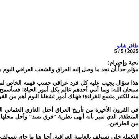
ظافر شانو
2025 / 5 / 5
تحية وإحترام:
مؤلم جداً أن نجد ما وصل إليه العراق والشعب العراقي اليوم 
هذا سؤال يجيب عليه كل فرد عراقي حسب فهمه الخاص لما دار 
سبحان الله! وبما أنني أحدهم عالم بكل أمور الحياة! فسأسم
منه للكثير متسع للقراءة! فهناك أمور تشغلنا اليوم أهم من القرا
في القرون الأخيرة من تأريخ العراق أحتل الغازي العثماني ال
المنطقة, الذي تميز بأنه أنهى نظرية "فرق تسد" وأحل محلها ن
بين الطرفين.
التكمله خلي نسولف بالعامية العراقية, أحنا هنا ما جاي نسولف ع