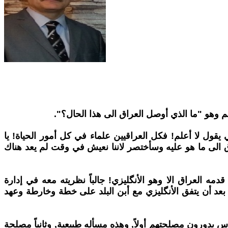
م وهو "ما الذي أوصل العراق الى هذا الحال؟".
ول لا أعلم! فكل العراقيين علماء في كل أمور الحياة! يا
ق الى ما هو عليه وسأختصر لاننا نعيش في وقت لم يعد هناك
مه العراق الا وهو الأنگليزي! جالباً نظريته معه في إدارة
 بعد أن يتفق الأنگليزي مع أبن البلد على خطة وخارطة وعهد
ناس يدورون مصلحتهم أولاً, وهذه مسأله طبيعية, وثانياً مصلحة