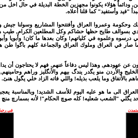
 ودائماً هؤلاء يكونوا مجهزين الخطة البديلة في حال اخل من ت
 "فيد وأستفيد" كما قلنا أعلاه.
 ملك وحكومة وعمروا العراق وأفتتحوا المشاريع وسولنا جيش
 ننادي بسوالف طايح حظها حشاكم وكل المطلعين الكرام, طيب ه
للي درسوه وعلموه في كلياتهم! وكان بعدها ما كان! وأبويا وأب
 صار في العراق وملوك العراق والجماعة كلهم باگوا طن ه
لون عن عهودهم, وهذا ليس دفاعاً عنهم, فهم لا يحتاجون أن 
الخليج والأردن منو يگدر يندگ بيهم والأنگليز وراهم وحامينهم
م بالأتفاق وما يلعب بذيله! واللي فاته الزاد خلي يگول هنئ.
لعراق الى ما هو عليه اليوم للأسف الشديد! وبالمناسبة يعجبنا 
يگلي "الشعب شعليه! كله صوچ الحكام"! لأنه بسمارچ منچ يا 
متمدن
في رحيل