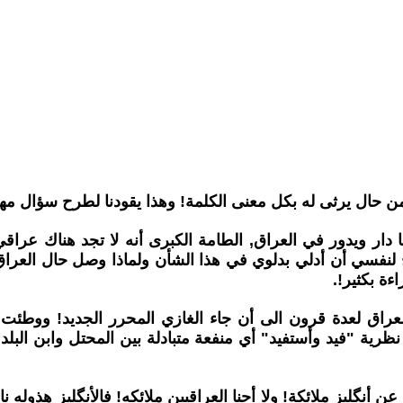
من حال يرثى له بكل معنى الكلمة! وهذا يقودنا لطرح سؤال مه
ويدور في العراق, الطامة الكبرى أنه لا تجد هناك عراقي يق
ح لنفسي أن أدلي بدلوي في هذا الشأن ولماذا وصل حال العرا
ءة بكثير!.
عراق لعدة قرون الى أن جاء الغازي المحرر الجديد! ووطئت قد
ظرية "فيد وأستفيد" أي منفعة متبادلة بين المحتل وابن البلد
ن أنگليز ملائكة! ولا أحنا العراقيين ملائكه! فالأنگليز هذوله 