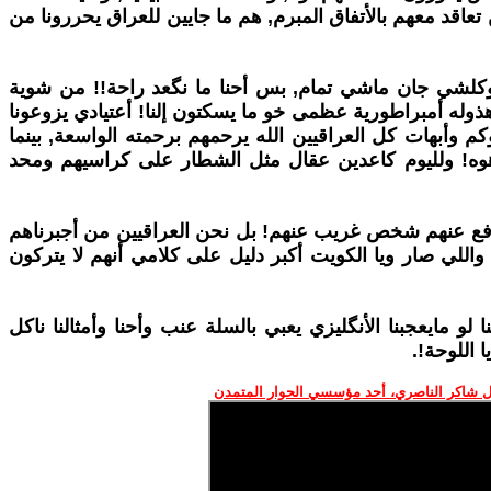
عاقد معهم بالأتفاق المبرم, هم ما جايين للعراق يحررونا من
 وكلشي جان ماشي تمام, بس أحنا ما نگعد راحة!! من شوية
ذوله أمبراطورية عظمى خو ما يسكتون إلنا! أعتيادي يزوعونا
وكم وأبهات كل العراقيين الله يرحمهم برحمته الواسعة, بينما
وه! ولليوم كاعدين عقال مثل الشطار على كراسيهم ومحد
يدافع عنهم شخص غريب عنهم! بل نحن العراقيين من أجبرناهم
, واللي صار ويا الكويت أكبر دليل على كلامي أنهم لا يتركون
لو مايعجبنا الأنگليزي يعبي بالسلة عنب وأحنا وأمثالنا ناكل
اللوحة!.
 شاكر الناصري، أحد مؤسسي الحوار المتمدن