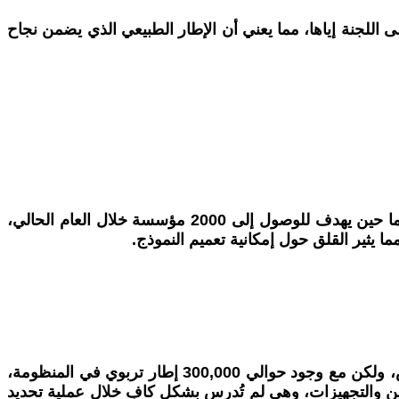
للجنة إياها، مما يعني أن الإطار الطبيعي الذي يضمن نجاح
تُظهر المعطيات أن هناك بطءً شديدًا في عملية تنفيذ المشروع، ففي السنة الأولى، تم إنشاء 600 مؤسسة تعليمية فقط، فيما حين يهدف للوصول إلى 2000 مؤسسة خلال العام الحالي،
تتطلب عملية التعميم موارد مالية كافية لدعم المشروع، حاليًا، تُعطى تعويضات إضافية للمدرسين العاملين في هذه المدارس، ولكن مع وجود حوالي 300,000 إطار تربوي في المنظومة،
كوين والتجهيزات، وهي لم تُدرس بشكل كافٍ خلال عملية تحديد