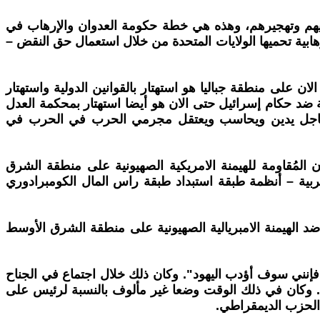
هم وتهجيرهم، وهذه هي خطة حكومة العدوان والإرهاب في
رهابية تحميها الولايات المتحدة من خلال استعمال حق النقض –
لى منطقة جباليا هو استهتار بالقوانين الدولية واستهتار
 ضد حكام إسرائيل حتى الان هو أيضا استهتار بمحكمة العدل
رار عاجل يدين ويحاسب ويعتقل مجرمي الحرب في الحرب في
المُقاومة للهيمنة الامريكية الصهيونية على منطقة الشرق
عربية – أنظمة طبقة استبداد طبقة راس المال الكومبرادوري
د الهيمنة الامبريالية الصهيونية على منطقة الشرق الأوسط
يس الأمريكي كارتر: "إذا بقيت رئيسا فإنني سوف أؤدب اليهود". وكان ذلك خلال اجتماع في الجناح
به. وكان في ذلك الوقت وضعا غير مألوف بالنسبة لرئيس على
 الحزب الديمقراطي.