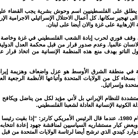
ي يطلق على الفلسطينيين اسم وحوش بشرية يجب القضاء علي
لى تهجير سكانها. كل أعمال الاحتلال الإسرائيلي الاجرامية الإ
 الإرهابية على غزة والان أيضا على لبنان.
وقف فوري لحرب إبادة الشعب الفلسطيني في غزة وخاصة الان ع
انسان عالميا. وعدم صدور قرار من قبل محكمة العدل الدولية
دول الناتو بهدف منع هذه المنظمة الإنسانية من اتخاذ ق
لمية في منطقة الشرق الأوسط هو عزل واضعاف وهزيمة إيران 
سخاء كل من الولايات المتحدة وأتباعها الأنظمة الرجعية ال
متحدة وإسرائيل.
تشددة للنظام الإيراني بل لأني مؤيد لكل من يناضل ويكافح ض
الكونية الإنسانية العادلة لشعبنا الفلسطيني.
ولكي نتعمق أكثر بأحداث الحاضر أريد أن أعود بالذاكرة الى عام 1980، عندما قال الرئ
ر وبعض كبار مستشاريه السياسيين لمناقشة جهود إعادة انتخا
دوارد كيندي الذي ترشح أيضا لرئاسة الولايات المتحدة من قبل