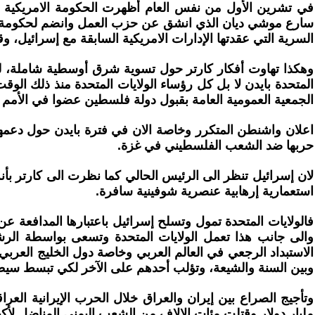
في تشرين الأول من نفس العام أظهرت الحكومة الامريكية لا 
سارع موشي ديان الذي انشق عن حزب العمل وانضم لحكومة بيغن 
السرية التي عقدتها الإدارات الامريكية السابقة مع إسرائيل، وق
وهكذا تهاوت أفكار كارتر حول تسوية شرق أوسطية شاملة، لتث
المتحدة بايدن لا بل كل رؤساء الولايات المتحدة منذ ذلك ال
الجمعية العمومية العامة بقبول دولة فلسطين عضوا في الأمم
اعلان واشنطن المتكرر وخاصة الان في فترة بايدن حول دعمها لح
حربها ضد الشعب الفلسطيني في غزة.
لان إسرائيل تنظر الى الرئيس الحالي كما نظرت الى كارتر بأنه 
استعمارية إرهابية عنصرية شوفينية سافرة.
فالولايات المتحدة تمول وتسلح إسرائيل باعتبارها المدافعة ع
والى جانب هذا تعمل الولايات المتحدة وتسعى بواسطة الرشو
الاستبداد الرجعي في العالم العربي وخاصة دول الخليج العربي 
وبين السنة والشيعة، وتؤلب أحدهم على الآخر لكي تبسط سي
وتأجيج الصراع بين إيران والعراق خلال الحرب الإيرانية ال
مليار دولار وقتلت مئات الالاف من الشعب اليمني المناضل لأك