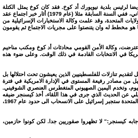
 لرئيس بلدية نيويورك أد كوخ. فقد كان كوخ يمثل الكتلة
الانتخابية الصهيونية في نيويورك والتي أخذت تعتبر الإدارة الامريكية في فترة رئاسة كارتر إدارة مؤيدة للفلسطينيين بشكل خياني، ففي السنة السابقة مثلا (عام 1979) أثار خبر اجتماع عقد
ولايات المتحدة، وقد علمت وكالة الاستخبارات الإسرائيلية من
ما هو مخطط له وان يتنصتوا على مجريات الاجتماع ثم يقومون
 عندما اعترضت، وكالة الأمن القومي محادثات أد كوخ ومكنب مناحيم
يكا في الانتخابات القادمة في ذلك الوقت. وعلى ضوء هذه
ل لتقديم تنازلات للفلسطينيين الذين يعيشون تحت احتلالها بل
يل من مصادر رفيعة المستوى في الإدارة الامريكية في فترة
ليوم، وتخدم اليمين الصهيوني المتغطرس العنصري الشوفيني.
 إسرائيلي عن الحديث الذي جرى في هذا اللقاء، أخذ كيسنجر ضيفه
جانبا وقال أنه كيهودي لا يستطيع الا ان يبوح بمعلومات هامة. وقال أن كارتر أخبر الرئيس المصري أنور السادات أن الولايات المتحدة ستجبر إسرائيل على الانسحاب الى حدود عام 1967،
جابه كيسنجر:" لا تظهروا صقوريين جدا. لكن كونوا حازمين،