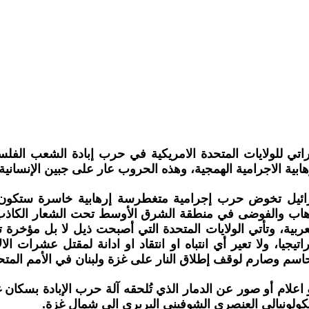
راتي للولايات المتحدة الامريكية في حرب إبادة الشعب ال
ابية الاجرامية الهمجية، وهذه الحروب عار على جبين الإنسانية.
رائيل تخوض حرب إجرامية متغطرسة إرهابية خاسرة ستكون نه
إرهاب والفوضى في منطقة الشرق الأوسط تحت الشعار الكاذب 
ية، وتأتي الولايات المتحدة التي أصبحت ذيل لا بل مؤخرة تخ
يا، ولا تعير أي انتباه او انتقاد او ادانة لمقتل عشرات الا
حاسم وصارم لوقف إطلاق النار على غزة ولبنان في الأمم المت
 اعلام أو صور عن الدمار الذي تُلحقه آلة حرب الإبادة بسكان 
كولونيالي العنصري الشوفيني البربري الى شمال غزة.