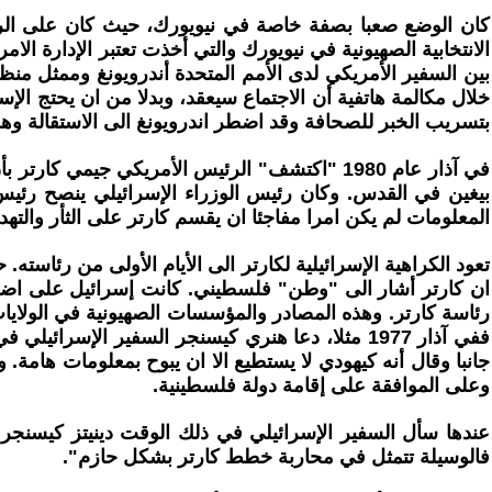
كان الوضع صعبا بصفة خاصة في نيويورك، حيث كان على الرئي
بين السفير الأمريكي لدى الأمم المتحدة أندرويونغ وممثل منظم
خلال مكالمة هاتفية أن الاجتماع سيعقد، وبدلا من ان يحتج ال
بتسريب الخبر للصحافة وقد اضطر اندرويونغ الى الاستقالة وهو
في آذار عام 1980 "اكتشف" الرئيس الأمريكي جيم
بيغين في القدس. وكان رئيس الوزراء الإسرائيلي ينصح رئيس
المعلومات لم يكن امرا مفاجئا ان يقسم كارتر على الثأر والتهديد
تعود الكراهية الإسرائيلية لكارتر الى الأيام الأولى من رئاست
ان كارتر أشار الى "وطن" فلسطيني. كانت إسرائيل على اضطلاع
رئاسة كارتر. وهذه المصادر والمؤسسات الصهيونية في الولايا
ففي آذار 1977 مثلا، دعا هنري كيسنجر السفير الإ
وعلى الموافقة على إقامة دولة فلسطينية.
عندها سأل السفير الإسرائيلي في ذلك الوقت دينيتز كيسنجر ع
فالوسيلة تتمثل في محاربة خطط كارتر بشكل حازم".