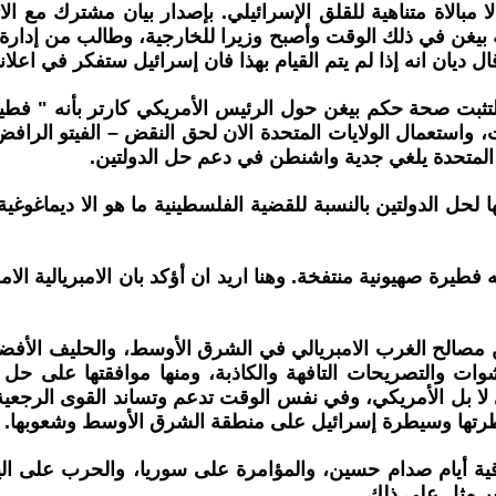
مبالاة متناهية للقلق الإسرائيلي. بإصدار بيان مشترك مع ا
في ذلك الوقت وأصبح وزيرا للخارجية، وطالب من إدارة الرئيس
ال ديان انه إذا لم يتم القيام بهذا فان إسرائيل ستفكر في اعلا
بت صحة حكم بيغن حول الرئيس الأمريكي كارتر بأنه " فطيرة
وقت، واستعمال الولايات المتحدة الان لحق النقض – الفيتو ا
 المتحدة يلغي جدية واشنطن في دعم حل الدولتين.
ل الدولتين بالنسبة للقضية الفلسطينية ما هو الا ديماغوغية 
فطيرة صهيونية منتفخة. وهنا اريد ان أؤكد بان الامبريالية ال
ن مصالح الغرب الامبريالي في الشرق الأوسط، والحليف الأفضل 
ات والتصريحات التافهة والكاذبة، ومنها موافقتها على حل 
لا بل الأمريكي، وفي نفس الوقت تدعم وتساند القوى الرجعية ف
طرتها وسيطرة إسرائيل على منطقة الشرق الأوسط وشعوبها.
عراقية أيام صدام حسين، والمؤامرة على سوريا، والحرب على 
بر مثل على ذلك.