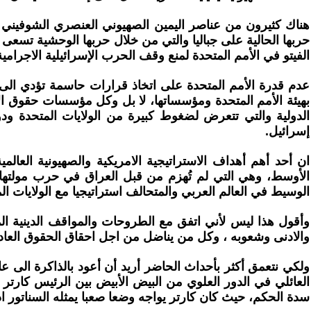
هناك كثيرون من عناصر اليمين الصهيوني العنصري الشوفين
حربها الحالية على جباليا والتي من خلال حربها الوحشية تسعى ا
الفيتو في الأمم المتحدة لمنع وقف الحرب الإسرائيلية الاجرامية
عدم قدرة الأمم المتحدة على اتخاذ قرارات حاسمة تؤدي الى 
بهيئة الأمم المتحدة ومؤسساتها، لا بل وكل مؤسسات حقوق ال
الدولية والتي تتعرض لضغوط كبيرة من الولايات المتحدة و
إسرائيل.
ان أحد أهم أهداف الاستراتيجية الامريكية والصهيونية العا
الأوسط، وهي التي لم تُهزم من قبل العراق في حرب مولتها ب
الوسيط في العالم العربي والمتحالف استراتيجيا مع الولايات ال
وأقول هذا ليس لأني اتفق مع الطروحات والمواقف الدينية الم
والادنى وشعوبه ، وكل من يناضل من اجل احقاق الحقوق العادلة 
العائلي في الدور العلوي من البيض الأبيض بين الرئيس كارت
سدة الحكم، حيث كان كارتر يواجه وضعا صعبا يمثله السناتور ا