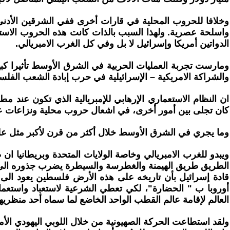
وخلافا للحروب المحلية في قارات أخرى ففي الشرقين الأدن
واسلحة عصرية. ولهذا السبب بالذات كانت هذه الحروب الاستباق
الدواتين أمريكا وإسرائيل لا بل وفي كل الغرب الامبريالي.
ومارست تجربة العمليات الحربية في الشرق الأوسط تأثيرا كبي
والشراكة الامريكية – الإسرائيلية في حرب إبادة الشعب الفل
ان النظام الاستعماري الإرهابي للإمبريالية الذي تكون عند مط
كان تجلى بين أمور أخرى، في اشعال حروب محلية ونزاعات ع
وما يجري في الشرق الأوسط خلال أكثر من قرن لأكبر مثل على 
ويبدو للغرب الامبريالي وخاصة الولايات المتحدة وبريطانيا ا
الطريق طريق الهيمنة والغطرسة والسيطرة يضرب جذوره الى آل
قادة إسرائيل بأن تاريخه على هذه الأرض فلسطين يعود الى ت
أوروبا ب " الحضارة"، لكي تعطي الشرعية لاستعباد واستعمار
العالم لإقامة عالم القطب الواحد الخاضع لما سماه أحد منظري
ولقد استطاعت الحركة الصهيونية من خلال اللوبي اليهودي الأ