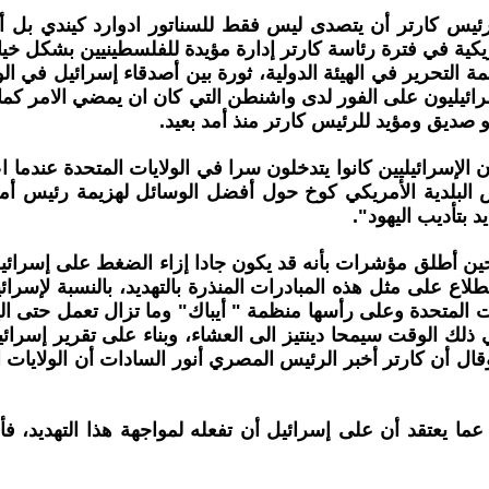
س كارتر أن يتصدى ليس فقط للسناتور ادوارد كيندي بل أيضا
ة التحرير في الهيئة الدولية، ثورة بين أصدقاء إسرائيل في ال
إسرائيليون على الفور لدى واشنطن التي كان ان يمضي الامر ك
 صديق ومؤيد للرئيس كارتر منذ أمد بعيد.
ي كارتر بأن الإسرائيليين كانوا يتدخلون سرا في الولايات المتحدة
 البلدية الأمريكي كوخ حول أفضل الوسائل لهزيمة رئيس أمر
 بتأديب اليهود".
ه. حين أطلق مؤشرات بأنه قد يكون جادا إزاء الضغط على إسرائي
 على مثل هذه المبادرات المنذرة بالتهديد، بالنسبة لإسرائ
ت المتحدة وعلى رأسها منظمة " أيباك" وما تزال تعمل حتى ا
سرائيلي في ذلك الوقت سيمحا دينتيز الى العشاء، وبناء على تقرير
ما يعتقد أن على إسرائيل أن تفعله لمواجهة هذا التهديد، فأ