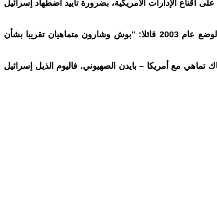
ى اقناع الإدارات الامريكية، بضرورة تأييد اضطهاد إسرائيل
وهنا أذكر بأنه وتحت ضغط اللوبي الصهيوني الأمريكي والعالمي ومنظمة ايباك قام أحد عناوين الواشنطن بوست بتلخيص الوضع عام 2003 قائلا: "بوش وشارون متماهيان تقريبا بشأن
تماهي مع أمريكا – بايدن الصهيوني. فاليوم الذيل إسرائيل