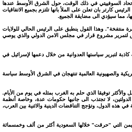
لاتحاد السوفييتي في ذلك الوقت، حول الشرق الأوسط عندها
 كارتر بان تعلن على الملأ بانها تلتزم بجميع الاتفاقيات
نها، مما سيؤدي الى مضايقة الجميع.
 منتفخة". وهذا القول ينطبق على الرئيس الحالي للولايات
لرافض لتمرير مشروع قرار في مجلس الامن الدولي والذي يوصي
كاذبة لتبرير سياستها العدوانية من خلال دعمها لإسرائيل في
امريكية والصهيونية العالمية تنتهجان في الشرق الأوسط سياسة
والأكثر توفيقا الذي حلم به الغرب بمثله في يوم من الأيام.
الدولتين، لا تجتذب الى جانبها حكومات عدة، وخاصة أنظمة
ي هذه الدول، وتؤجج التناقضات الدينية والاثنية بين العرب،
اليمن التي "حرقت" خلالها السعودية أكثر من ألف وخمسمائة