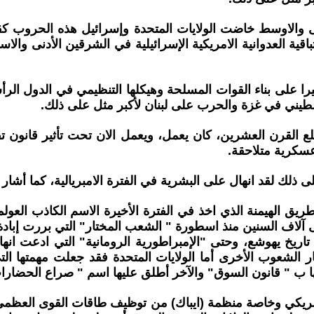
ى والاوسط خاضت الولايات المتحدة وإسرائيل هذه الحروب ك
ية العدوانية الامريكية الإسرائيلية في الشرقين الأدنى وال
را على بناء القوات المسلحة وهيكلها التنظيمي في الدول الر
سطيني في غزة والحرب على لبنان لأكبر مثل على ذلك.
لع القرن العشرين، كان يعمل، ويعمل الان تحت تأثير قانون تف
سكرية متلاحقة.
ذلك لقد انهال على البشرية في الفترة الامبريالية، كما أشا
ن طريق الهيمنة الذي اخذ في الفترة الأخيرة الاسم الكاذب ا
اف السنين منذ اسطورة " الشعب المختار" التي بررت إبادة 
اريخ يهوشع، وحتى "الإمبراطورية الرومانية" التي ادعت انه
 الشعوب الأخرى أما الولايات المتحدة فقد جعلت مهمتها الت
ها ب " قانون السوق" والآخر أطلق عليها اسم " صراع الحضارا
مريكي وخاصة منظمة (ايباك) من توظيف طاقات القوى العظمى ال