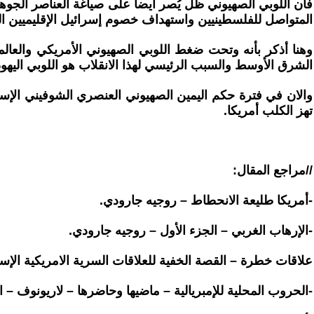
فان اللوبي الصهيوني ظل يُصر أيضا على صياغة العناصر الجوهر
المتواصل للفلسطينيين واستهداف خصوم إسرائيل الإقليميين الر
الشرق الأوسط والسبب الرئيسي لهذا الانقلاب هو اللوبي اليهو
والان في فترة حكم اليمين الصهيوني العنصري الشوفيني الإسر
تهز الكلب أمريكا.
//مراجع المقال:
-أمريكا طليعة الانحطاط – روجيه جارودي.
-الإرهاب الغربي – الجزء الأول – روجيه جارودي.
علاقات خطرة – القصة الخفية للعلاقات السرية الامريكية الإس
-الحروب المحلية للإمبريالية – ماضيها وحاضرها – لاريونوف – اصدا