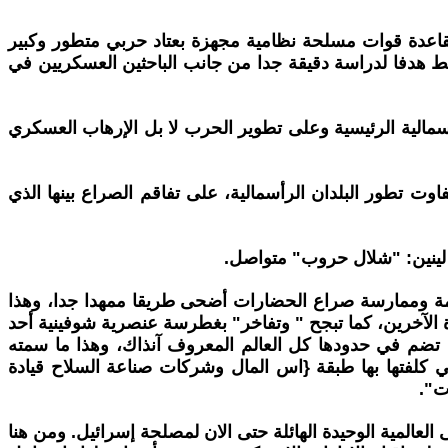
قاعدة قوات مسلحة نظامية مجهزة بعتاد حربي متطور وكبير
اسط هدفا لدراسة دقيقة جدا من جانب الباحثين العسكريين في
أسمالية الرئيسية وعلى تطوير الحرب لا بل الإرهاب العسكري
اوت تطور البلدان الرأسمالية، على تفاقم الصراع بينها الذي
ر لينين: "شلال حروب" متواصل.
لعولمة وممارسة صراع الحضارات أضحى طريقا ممهدا جدا، وهذا
الآخرين، كما تبجح " وتفاخر" بغطرسة عنصرية شوفينية أحد
ا تضم في حدودها كل العالم المعروف آنذاك، وهذا ما سمته
ي كلفتها بها طبقة {اس المال وشركات صناعة السلاح قيادة
ت".
عالمية الوحيدة الهائلة حتى الان لمصلحة إسرائيل. ومن هنا