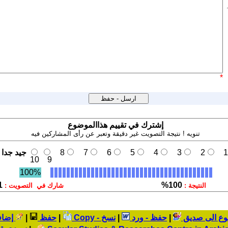
*
إشترك في تقييم هذاالموضوع
تنويه ! نتيجة التصويت غير دقيقة وتعبر عن رأى المشاركين فيه
1
2
3
4
5
6
7
8
جيد جدا
10
9
100%
1
100%
النتيجة :
شارك في التصويت :
وع الى صديق
|
حفظ - ورد
|
نسخ - Copy
|
حفظ
|
إضاف