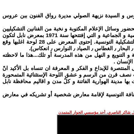
روس و السيدة نزيهة الصولي مديرة رواق الفنون ببن عروس
تتاح فعاليات المعرض الشخصي للفنان التشكيلي الهادي بن نصيرة " حكايات بحر" وذلك يوم الجمعة 26 افريل 2024 بحضور وسائل الإعلام المكتوبة و نخبة من الفنانين التشكيليين
من داخل بن عروس و خارجها وثلة من مثقفي الجهة والفاعلين من المجتمع المدني.للرجل مسيرة حافلة بالمعارض الشخصية و الجماعية و التي إفتتحها سنة 1971 بمعرض نابل لتكون
الشرارة الأولى في مسار طويل و عسير بوصلته المركزية عشق اللوحة و الفرشاة و الألوان لخلق إضافة نوعية للحركة التشكيلية التونسية. إحتوى المعرض على 28 لوحة اغلبها وقع
و التنويع و النهل من هذه المدرسة أو تلك...هذا ما لاحظته
الإنسان .
نتصرة للإبداع و الفكر و المعرفة ان تنساه بل الأكيد انً
ت نصف قرن من الرسم و عشق اللوحة الإستثنائية المتمحورة
بها مدينة الهوارية الفاتنة و كلً مدن و اقاليم محافظة نابل
الثقافة التونسية لإقامة معارض شخصية أو تشريكه في معارض
 شاكر الناصري، أحد مؤسسي الحوار المتمدن