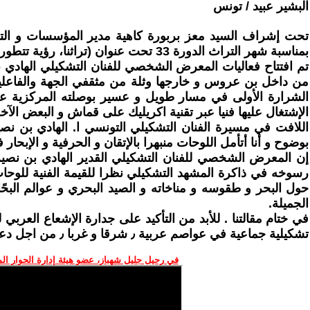
البشير عبيد / تونس
تحت إشراف السيد معز بربورة كاهية مدير المؤسسات و التظا
بمناسبة شهر التراث الدورة 33 تحت عنوان (تراثنا، رؤية تتطور...تشريعات تواكب) .
الإشتغال عليها فنيا عبر تقنية اكريليك على قماش و البعض الآخر عبر تقنيات مختلفة مثل التجريد
اللافت في مسيرة الفنان التشكيلي التونسي ا. الهادي بن نصير
بوضوح و أنا أتأمل اللوحات منبهرا بالإتقان و الحرفية و الإبحار
إن المعرض الشخصي للفنان التشكيلي القدير الهادي بن نصيرة 
رسوخه في ذاكرة المشهد التشكيلي نظرا للقيمة الفنية للوح
حول البحر و طقوسه و مناخاته و الصيد البحري و عوالم البحًار
الجميلة.
في ختام مقالتنا . للأبد من التأكيد على جدارة الإشعاع الع
تشكيلية جماعية في عواصم عربية ٫ شرقا و غربا ٫ من اجل دعم و إشعاع الثقافة التونسية في محيطها العربي و الكوني.
في رحيل جليل شهباز، عضو هيئة إدارة الحوار ال