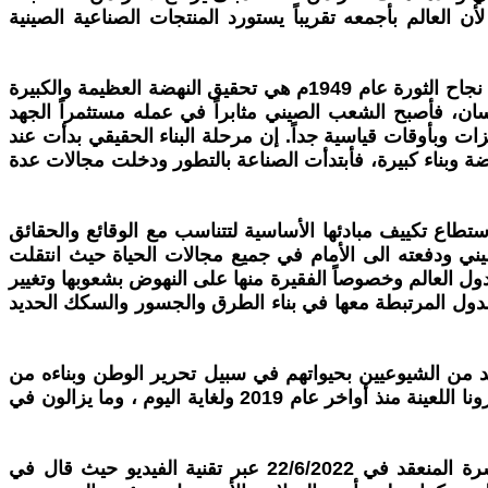
العالم بأجمعه تقريباً يستورد المنتجات الصناعية الصينية
لم يكن لهذه الانجازات أن تتم وتتطور بدون جهود قيادات وأعضاء الحزب الشيوعي الصيني. فكانت المهمة الأولى للحزب بعد نجاح الثورة عام 1949م هي تحقيق النهضة العظيمة والكبيرة
سان، فأصبح الشعب الصيني مثابراً في عمله مستثمراً الجهد
 وبأوقات قياسية جداً. إن مرحلة البناء الحقيقي بدأت عند
غ لحركة نهضة وبناء كبيرة، فأبتدأت الصناعة بالتطور ودخلت مجالات عدة
تطاع تكييف مبادئها الأساسية لتتناسب مع الوقائع والحقائق
صيني ودفعته الى الأمام في جميع مجالات الحياة حيث انتقلت
ل العالم وخصوصاً الفقيرة منها على النهوض بشعوبها وتغيير
لدول المرتبطة معها في بناء الطرق والجسور والسكك الحديد
لصين منذ تأسيس الحزب عام 1921 ولغاية الاستقلال عام 1949 حيث ضحى العديد من الشيوعيين بحيواتهم في سبيل تحرير الوطن وبناءه من
جديد لصناعة الحياة الكريمة والرفاه للشعب الصيني العظيم، كما لا يمكننا تناسي تضحيات الشيوعيين الصينيين أيام جائحة كورونا اللعينة منذ أواخر عام 2019 ولغاية اليوم ، وما يزالون في
آخر مساهمات الرفيق الرئيس شي جين بينغ الدولية الكثيرة والمتنوعة هو خطابه في قمة مجموعة البريكس الرابعة عشرة المنعقد في 22/6/2022 عبر تقنية الفيديو حيث قال في