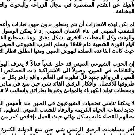
ناهيك عن التقدم المضطرد في مجال الزراعة والبحوث والتجار
المختلفة.
للشعب الصيني في بناء الانسان الصيني، إذ لا يمكن الوصول ا
والوقت وكل المعطيات الاخرى بشكل دقيق. وهنا نستطيع القول 
قيام الثورة الشعبية عام 1949 وتسلم 
حيث كانت القاعدة الصلدة لنهوض الصين ومنها انطلق قطار الت
إن الحزب الشيوعي الصيني قد خلق شعباً فعالاً لا يعرف الهو
والثقافات في الصين، وصولاً الى الاشتراكية ذات الخصائص الص
الصين الى واقع جديد قلَّ نظيره في العالم، واقع زاهر بكل م
ظروفها للأفضل، وأفكار الرفيق القائد شي جين بينغ في مباد
ومحطات توليد الكهرباء والموانئ وغيرها بطرائق واساليب لا تثقل
نضالهم للقضاء عليه بشكل نهائي حيث العمل بإخلاص كبير م