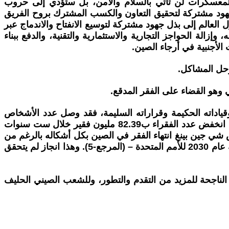
لتكتلات والمواجهة بين المعسكرات لن تأتي بالسلام والأمن، بل ستؤدي إلى حروب
ى مختلف الدول بذل جهود مشتركة لتعزيز التنمية المستدامة في العالم عبر التآزر والتساند . 3- بذل جهود مشتركة لتحقيق التعاون والكسب المشترك بروح الفريق
أن العقوبات تعتبر السيف ذا الحدين. 4- دعا الرفيق الرئيس شي دول العالم إلى بذل جهود مشتركة لتوسيع الانفتاح والاندماج عبر
الة الحواجز التجارية والاستثمارية والتقنية، والدفع ببناء
الأجنبية في أرجاء الصين.
وحل المشاكل.
 وهو القضاء على الفقر المدقع.
ت 97.5% عام 1978 – (المرجع-2)، وبجهود الحزب الشيوعي وقياداته الحكيمة وقراراته السليمة، فقد وصل عدد الأشخاص
الذين تم انتشالهم من الفقر في عام 2018 إلى 13.85 مليون فقير، وانخفض معدل الفقر بنسبة 1.4% عن العام السابق. كما انخفض عدد الفقراء ب82.39 مليون فقير خلال ست سنوات
اجع معدل الفقر من 10.2% إلى 1.7%. (المرجع-3)، وفي العام الماضي 2021 أعلن الرئيس شي جين بينغ انتهاء الفقر في الصين بكل أشكاله بالرغم من
الجائحة العالمية كوفيد-19 – (المرجع – 4)؛ وقد اختصرت الصين عشر سنوات من الموعد الذي حددته خطة التنمية المستدامة عام 2030 للأمم المتحدة – (المرجع-5). وهذا انجاز لم يتحقق
لناجحة للمزيد من التقدم والتطور، وللشعب الصيني الحليف