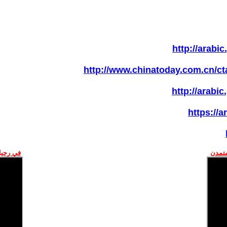
http://arabi
http://www.chinatoday.com.cn/ct
http://arabi
https://
متمدن
في رحيل