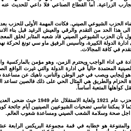
ب الزراعية. أما القطاع الصناعي فلا داعي للحديث عنه لأن 
لى هذا الحد من التقدم والرقي والعيش الرغيد قبل بناء الان
بأن الحزب الشيوعي الصيني قاد شعبه المثابر لخلق المعجزات
الحزب الشيوعي الصيني ادارة الدولة الكبيرة، وتأسيس الرفيق ماو سي تون
قدم في كافة المجالات.
ادة في اداء الواجب ويحترم الزمن، وهو مؤمن بالماركسية واس
ينية المعتمدة حالياً في ادارة الدولة والتي غيرت الواقع ال
ا هو إيجابي ويصب في خير الوطن والناس، ناهيك عن مساعدة دو
رة الحزام والطريق هي المثال الحي على ذلك فالصين تساعد ا
 كواهلها المتعبة أساساً.
لا يمكننا تناسي تضحيات الشيوعيون في ا
ن اجل صحة وسلامة الشعب الصيني ومساعدة شعوب العالم.