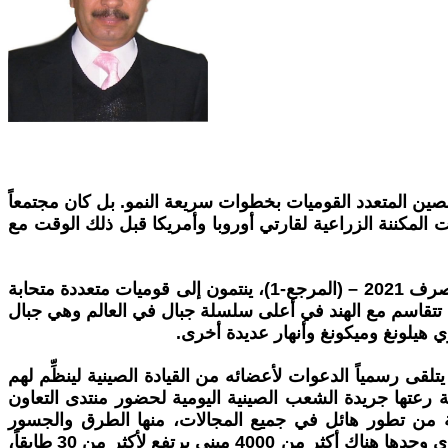
ي منجز واضح وجلي في سبيل تقدم شعب الصين المتعدد القوميات بخطوات سريعة النمو. بل كان مجتمعاً
لمكننة الزراعية لقارتي أوروبا وأمريكا قبل ذلك الوقت مع
الصين هذا البلد العملاق بمساحة قدرها 9.597 مليون كم مربع، وعدد نفوس نما إلى 1.4126 مليار نسمة حتى نهاية العام المنصرف 2021 – (المرجع-1)، ينتمون إلى قوميات متعددة متحابة
تتقاسم مع الهند في أعلى سلسلة جبال في العالم وهي جبال
ي هيلونغ وميكونغ وأنهار عديدة أخرى.
لقى رسمياً الدعوات لأعضائه من القيادة الصينية لينظِّم لهم
 في تشرين الأول من ذات العام، والثانية رعتها جريدة الشعب الصينية اليومية لحضور منتدى التعاون
ة من تطور هائل في جميع المجالات، منها الطرق والجسور
والمطارات ووسائل النقل والبناء العمودي الذي وفر السكن اللائق لعشرات الملايين من الشعب الصيني. وكمثال، ففي شنغهاي وحدها هناك أكثر من 4000 مبنى يرتفع لأكثر من 30 طابقاً،