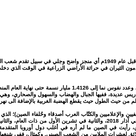
لم يسجّل للذين حكموا الصين من الأباطرة والمحتلين وغيرهم قبل عام 1949م أ
ن الثيران في حراثة الأراضي الزراعية في الوقت الذي دخلت ا
ريس عديدة، ففيها الجبال والهضاب والسهول والصحاري، وهي 
لعالم من حيث الطول حيث يقطع الهضبة الغربية بالإضافة الى نهر
 والإعلاميين والكتّاب العرب أصدقاء وحُلفاء الصين)؛ الذي يت
زيارات إلى الصين ضمن شروط محددة. كان الزيارة الأولى في آذار 2018، والثانية
ن، رأيت في الصين ما لم أره في أغلب دول أوروبا المتقدم