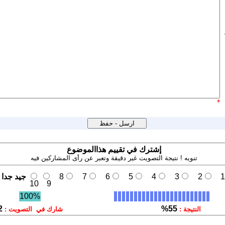
*
إشترك في تقييم هذاالموضوع
تنويه ! نتيجة التصويت غير دقيقة وتعبر عن رأى المشاركين فيه
1
2
3
4
5
6
7
8
جيد جدا
10
9
100%
2
55%
النتيجة :
شارك في التصويت :