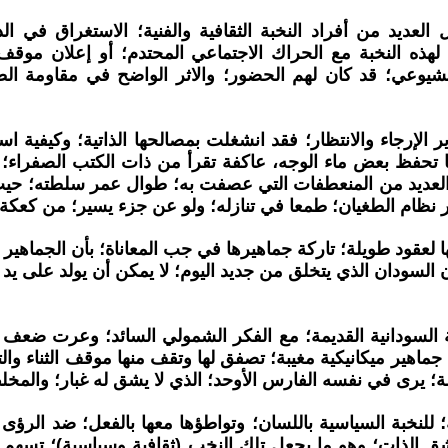
العديد من أفراد النخبة الثقافية والفنية؛ الاستغراق في ال
 لهذه النخبة مع الحراك الاجتماعي المحتدم؛ أو إعلان موقف
يوعي؛ قد كان لهم الحضور؛ والاثر الواضح في مقاومة الطغي
ير الإرجاء والانتظار؛ فقد انشغلت بمصالحها الذاتية؛ وكيفي
ها تحفظ بعض ماء الوجه، عاكفة تقرأ من ذات الكتب الصفراء؛ 
ي العديد من المنعطفات التي عصفت به؛ طوال عمر سلطته؛ حي
نظام الطغيان؛ طمعا في تنازله؛ ولو عن جزء يسير؛ من كعكة 
ا لعقود طويلة؛ تاركة جماهيرها في جب المعاناة؛ بأن الجماهير 
السودان الذي يتخلق من جديد اليوم؛ لا يمكن أن يولد على يد 
ؤ غالب النخبة السودانية القديمة؛ مع الفكر الشمولي السائد؛ وعر
ير ميكانيكية مغيبة؛ تصفق لها وتقف منها موقف الثناء والتب
لة؛ يرى في نفسه الفارس الأوحد؛ الذي لا يشق له غبار؛ والمخ
لنخبة السياسية باللسان؛ وتواطؤها معها بالفعل؛ ضد الرؤى وا
ق الذات؛ وهو ما يجعل تلك النخب (ثقافية وسياسية)؛ تسهم في