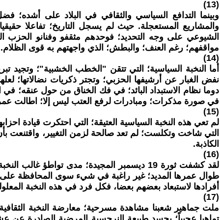
(13)
وبينما التدافع السياسي والثقافي في البلاد على أشده؛ فضل 
والمشاريع المستعجلة. حيث لم يسجل التاريخ؛ تفاعلا حقيقيا
الشيوعي على وجه التحديد؛ فوحدهم مثقفو وفنانو الحزب الش
مواقفهم؛ رغم العنف؛ والبطش؛ الذي واجهتهم به قوى الظلام.
(14)
أما النخبة السياسية؛ التي تتقن "الخطب الخشبية"؛ وتجيد تبر
نفض الغبار عن أرشيفها الحزبي؛ وتجتر ذكريات نضالاتها؛ لعل
دوما نظام الاستبداد البائد؛ في فك الخناق من حول عنقه؛ ف
في صورة مذكرات؛ ومبادرات لرفع العتب ليس إلا؛ اطالت عمر 
(15)
لم تعي هذه النخبة السياسية العتيقة؛ التي احتكرت قيادة احزابه
التي شاخت وتكلست؛ لم تعد صالحة لزمن التغيير، واقتنعت بأن 
الكاذبة.
(16)
لقد كشفت ثورة 19 ديسمبر المجيدة؛ مدى تواط
طوال عمرها المديد؛ غير راغبة في شيء سوى المحافظة على جماه
أفرادها لاستبعاد بعضهم بعضا، فكل فرد في هذه النخبة المعلو
(17)
ملت جماهير شعبنا مشاهدة مسرحية؛ معارضة النخبة الثقافية؛ ل
تماهيا عجيباً؛ يجسد طبيعة النرجسية المرضية الصادرة عن عش