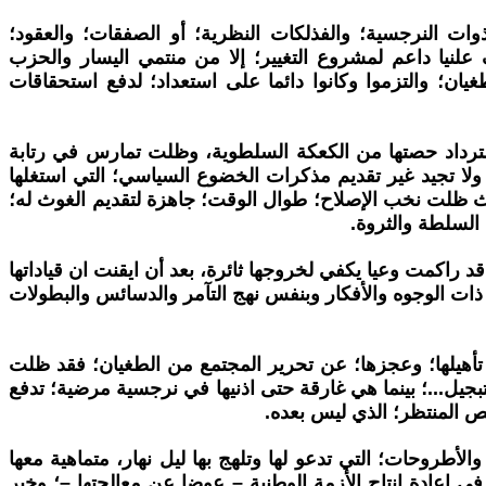
ذوات النرجسية؛ والفذلكات النظرية؛ أو الصفقات؛ والعقود؛
 علنيا داعم لمشروع التغيير؛ إلا من منتمي اليسار والحزب
ان؛ والتزموا وكانوا دائما على استعداد؛ لدفع استحقاقات
ة استرداد حصتها من الكعكة السلطوية، وظلت تمارس في رتابة
ولا تجيد غير تقديم مذكرات الخضوع السياسي؛ التي استغلها
ث ظلت نخب الإصلاح؛ طوال الوقت؛ جاهزة لتقديم الغوث له؛
السلطة والثروة.
قد راكمت وعيا يكفي لخروجها ثائرة، بعد أن ايقنت ان قياداتها
ذات الوجوه والأفكار وبنفس نهج التآمر والدسائس والبطولات
ت ضعف تأهيلها؛ وعجزها؛ عن تحرير المجتمع من الطغيان؛ فقد ظلت
جيل...؛ بينما هي غارقة حتى اذنيها في نرجسية مرضية؛ تدفع
لص المنتظر؛ الذي ليس بعده.
لأطروحات؛ التي تدعو لها وتلهج بها ليل نهار، متماهية معها
 إعادة إنتاج الأزمة الوطنية – عوضا عن معالجتها –؛ وخير