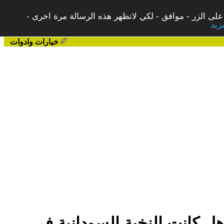
على الزر - موافق - لكي لاتظهر هذه الرسالة مرة اخرى -
خيارات وادوات
اعتها نخب المساومات مثلما أضاعت سابقاتها ؟! (2من 7) هل كانت النخبة السودانية في