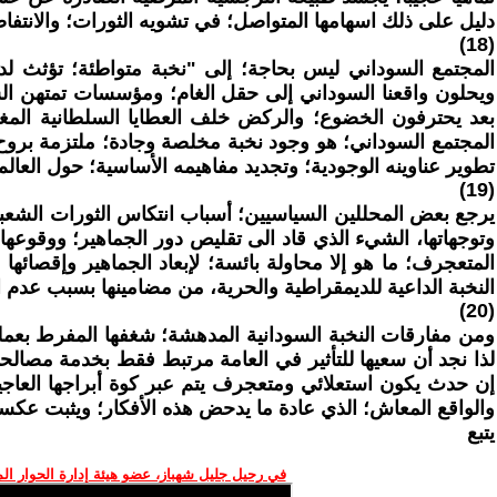
دليل على ذلك اسهامها المتواصل؛ في تشويه الثورات؛ والانتفاض
(18)
المجتمع السوداني ليس بحاجة؛ إلى "نخبة متواطئة؛ تؤثث 
ويحلون واقعنا السوداني إلى حقل الغام؛ ومؤسسات تمتهن السرق
بعد يحترفون الخضوع؛ والركض خلف العطايا السلطانية المغمس
المجتمع السوداني؛ هو وجود نخبة مخلصة وجادة؛ ملتزمة بروح ال
تطوير عناوينه الوجودية؛ وتجديد مفاهيمه الأساسية؛ حول ال
(19)
وتوجهاتها، الشيء الذي قاد الى تقليص دور الجماهير؛ ووقوعها
المتعجرف؛ ما هو إلا محاولة بائسة؛ لإبعاد الجماهير وإقصائها
النخبة الداعية للديمقراطية والحرية، من مضامينها بسبب عدم ا
(20)
ومن مفارقات النخبة السودانية المدهشة؛ شغفها المفرط بعملية
لذا نجد أن سعيها للتأثير في العامة مرتبط فقط بخدمة مصالحها 
إن حدث يكون استعلائي ومتعجرف يتم عبر كوة أبراجها العاجي
والواقع المعاش؛ الذي عادة ما يدحض هذه الأفكار؛ ويثبت عكسه
يتبع
في رحيل جليل شهباز، عضو هيئة إدارة الحوار ال