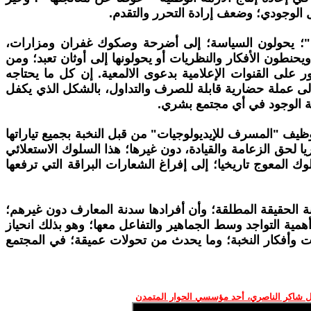
ل الوجودي؛ وضعف إرادة التحرر والتقدم.
ة"؛ يحولون السياسة؛ إلى أضرحة وصكوك غفران ومزارات،
يحنطون الأفكار والنظريات أو يحولونها إلى أوثان تعبد؛ ومن
 على القنوات الإعلامية بدعوى الالمعية. إن كل ما يحتاجه
؛ إلى عملة حضارية قابلة للصرف والتداول، بالشكل الذي يكفل
ية الوجود في أي مجتمع بشري.
اس الثورات الشعبية السودانية؛ بما فيها ثورة 19 ديسمبر 2018م الأخيرة؛ إلى التوظيف "المسرف للإيديولوجيات" من قبل النخبة بجميع تياراتها
 لحق الزعامة والقيادة، دون غيرها؛ هذا السلوك الاستعلائي
ك المعوج تاريخيا؛ إلى إفراغ الشعارات البراقة التي ترفعها
زنة الحقيقة المطلقة؛ وأن أفرادها سدنة المعارف دون غيرهم؛
أهمية التواجد وسط الجماهير والتفاعل معها؛ وهو بذلك انحياز
ت وأفكار النخبة؛ وما يحدث من تحولات عميقة؛ في المجتمع
 شاكر الناصري، أحد مؤسسي الحوار المتمدن