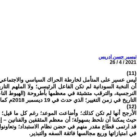
تيسير حسن ادريس
2021 / 4 / 26
(11)
أن النخبة السودانية لم تكن الفاعل الرئيسي؛ ولا الملهم التار
النرجسية، والترقب متشبثة في معظمها بأطروحة (الهبوط الناعم)؛
التاريخ في زمن التغيير؛ الذي حدث في 19 ديسمبر 2018م كما تدعي؟.
(12)
الأرجح أنها لم تكن كذلك؛ وأضاعت الموعد؛ رغم كل ما قيل؛ 
حيث يمكننا أن نلحظ بسهولة؛ أن معظم المثقفين والفنانين – إذا 
قد ارتمى قطاع مقدر منهم في حضن نظام الاستبداد؛ وتعاونوا 
في امتيازاتها وريع مجالسها فائقة السفه والتبذير.