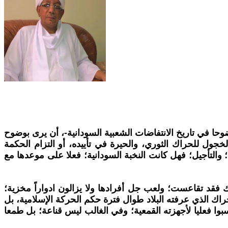
 ثورة 19 ديسمبر2018؛ -التي رفعت الشعارات الأكثر وضوحا في تاريخ الانتفاضات الشعبية السودانية-، أن يرى بوضوح
الخجول للحراك الثوري، والحيرة في تأييده، أو التزام الحكمة
؛ والتأجيل؛ فهل كانت النخبة السودانية؛ فعلا على موعدها مع
فقد تقاعست؛ ولعب جل أفرادها ولا يزالون ادواراً مخزية؛
لحراك الذي عرفته البلاد طوال فترة حكم الحركة الإسلامية، بل
ا فعليا لأجهزته القمعية؛ وفي الغالب ليس قناعة؛ بل طمعا