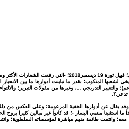
ليس عسير على المتأمل لخارطة الحراك السياسي والاجتماعي؛ قبيل
يخي لشعبها المنكوب؛ بقدر ما تباينت أدوارها ما بين الانحياز 
 والتغيير التدريجي ...، وغيرها من مقولات التبرير؛ والالتواء
وقد يقال عن أدوارها الخفية المزعومة؛ وعلى العكس من ذلك 
ما استثنينا منتمي اليسار -؛ قد كانوا غير مبالين كثيرا بروح ا
معه؛ وانتمت طائفة منهم مباشرة لمؤسساته السلطوية؛ وانتسبو