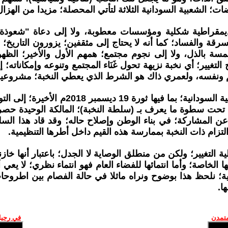
ات؛ الشعبية السودانية الثلاثة لتأتي المحصلة؛ مزيدا من الهزا
لديمقراطية شكلية ومؤسسات معطوبة، ولا إلى دعاة "شعوذ
ة والفساد؛ كما أنه لا يحتاج إلى مثقفين؛ يزورون التاريخ؛ و
ة بالذل، ولا إلى نجوم مجتمع؛ همهم الأول والأخير؛ الظهور
تغيير؛ أي نخبة نزيهة تحول غَنَاء المجتمع وتنوعه وإمكاناته
عالم ونفسه، ولعمري ذاك هو الشرط الذي يعطي النخبة؛ مشروع
يرجع بعض المحللين السياسيين؛ أسباب انتك
 تحت سطوة ما يعرف بـ (سلطة النخبة)؛ المالكة الوحيدة حصريا
 عن المشاركة؛ في بناء الوطن وإصلاح حاله؛ وقد قاد هذا السلو
لتزام ذات النخبة بممارسة هذه القيم داخل أطرها التنظيمية.
 التغيير؛ ولكن من منطلق الوصاية لا الجدل؛ باعتبار أنها خا
الخاصة؛ وأما انتمائها للفضاء العام فهو انتماء نظري؛ لا يعي 
ة؛ نلحظ هذا بوضوح ونراه ماثلا في حالة الفصام بين اطروحا
ا.
متمدن
في رحيل