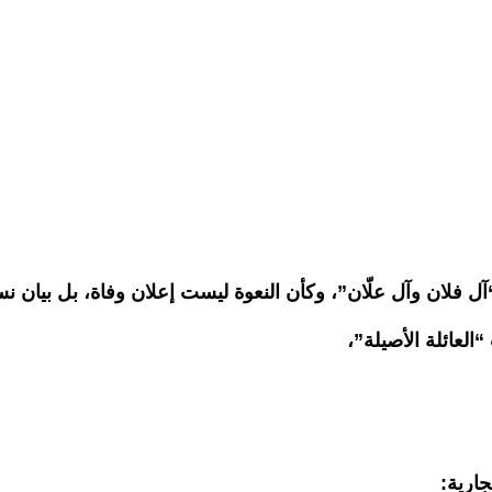
ل فلان وآل علّان”، وكأن النعوة ليست إعلان وفاة، بل بيان نس
“العائلة الأصيلة”،
جارية: