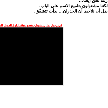
‏ربما نحن أيضًا…
‏لكننا مشغولون بتلميع الاسم على الباب،
‏بدل أن نلاحظ أن الجدران… بدأت تتشقّق.
في رحيل جليل شهباز، عضو هيئة إدارة الحوار ال