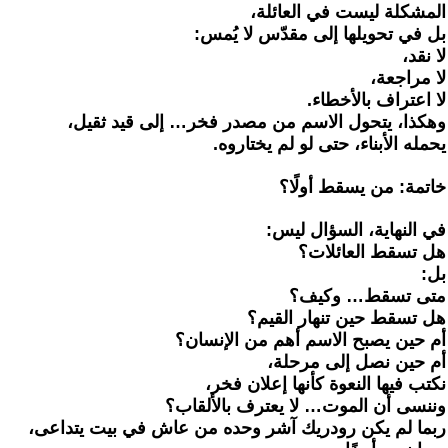
‏المشكلة ليست في العائلة،
‏بل في تحويلها إلى مقدّس لا يُمس:
‏لا نقد،
‏لا مراجعة،
‏لا اعتراف بالأخطاء.
‏وهكذا، يتحول الاسم من مصدر فخر… إلى قيد ثقيل،
‏يحمله الأبناء، حتى لو لم يختاروه.
‏خاتمة: من يسقط أولًا؟
‏في النهاية، السؤال ليس:
‏هل تسقط العائلات؟
‏بل:
‏متى تسقط… وكيف؟
‏هل تسقط حين تنهار القيم؟
‏أم حين يصبح الاسم أهم من الإنسان؟
‏أم حين نصل إلى مرحلة،
‏نكتب فيها النعوة كأنها إعلان فخر،
‏وننسى أن الموت… لا يعترف بالألقاب؟
‏ربما لم يكن رودريك آشر وحده من عاش في بيت يتداعى،