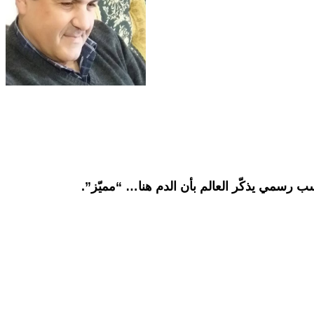
ب رسمي يذكّر العالم بأن الدم هنا… “مميّز”.