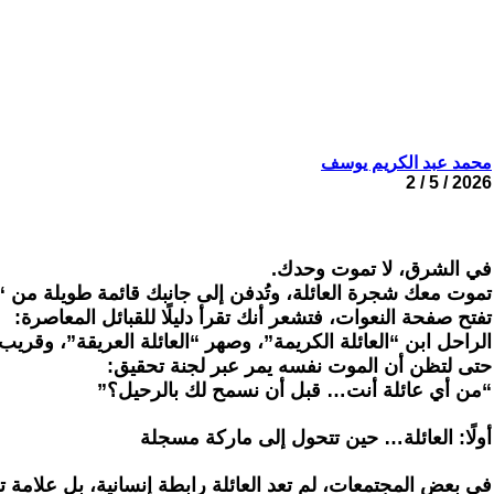
محمد عبد الكريم يوسف
2026 / 5 / 2
‏في الشرق، لا تموت وحدك.
‏تموت معك شجرة العائلة، وتُدفن إلى جانبك قائمة طويلة من “آ
‏تفتح صفحة النعوات، فتشعر أنك تقرأ دليلًا للقبائل المعاصرة:
‏الراحل ابن “العائلة الكريمة”، وصهر “العائلة العريقة”، وقريب 
‏حتى لتظن أن الموت نفسه يمر عبر لجنة تحقيق:
‏“من أي عائلة أنت… قبل أن نسمح لك بالرحيل؟”
‏أولًا: العائلة… حين تتحول إلى ماركة مسجلة
‏في بعض المجتمعات، لم تعد العائلة رابطة إنسانية، بل علامة ت