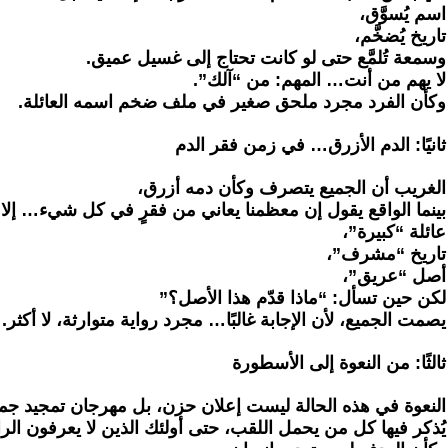
‏اسم يُسوَّق،
‏تاريخ يُضخَّم،
‏وسمعة تُلمَّع حتى لو كانت تحتاج إلى غسيل عميق.
‏لا يهم من أنت… المهم: من “آلك”.
‏وكأن الفرد مجرد ملحق صغير في ملف ضخم اسمه العائلة.
‏ثانيًا: الدم الأزرق… في زمن فقر الدم
‏الغريب أن الجميع يتصرف وكأن دمه أزرق،
‏بينما الواقع يقول إن معظمنا يعاني من فقرٍ في كل شيء… إلا 
‏عائلة “كبيرة”،
‏تاريخ “مشرف”،
‏أصل “عريق”،
‏لكن حين تسأل: “ماذا قدّم هذا الأصل؟”
‏يصمت الجميع، لأن الإجابة غالبًا… مجرد رواية متوارثة، لا أكثر.
‏ثالثًا: من النعوة إلى الأسطورة
‏النعوة في هذه الحالة ليست إعلان حزن، بل مهرجان تمجيد جم
‏يُذكر فيها كل من يحمل اللقب، حتى أولئك الذين لا يعرفون الرا