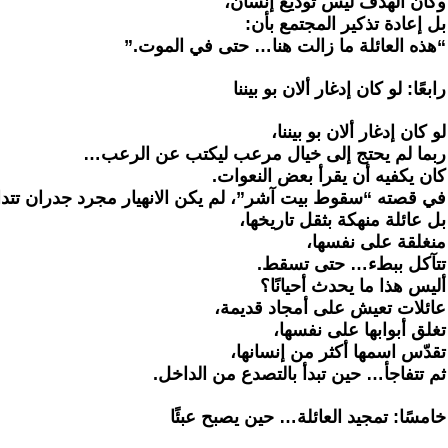
‏وكأن الهدف ليس توديع إنسان،
‏بل إعادة تذكير المجتمع بأن:
‏“هذه العائلة ما زالت هنا… حتى في الموت.”
‏رابعًا: لو كان إدغار ألان بو بيننا
‏لو كان إدغار ألان بو بيننا،
‏ربما لم يحتج إلى خيال مرعب ليكتب عن الرعب…
‏كان يكفيه أن يقرأ بعض النعوات.
‏في قصته “سقوط بيت آشر”، لم يكن الانهيار مجرد جدران تتد
‏بل عائلة منهكة بثقل تاريخها،
‏منغلقة على نفسها،
‏تتآكل ببطء… حتى تسقط.
‏أليس هذا ما يحدث أحيانًا؟
‏عائلات تعيش على أمجاد قديمة،
‏تغلق أبوابها على نفسها،
‏تقدّس اسمها أكثر من إنسانها،
‏ثم تتفاجأ… حين تبدأ بالتصدع من الداخل.
‏خامسًا: تمجيد العائلة… حين يصبح عبئًا